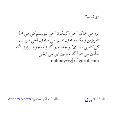
مۊ کيسم؟
ئره مي خلک أجي، گيلکؤن أجي نيويسنم کي مي همأ
همزبؤنن ؤ يٚکته سامؤن بمتيم. مي سامؤن أجي نيويسنم
کي کاسپي دريا ی ٚ ورجه، جيرا گيلؤنه، جؤرا ألبۊرز. أگه
خأنين مي همرأ گب بزنين اين مي ايمٚیل‌ ‌
nobodyvrg[at]gmail.com
© 2026
قالب ٚ چأگۊده‌کس:
Anders Norén
ورگ