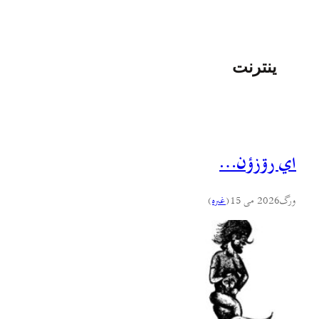
ينترنت
اي رۊزؤن…
ورگ
2026 می 15
(
غىره
)