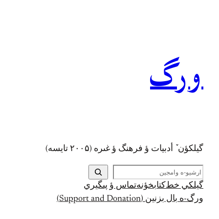
رفتن
به
محتوا
ورگ
گيلکؤن ٚ أدبیات ؤ فرهنگ ؤ غىره (۲۰۰۵ تايسه)
ج
س
گيلکي خط
کتابخؤنه
تماس ؤ پىگيري
ت
ورگ-ه بال بزنين (Support and Donation)
ج
و