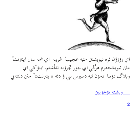
اي رۊزؤن ئره نيويشتن مئبه عجيب ٚ غريبه. اي همه سال اينترنت ٚ
مئن نيويشته‌درم هرگي اي جۊر تجرۊبه ندأشتم. ايتؤ کي اي
وبلاگ دۊنىا ادمؤن ئبه دسبرس نبي ؤ دئه «اينترنت» ٚ مئن دننئه‌بي
ؤ خالي جؤمۊري اسلامي مللي لابدؤن ٚ سر دسبرس ببي!سالؤن ٚ
… ويشته بۊخؤنين
پيش تصميم بىته‌بۊم مي اطلاعات ؤ بنويشتأن ؤ مي…
2