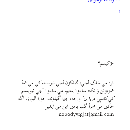
… ويشته بۊخؤنين
ابزار تبلیغات و جدالهای روزمرهٔ شفاهی شبه‌مکتوب که در…
1
مۊ کيسم؟
ئره مي خلک أجي، گيلکؤن أجي نيويسنم کي مي همأ
همزبؤنن ؤ يٚکته سامؤن بمتيم. مي سامؤن أجي نيويسنم
کي کاسپي دريا ی ٚ ورجه، جيرا گيلؤنه، جؤرا ألبۊرز. أگه
خأنين مي همرأ گب بزنين اين مي ايمٚیل‌ ‌
nobodyvrg[at]gmail.com