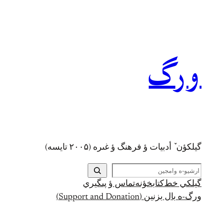
رفتن
به
محتوا
ورگ
گيلکؤن ٚ أدبیات ؤ فرهنگ ؤ غىره (۲۰۰۵ تايسه)
ج
س
گيلکي خط
کتابخؤنه
تماس ؤ پىگيري
ت
ورگ-ه بال بزنين (Support and Donation)
ج
و