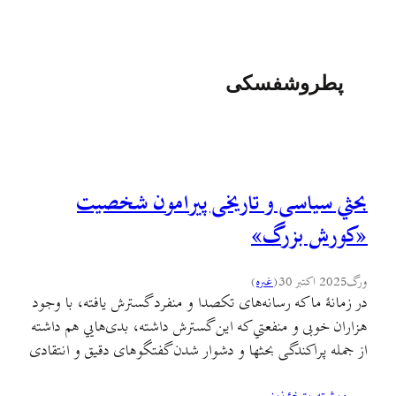
پطروشفسکی
بحثي سیاسی و تاریخی پیرامون شخصیت
«کورش بزرگ»
ورگ
2025 اکتبر 30
(
غىره
)
در زمانهٔ ما که رسانه‌های تکصدا و منفرد گسترش یافته، با وجود
هزاران خوبی و منفعتي که اين گسترش داشته، بدی‌هایي هم داشته
از جمله پراکندگی بحثها و دشوار شدن گفتگوهای دقیق و انتقادی
و علمی مکتوب که پایه و اساس فرایندهای پژوهشی باشد و نه