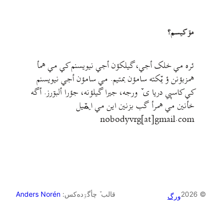
مۊ کيسم؟
ئره مي خلک أجي، گيلکؤن أجي نيويسنم کي مي همأ
همزبؤنن ؤ يٚکته سامؤن بمتيم. مي سامؤن أجي نيويسنم
کي کاسپي دريا ی ٚ ورجه، جيرا گيلؤنه، جؤرا ألبۊرز. أگه
خأنين مي همرأ گب بزنين اين مي ايمٚیل‌ ‌
nobodyvrg[at]gmail.com
© 2026
قالب ٚ چأگۊده‌کس:
Anders Norén
ورگ