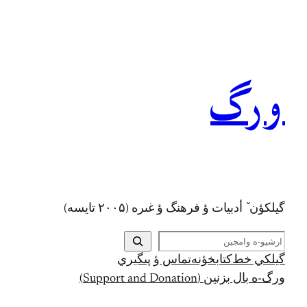
رفتن
به
محتوا
ورگ
گيلکؤن ٚ أدبیات ؤ فرهنگ ؤ غىره (۲۰۰۵ تايسه)
ج
س
گيلکي خط
کتابخؤنه
تماس ؤ پىگيري
ت
ورگ-ه بال بزنين (Support and Donation)
ج
و