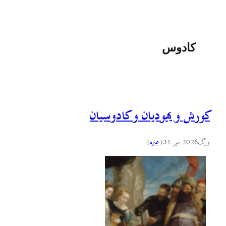
کادوس
کورش و یهودیان و کادوسیان
ورگ
2026 می 31
(
غىره
)