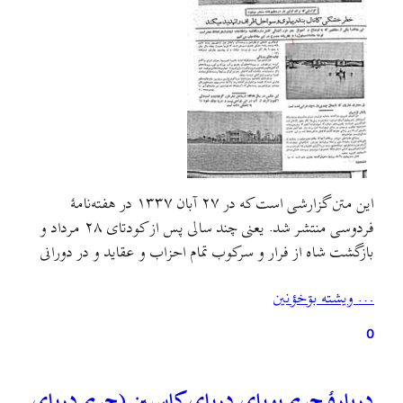
این متن گزارشی است که در ۲۷ آبان ۱۳۳۷ در هفته‌نامهٔ
فردوسی منتشر شد. یعنی چند سالی پس از کودتای ۲۸ مرداد و
بازگشت شاه از فرار و سرکوب تمام احزاب و عقايد و در دورانی
که آمریکایی‌ها به‌طور تمام و کمال در عرصه‌های مدیریتی و
… ويشته بۊخؤنين
مشورتی کشوری و لشکری ایران حضور و نظارت
داشتند.هفته‌نامهٔ…
0
دربارهٔ حریم پویای دریای کاسپین (حریم دریای