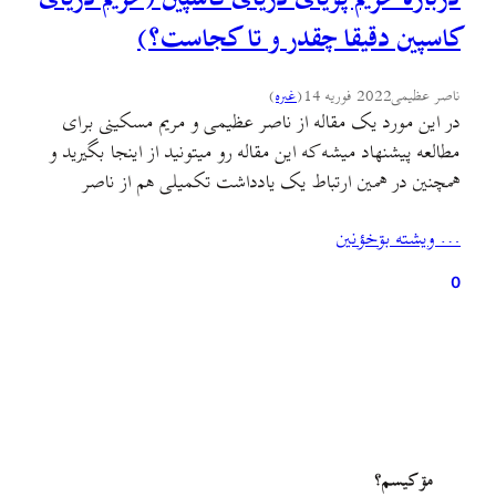
کاسپین دقیقا چقدر و تا کجاست؟)
ناصر عظیمی
2022 فوریه 14
(
غىره
)
در این مورد یک مقاله از ناصر عظیمی و مریم مسکینی برای
مطالعه پیشنهاد میشه که این مقاله رو میتونید از اینجا بگیرید و
همچنین در همین ارتباط یک یادداشت تکمیلی هم از ناصر
عظیمی در اینجا هست که نسبت به دستور اخیر ابراهیم رییسی
… ويشته بۊخؤنين
در مورد حریم دریای کاسپین مسائل مهمی رو مطرح کرده.…
0
مۊ کيسم؟