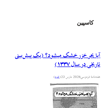
کاسپین
آیا بحر خزر خشک میشود؟ (یک پیش‌بینی
تاریخی در سال ۱۳۳۷)
هفته‌نامهٔ فردوسی
2026 مارس 23
(
غىره
)