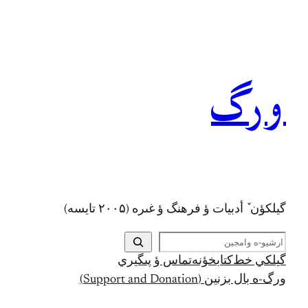
رفتن
به
محتوا
ورگ
گيلکؤن ٚ أدبیات ؤ فرهنگ ؤ غىره (۲۰۰۵ تايسه)
ج
س
گيلکي خط
کتابخؤنه
تماس ؤ پىگيري
ت
ورگ-ه بال بزنين (Support and Donation)
ج
و