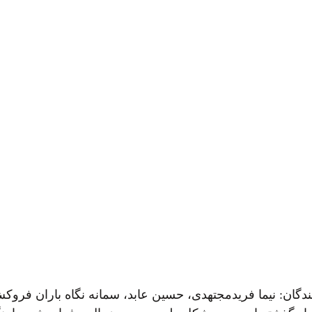
رماه استان گیلان نویسندگان: نیما فریدمجتهدی، حسین عابد، سمانه نگاه بارا