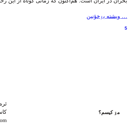
بحران در ایران است. هم‌اکنون که زمانی کوتاه از این ر
… ويشته بۊخؤنين
5
ئره
کاسپ
مۊ کيسم؟
com