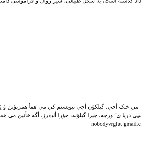
خداد گذشته است، به شکل طبیعی، سیر زوال و فراموشی دامنگی
 مي خلک أجي، گيلکؤن أجي نيويسنم کي مي همأ همزبؤنن ؤ يٚ
ي دريا ی ٚ ورجه، جيرا گيلؤنه، جؤرا ألبۊرز. أگه خأنين مي همرأ
nobodyvrg[at]gmail.