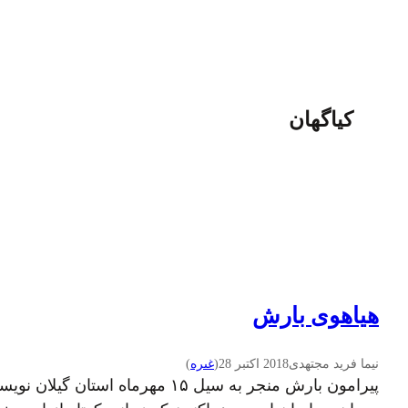
کیاگهان
هیاهوی بارش
نیما فرید مجتهدی
2018 اکتبر 28
(
غىره
)
پیرامون بارش منجر به سیل ۱۵ مه