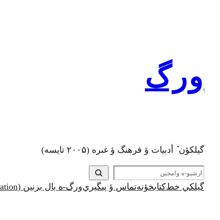
رفتن
به
محتوا
ورگ
گيلکؤن ٚ أدبیات ؤ فرهنگ ؤ غىره (۲۰۰۵ تايسه)
ج
س
گيلکي خط
کتابخؤنه
تماس ؤ پىگيري
ورگ-ه بال بزنين (Support and Donation)
ت
ج
و