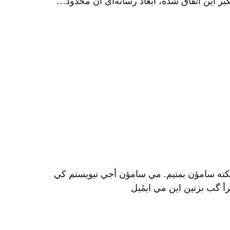
ر این اتفاق شده، ابعاد رسانه‌ای آن محدود…
کته سامؤن بمتيم. مي سامؤن أجي نيويسنم کي
 گب بزنين اين مي ايمٚیل‌ ‌