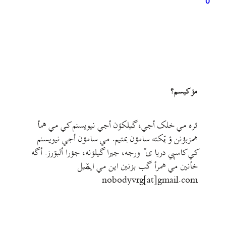
0
مۊ کيسم؟
ئره مي خلک أجي، گيلکؤن أجي نيويسنم کي مي همأ
همزبؤنن ؤ يٚکته سامؤن بمتيم. مي سامؤن أجي نيويسنم
کي کاسپي دريا ی ٚ ورجه، جيرا گيلؤنه، جؤرا ألبۊرز. أگه
خأنين مي همرأ گب بزنين اين مي ايمٚیل‌ ‌
nobodyvrg[at]gmail.com