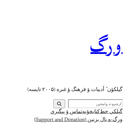
رفتن
به
محتوا
ورگ
گيلکؤن ٚ أدبیات ؤ فرهنگ ؤ غىره (۲۰۰۵ تايسه)
ج
س
گيلکي خط
کتابخؤنه
تماس ؤ پىگيري
ت
ورگ-ه بال بزنين (Support and Donation)
ج
و