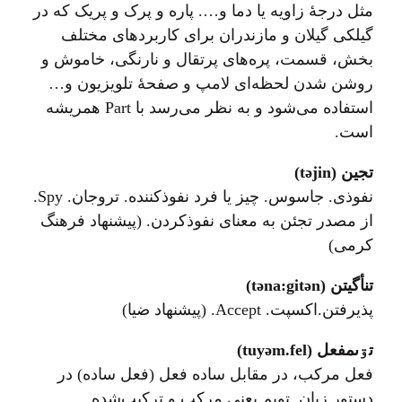
مثل درجهٔ زاویه یا دما و…. پاره و پرک و پريک که در
گیلکی گیلان و مازندران برای کاربردهای مختلف
بخش، قسمت، پره‌های پرتقال و نارنگی، خاموش و
روشن شدن لحظه‌ای لامپ و صفحهٔ تلویزیون و…
استفاده می‌شود و به نظر می‌رسد با Part همريشه
است.
تجین (təjin)
نفوذی. جاسوس. چیز یا فرد نفوذکننده. تروجان. Spy.
از مصدر تجئن به معنای نفوذ‌کردن. (پیشنهاد فرهنگ
کرمی)
تنأگیتن (təna:gitən)
پذیرفتن.اکسپت. Accept. (پیشنهاد ضیا)
تۊىمفعل (tuyəm.fel)
فعل مرکب، در مقابل ساده فعل (فعل ساده) در
دستور زبان. تویم یعنی مرکب و ترکیب‌شده.