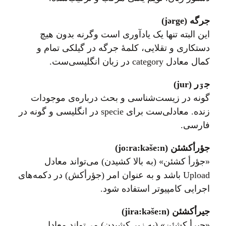
جرگه (jərge)
اين البته تنها یک یادآوری است وگرنه بدون هیچ
دستکاری و تقلایی، کلمهٔ جرگه در گیلکی تمام و
کمال معادل category در زبان انگلیسی‌ست.
جۊر (jur)
گونه در زیست‌شناسی و بحث درباره‌ی موجودات
زنده. معادلی‌ست برای specie در انگلیسی و گونه در
فارسی.
جؤرأکشئن (jo:ra:kəše:n)
«جؤرأ کشئن» (به بالا کشیدن) می‌تواند معادل
Upload باشد و به عنوان امر (جؤرأکش) در دکمه‌های
اجرایی کامپیوتر استفاده شود.
جيرأکشئن (jira:kəše:n)
«جیرأ کشئن» (به زیر کشیدن) می‌تواند معادل