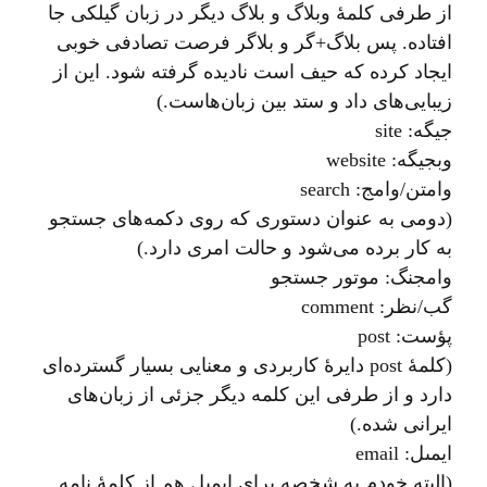
از طرفی کلمهٔ وبلاگ و بلاگ دیگر در زبان گیلکی جا
افتاده. پس بلاگ+گر و بلاگر فرصت تصادفی خوبی
ايجاد کرده که حيف است ناديده گرفته شود. اين از
زیبایی‌های داد و ستد بین زبان‌هاست.)
جيگه: site
وبجيگه: website
وامتن/وامج: search
(دومی به عنوان دستوری که روی دکمه‌های جستجو
به کار برده می‌شود و حالت امری دارد.)
وامجنگ: موتور جستجو
گب/نظر: comment
پؤست: post
(کلمهٔ post دایرهٔ کاربردی و معنایی بسیار گسترده‌ای
دارد و از طرفی این کلمه دیگر جزئی از زبان‌های
ایرانی شده.)
ايمىل: email
(البته خودم به شخصه برای ايميل هم از کلمهٔ نامه