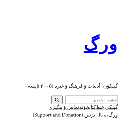
رفتن
به
محتوا
ورگ
گيلکؤن ٚ أدبیات ؤ فرهنگ ؤ غىره (۲۰۰۵ تايسه)
ج
س
گيلکي خط
کتابخؤنه
تماس ؤ پىگيري
ت
ورگ-ه بال بزنين (Support and Donation)
ج
و