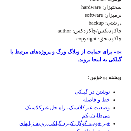
سختبزار: hardware
نرمبزار: software
پۊشتي: backup
چاکۊدنکس/چاکۊدکس: author
چاکۊدنحق: copyright
»»» برای حمایت از وبلاگ ورگ و پروژه‌های مرتبط با
گیلکی به اینجا بروید.
ويشته بۊخؤنين:
نوشتن در گیلکی
خط و فاصله
وضعیت غیرکلاسیک، راه حل غیرکلاسیک
می‌طلبد/ یکم
خبر خوب: گوگل کیبرد گیلکی رو به زبانهای