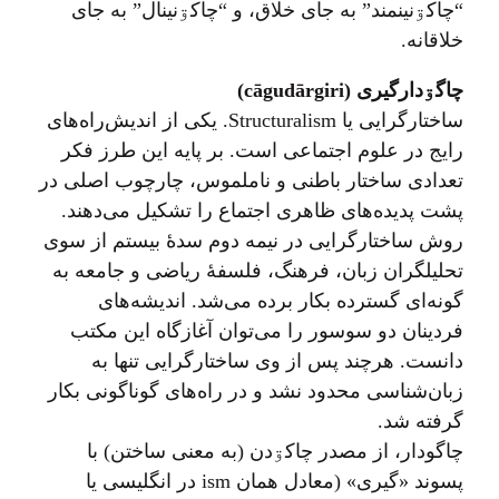
“چاکۊنينمند” به جای خلاق، و “چاکۊنينال” به جای
خلاقانه.
چاگۊدارگیری (cāgudārgiri)
ساختارگرایی یا Structuralism. یکی از اندیش‌راه‌های
رایج در علوم اجتماعی است. بر پایه این طرز فکر
تعدادی ساختار باطنی و ناملموس، چارچوب اصلی در
پشت پدیده‌های ظاهری اجتماع را تشکیل می‌دهند.
روش ساختارگرایی در نیمه دوم سدهٔ بیستم از سوی
تحلیلگران زبان، فرهنگ، فلسفهٔ ریاضی و جامعه به
گونه‌ای گسترده بکار برده می‌شد. اندیشه‌های
فردینان دو سوسور را می‌توان آغازگاه این مکتب
دانست. هرچند پس از وی ساختارگرایی تنها به
زبان‌شناسی محدود نشد و در راه‌های گوناگونی بکار
گرفته شد.
چاگودار، از مصدر چاکۊدن (به معنی ساختن) با
پسوند «گیری» (معادل همان ism در انگلیسی یا