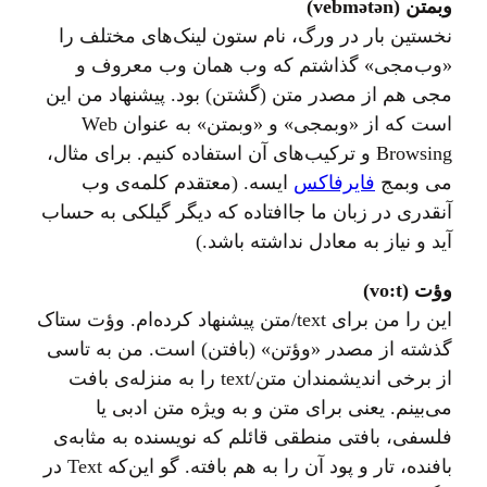
وبمتن (vebmətən)
نخستین بار در ورگ، نام ستون لینک‌های مختلف را
«وب‌مجی» گذاشتم که وب همان وب معروف و
مجی هم از مصدر متن (گشتن) بود. پیشنهاد من این
است که از «وبمجی» و «وبمتن» به عنوان Web
Browsing و ترکیب‌های آن استفاده کنیم. برای مثال،
می وبمج
فایرفاکس
ایسه. (معتقدم کلمه‌ی وب
آنقدری در زبان ما جاافتاده که دیگر گیلکی به حساب
آید و نیاز به معادل نداشته باشد.)
وؤت (vo:t)
این را من برای text/متن پیشنهاد کرده‌ام. وؤت ستاک
گذشته از مصدر «وؤتن» (بافتن) است. من به تاسی
از برخی اندیشمندان متن/text را به منزله‌ی بافت
می‌بینم. یعنی برای متن و به ویژه متن ادبی یا
فلسفی، بافتی منطقی قائلم که نویسنده به مثابه‌ی
بافنده، تار و پود آن را به هم بافته. گو این‌که Text در