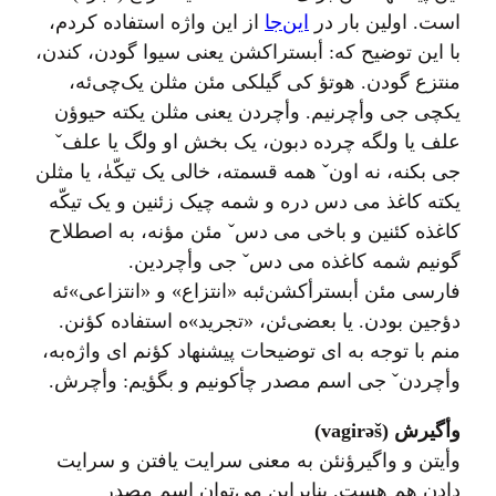
است. اولین بار در
این‌جا
از این واژه استفاده کردم،
با این توضیح که: أبستراکشن یعنی سیوا گودن، کندن،
منتزع گودن. هوتؤ کی گیلکی مئن مثلن یک‌چی‌ئه،
یکچی جی وأچرنیم. وأچردن یعنی مثلن یکته حیوؤن
علف یا ولگه چرده دبون، یک بخش او ولگ یا علفˇ
جی بکنه، نه اونˇ همه قسمته، خالی یک تیکّهٰ، یا مثلن
یکته کاغذ می دس دره و شمه چیک زئنین و یک تیکّه
کاغذه کئنین و باخی می دسˇ مئن مؤنه، به اصطلاح
گونیم شمه کاغذه می دسˇ جی وأچردین.
فارسی مئن أبسترأکشن‌ئبه «انتزاع» و «انتزاعی»ئه
دؤجین بودن. یا بعضی‌ئن، «تجرید»ه استفاده کؤنن.
منم با توجه به ای توضیحات پیشنهاد کؤنم ای واژه‌به،
وأچردنˇ جی اسم مصدر چأکونیم و بگؤیم: وأچرش.
وأگیرش (vagirəš)
وأیتن و واگیرؤنئن به معنی سرایت یافتن و سرایت
دادن هم هست. بنابراین می‌توان اسم مصدر