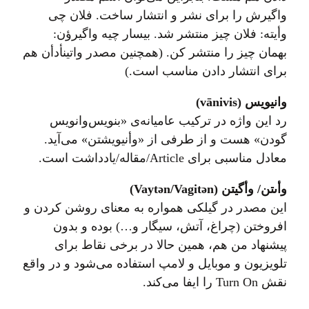
واگیرش را برای نشر و انتشار ساخت. فلان چی
وأیته: فلان چیز منتشر شد. بیسار چیه واگیرؤن:
بهمان چیز را منتشر کن. (همچنین مصدر واتينأدأن هم
برای انتشار دادن مناسب است.)
وانیویس (vānivis)
رد این واژه در ترکیب عامیانه‌ی «بنویس‌وانویس
گودن» هست و از طرفی از «وأنیویشتن» می‌آید.
معادل مناسبی برای Article/مقاله/یادداشت است.
وأىتن/ وأگیتن (Vaytən/Vagitən)
این مصدر در گیلکی همواره به معنای روشن کردن و
افروختن (چراغ، آتش، سیگار و…) بوده و بدون
پیشنهاد من هم، همین حالا در برخی نقاط برای
تلویزیون و موبایل و لامپ استفاده می‌شود و در واقع
نقش Turn On را ایفا می‌کند.