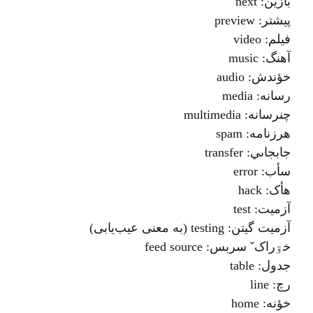
بازين: next
پيشتر: preview
فيلم: video
آهنگ: music
خؤندش: audio
رسانه: media
چنرسانه: multimedia
هرزنامه: spam
جابجاىي: transfer
سأب: error
هأک: hack
آزميت: test
آزميت گيتن: testing (به معنی عیب‌یابی)
خۊراکˇ سربس: feed source
جدول: table
رچ: line
خؤنه: home