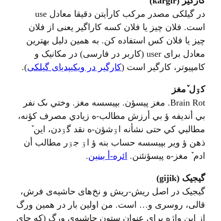
کارگير (kārgir)
در گیلکی مصدر مرکب کارأیتن دقيقا معادل use
است. فلان چيز یا فلان کسه کاراگير یعنی از فلان
چيز يا فلان کس استفاده کن. به همين دليل بهترين
معادل برای user (کاربر در فارسی) در مکانیک و
کامپیوتر، کارگیر است (
کارگیر در ویکیپدیای گیلکی
).
کۊل ٚمغز
Brain Rot. مغز پيسؤن. بپيسسه مغز. وختي ىک نفر
بي أنديفه ؤ بي أرزش مطالب-ه زيادي مصرف کؤنه،
مطالبي کي حتى نشأنه اۊشؤن-ه نقد گۊدن، اين ٚ
ذهن ؤ وير بپيسسه حساب بنه ؤ اۊ جۊر مطالب أن
ادم ٚ مغز-ه پيسؤنئنن.
ائره-أ بىنين
.
گیجیک (gijik)
گیجیک در اصل ریش‌-ریش و نخ‌های حاشیه‌ی فرش،
قالی، روسری و… است. من اولین بار در همین ورگ
از این واژه برای عنوان ستون حاشیه‌ی ورگ (که جای