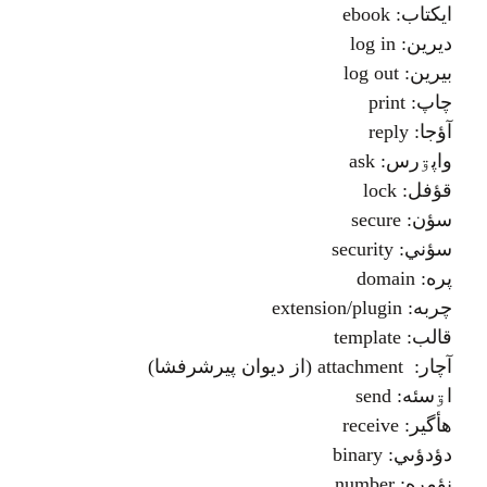
ايکتاب: ebook
ديرين: log in
بيرين: log out
چاپ: print
آؤجا: reply
واپۊرس: ask
قؤفل: lock
سؤن: secure
سؤني: security
پره: domain
چربه: extension/plugin
قالب: template
آچار: attachment (از دیوان پیرشرفشا)
اۊسئه: send
هأگير: receive
دؤدؤىي: binary
نؤمره: number