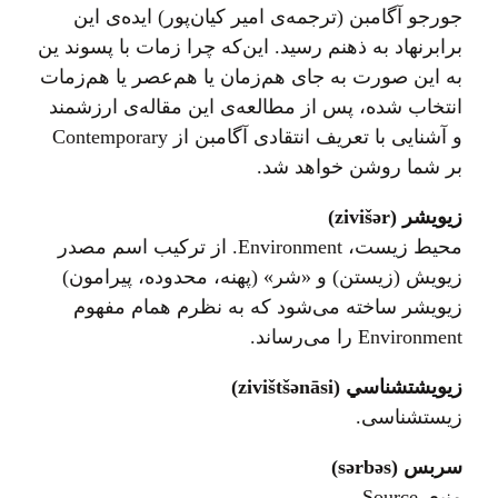
جورجو آگامبن (ترجمه‌ی امیر کیان‌پور) ایده‌ی این
برابرنهاد به ذهنم رسید. این‌که چرا زمات با پسوند ین
به این صورت به جای هم‌زمان یا هم‌عصر یا هم‌زمات
انتخاب شده، پس از مطالعه‌ی این مقاله‌ی ارزشمند
و آشنایی با تعریف انتقادی آگامبن از Contemporary
بر شما روشن خواهد شد.
زيويشر (zivišər)
محیط زیست، Environment. از ترکیب اسم مصدر
زیویش (زیستن) و «شر» (پهنه، محدوده‌، پیرامون)
زیویشر ساخته می‌شود که به نظرم همام مفهوم
Environment را می‌رساند.
زیویشتشناسي (zivištšənāsi)
زیستشناسی.
سربس (sərbəs)
منبع. Source.