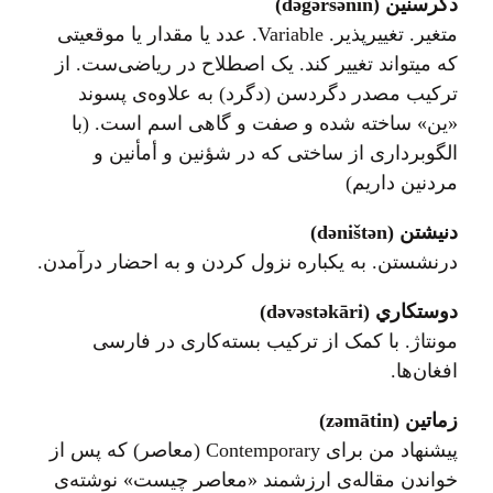
دگرسنین (dəgərsənin)
متغیر. تغییرپذیر. Variable. عدد یا مقدار یا موقعیتی
که میتواند تغییر کند. یک اصطلاح در ریاضی‌ست. از
ترکیب مصدر دگردسن (دگرد) به علاوه‌ی پسوند
«ین» ساخته شده و صفت و گاهی اسم است. (با
الگوبرداری از ساختی که در شؤنین و أمأنین و
مردنین داریم)
دنیشتن (dəništən)
درنشستن. به یکباره نزول کردن و به احضار درآمدن.
دوستکاري (dəvəstəkāri)
مونتاژ. با کمک از ترکيب بسته‌کاری در فارسی
افغان‌ها.
زماتین (zəmātin)
پیشنهاد من برای Contemporary (معاصر) که پس از
خواندن مقاله‌ی ارزشمند «معاصر چیست» نوشته‌ی