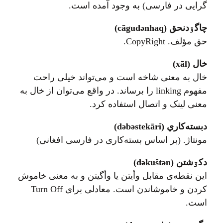
گرایی در فارسی) به وجود آمده است.
چاگۊدنحق (cāgudənhaq)
حق مؤلف. CopyRight.
خال (xāl)
خال به معنی شاخه است و می‌تواند خیلی راحت
مفهوم linking را برساند. در واقع می‌توان از خال به
معنی لینک و اتصال استفاده کرد.
دبسته‌کاري (dəbəstekāri)
مونتاژ. (بر اساس بسته‌کاری در فارسی افغانی)
دکۊشتن (dəkuštən)
این نقطه‌ی مقابل وأیتن یا وأگیتن و به معنی خاموش
کردن و خاموشاندن است. معادلی برای Turn Off
است.