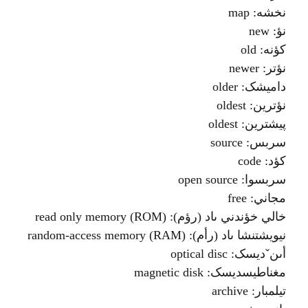
نخشه: map
نؤ: new
کؤنه: old
نؤتر: newer
داميشک: older
نؤترين: oldest
پيشترين: oldest
سربس: source
کؤد: code
سربسوا: open source
مجاني: free
خالي خؤندني ىاد (رؤم): read only memory (ROM)
نيويشتنشا ىاد (رأم): random-access memory (RAM)
أىنˇديسک: optical disc
مغناطيسديسک: magnetic disk
تيلمبار: archive