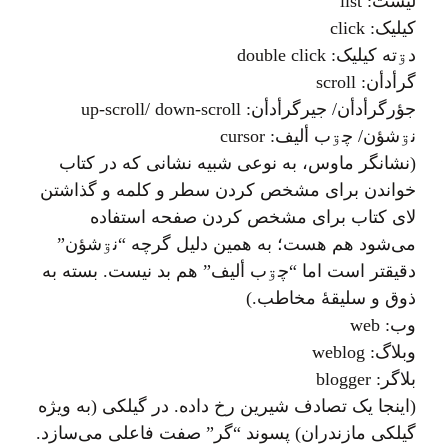
ليست: list
کيليک: click
دۊته کيليک: double click
گرأدأن: scroll
جؤرگرأدأن/ جيرگرأدأن: up-scroll/ down-scroll
نۊشؤن/ چۊب أليف: cursor
(نشانگر ماوس، به نوعی شبیه نشانی که در کتاب
خواندن برای مشخص کردن سطر و کلمه و گذاشتن
لای کتاب برای مشخص کردن صفحه استفاده
می‌شود هم هست؛ به همين دلیل گرچه “نۊشؤن”
دقيقتر است اما “چۊب أليف” هم بد نيست. بسته به
ذوق و سليقهٔ مخاطب.)
وب: web
وبلاگ: weblog
بلاگر: blogger
(اينجا یک تصادف شیرین رخ داده. در گیلکی (به ویژه
گیلکی مازندران) پسوند “گر” صفت فاعلی می‌سازد.