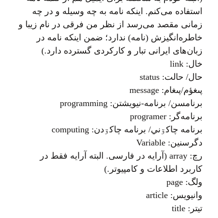
استفاده می‌کنم. اینکه نامه به چه وسیله و در چه
زمانی مقصد می‌رسد از نظر من فرقی در نام زیبا و
خاطره‌انگيزش (نامه) ندارد؛ ضمن اينکه نامه در
زبان‌های ایرانی تبار و کارکردی گسترده دارد.)
خال: link
حال/ حالت: status
پىغؤم/پىغام: message
برنامسن/ برنامه-نيويشتن: programming
برنامه‌گر: programer
برنامه چاکۊني/ برنامه چاکۊدن: computing
دگرسنين: Variable
رچ: array (آرایه در فارسی. البته آرایه فقط در
کاربرد اطلاعات و کامپيوتر.)
ولگ: page
وانيويس: article
تيتر: title