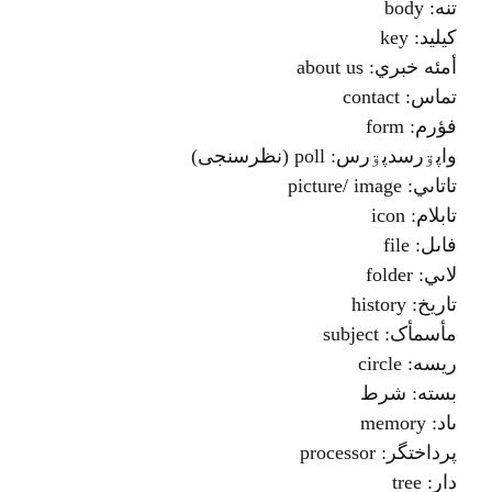
تنه: body
کيليد: key
أمئه خبري: about us
تماس: contact
فؤرم: form
واپۊرسدپۊرس: poll (نظرسنجی)
تاتاىي: picture/ image
تابلام: icon
فاىل: file
لاىي: folder
تاريخ: history
مأسمأک: subject
ريسه: circle
بسته: شرط
ىاد: memory
پرداختگر: processor
دار: tree