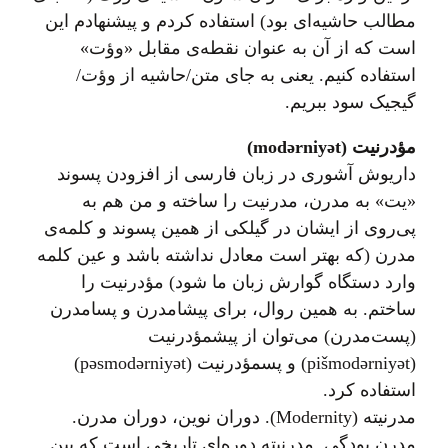
مطالب حاشیه‌ای بود) استفاده کردم و پیشنهادم این
است که از آن به عنوان نقطه‌ی مقابل «وؤت»
استفاده کنیم. یعنی به جای متن/حاشیه از وؤت/
گیجیک سود ببریم.
مؤدرنیت (modərniyət)
داریوش آشوری در زبان فارسی از افزودن پسوند
«یت» به مدرن، مدرنیت را ساخته و من هم به
پی‌روی از ایشان در گیلکی از همین پسوند و کلمه‌ی
مدرن (که بهتر است معادل نداشته باشد و عین کلمه
وارد دستگاه گوارش زبان ما شود) مؤدرنیت را
ساختم. به همین روال، برای پیشامدرن و پسامدرن
(پست‌مدرن) می‌توان از پیشمؤدرنیت
(pišmodərniyət) و پسمؤدرنیت (pəsmodərniyət)
استفاده کرد.
مدرنیته (Modernity). دوران نوین، دوران مدرن.
مدرن بودگی. مدرنیته دوره‌ای تاریخی است که بین