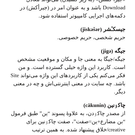
Download باشد و به عنوان امر در (جیرأکش) در
دکمه‌های اجرایی کامپیوتر استفاده شود.
جیسکـٚشر (jiskəšər)
حریم شخصی، حريم خصوصی.
جيگه (jigə)
جیگه/جیگا به معنی جا و مکان و موقعیت مشخص
است. کاربرد این واژه خیلی گسترده است. و من
فکر می‌کنم یکی از کاربردهای این واژه می‌تواند Site
باشد. چه سایت در معنی اینترنتی‌اش و چه در معنی
دیگر.
چاکۊنين (cākunin)
از مصدر چاکۊدن، به علاوهٔ پسوند “ين” طبق فرمول
“بن مضارع+ين=صفت”، صفت چاکۊنين برای
creative/خلاق پيشنهاد شده. به همين ترتيب