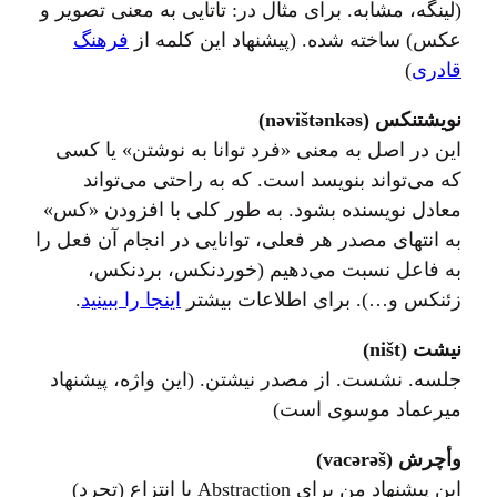
(لینگه، مشابه. برای مثال در: تاتایی به معنی تصویر و
عکس) ساخته شده. (پیشنهاد این کلمه از
فرهنگ
قادری
)
نویشتنکس (nəvištənkəs)
این در اصل به معنی «فرد توانا به نوشتن» یا کسی
که می‌تواند بنویسد است. که به راحتی می‌تواند
معادل نویسنده بشود. به طور کلی با افزودن «کس»
به انتهای مصدر هر فعلی، توانایی در انجام آن فعل را
به فاعل نسبت می‌دهیم (خوردنکس، بردنکس،
زئنکس و…). برای اطلاعات بیشتر
اینجا را ببینید
.
نیشت (ništ)
جلسه. نشست. از مصدر نیشتن. (این واژه، پیشنهاد
میرعماد موسوی است)
وأچرش (vacərəš)
این پیشنهاد من برای Abstraction یا انتزاع (تجرد)