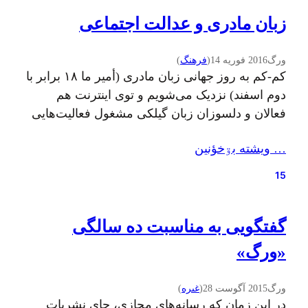
زبان مادری و عدالت اجتماعی
ورگ
2016 فوریه 14
(
فرهنگ
)
کم-کم به روز جهانی زبان مادری (أمير ما ۱۸ برابر با
دوم اسفند) نزدیک می‌شویم و توی اینترنت هم
فعالان و دلسوزان زبان گیلکی مشغول فعالیت‌هایی
برای این روز هستند که سعی می‌کنم در ستون
… ويشته بۊخؤنين
وبمجی تا حد ممکن منعکسشان کنم. به عنوان مثال
ابتکار جالب “چالش روز جهانی زبان مادری” که توی
15
تلگرام راه…
گفتگویی به مناسبت ده سالگی
«ورگ»
ورگ
2015 آگوست 28
(
غىره
)
در این زمان که رسانه‌های مجازی، جای نشریات