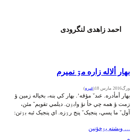
احمد زاهدی لنگرودی
بهار ألاله زاره مۊ نميرم
ورگ
2016 مارس 18
(
غىره
)
بهار أمأدره. عىدˇ مؤقه’. بهار کي بنه، بخياله زمين ؤ
زمت ؤ همه چي خأ نؤ وابۊن. ديلمي تقويمˇ مئن،
آولˇ ما پسي، پنجيکˇ پنج رۊزه. اي پنجيک ئبه بۊتن:
بهار ألاله‌زاره مۊ نميرم تاوسسؤن وختˇ کاره مۊ
… ويشته بۊخؤنين
نميرم پئيزه جمع کۊنم قۊتˇ زۊمۊسسؤن
زۊمۊسسؤن بي محاله مۊ بميرم اي شعرˇ مئن، آدمˇ