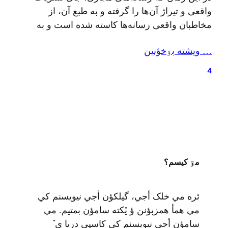
واقعی و تیراژ آن‌ها را گرفته و به طبع آن، از
مخاطبان واقعی رسانه‌ها کاسته شده است و به
بهانه‌ی گسترش ارتباطات با بسط شبکه‌های
… ويشته بۊخؤنين
اجتماعی، بستگی خشنی را با حذف از طریق
فشارهای اقتصادی، به بهانه‌ی بهینه نبودن انتشار
4
مکتوب، به رسانه‌های همگانی تحمیل کرده‌اند؛
وبلاگ‌ها…
مۊ کيسم؟
ئره مي خلک أجي، گيلکؤن أجي نيويسنم کي
مي همأ همزبؤنن ؤ يٚکته سامؤن بمتيم. مي
سامؤن أجي نيويسنم کي کاسپي دريا ی ٚ