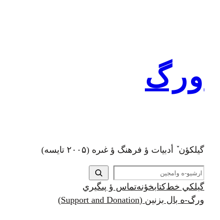
رفتن
به
محتوا
ورگ
گيلکؤن ٚ أدبیات ؤ فرهنگ ؤ غىره (۲۰۰۵ تايسه)
ج
س
گيلکي خط
کتابخؤنه
تماس ؤ پىگيري
ت
ورگ-ه بال بزنين (Support and Donation)
ج
و