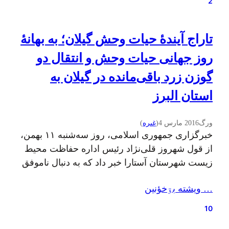
2
ديلنأجه دره:…
تاراج آیندهٔ حیات وحش گیلان؛ به بهانهٔ
روز جهانی حیات وحش و انتقال دو
گوزن زرد باقی‌مانده در گیلان به
استان البرز
ورگ
2016 مارس 4
(
غىره
)
خبرگزاری جمهوری اسلامی، روز سه‌شنبه ۱۱ بهمن،
از قول شهروز قلی‌نژاد رئیس اداره حفاظت محیط
زیست شهرستان آستارا خبر داد که به دنبال ناموفق
بودن اجرای طرح تکثیر در اسارت گوزن زرد در
… ويشته بۊخؤنين
سایت طبیعت‌گردی پناهگاه حیات وحش لوندویل، دو
رأس گوزن زرد ایرانی که در این پناهگاه باقی مانده،
10
به منظور ساماندهی گوزن زرد…