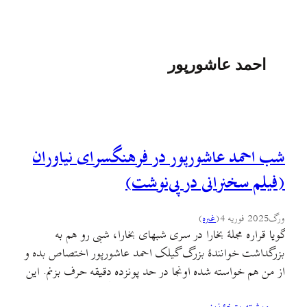
احمد عاشورپور
شب احمد عاشورپور در فرهنگسرای نیاوران
(فیلم سخنرانی در پی‌نوشت)
ورگ
2025 فوریه 4
(
غىره
)
گویا قراره مجلهٔ بخارا در سری شبهای بخارا، شبی رو هم به
بزرگداشت خوانندهٔ بزرگ گیلک احمد عاشورپور اختصاص بده و
از من هم خواسته شده اونجا در حد پونزده دقیقه حرف بزنم. این
برنامه شنبه بیستم بهمن ساعت ۱۷ در فرهنگسرای نیاوران برگزار