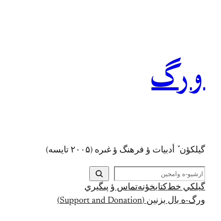
رفتن
به
محتوا
ورگ
گيلکؤن ٚ أدبیات ؤ فرهنگ ؤ غىره (۲۰۰۵ تايسه)
ج
س
گيلکي خط
کتابخؤنه
تماس ؤ پىگيري
ت
ورگ-ه بال بزنين (Support and Donation)
ج
و