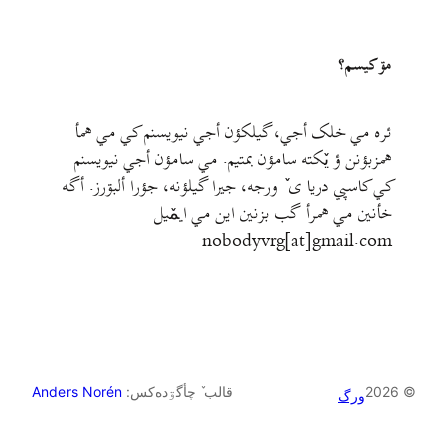
مۊ کيسم؟
ئره مي خلک أجي، گيلکؤن أجي نيويسنم کي مي همأ
همزبؤنن ؤ يٚکته سامؤن بمتيم. مي سامؤن أجي نيويسنم
کي کاسپي دريا ی ٚ ورجه، جيرا گيلؤنه، جؤرا ألبۊرز. أگه
خأنين مي همرأ گب بزنين اين مي ايمٚیل‌ ‌
nobodyvrg[at]gmail.com
© 2026
قالب ٚ چأگۊده‌کس:
Anders Norén
ورگ