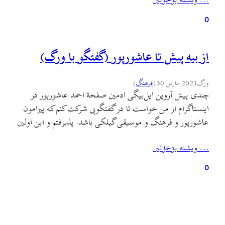
… ويشته بۊخؤنين
میشه و امیدوارم دوستان و همراهان ساکن تهران رو ببینم و…
0
از بیه پیش تا عاشورپور (گفتگو با ورگ)
ورگ
2021 مارس 30
(
فرهنگ
)
چندی پیش آروین ایل‌بیگی ادمین صفحهٔ احمد عاشورپور در
اینستاگرام از من خواست تا در گفتگویی شرکت کنم که پیرامون
عاشورپور و فرهنگ و موسیقی گیلکی باشد. پذيرفتم و این اولين
تجربه‌م در استفاده از امکان لایو اینستاگرامه.در این گفتگو به
… ويشته بۊخؤنين
زعم خودم بسیاری از گفتنی‌هام رو که گمان میکردم باید به گوش
نسل تازه‌نفس…
0