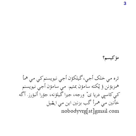
3
مۊ کيسم؟
ئره مي خلک أجي، گيلکؤن أجي نيويسنم کي مي همأ
همزبؤنن ؤ يٚکته سامؤن بمتيم. مي سامؤن أجي نيويسنم
کي کاسپي دريا ی ٚ ورجه، جيرا گيلؤنه، جؤرا ألبۊرز. أگه
خأنين مي همرأ گب بزنين اين مي ايمٚیل‌ ‌
nobodyvrg[at]gmail.com