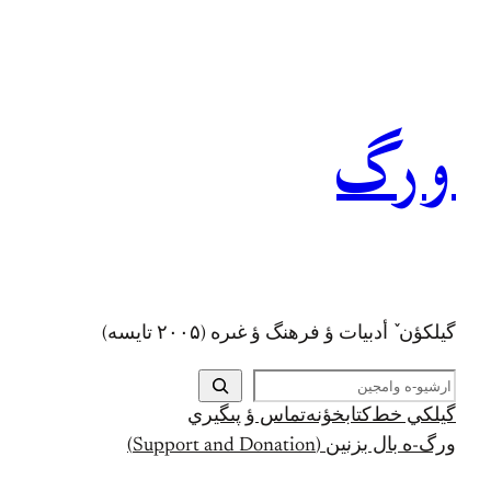
رفتن
به
محتوا
ورگ
گيلکؤن ٚ أدبیات ؤ فرهنگ ؤ غىره (۲۰۰۵ تايسه)
ج
س
گيلکي خط
کتابخؤنه
تماس ؤ پىگيري
ت
ورگ-ه بال بزنين (Support and Donation)
ج
و