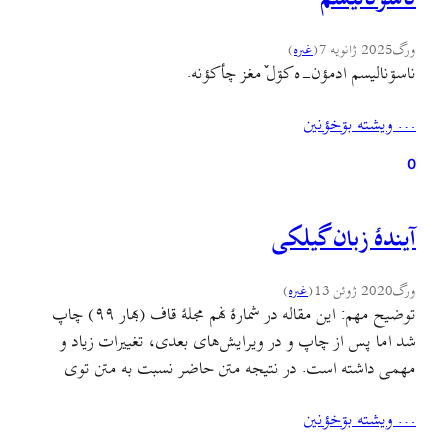
ورگ
2025 ژانویه 7
(
غىره
)
ناسۊناليسم ادمؤن-ه کۊل ٚمغز چأکؤنه.
… ويشته بۊخؤنين
0
آیندهٔ زبان گیلکی
ورگ
2020 ژوئن 13
(
غىره
)
توضیح مهم: این مقاله در شمارهٔ نهم مجلهٔ قاف (بهار ۹۹) چاپ
شد اما پس از چاپ و در ویرایش‌های بعدی، تغییرات زیاد و
مهمی داشته است. در نتیجه متن حاضر نسبت به متن توی
«قاف» تفاوتهای بسیاری دارد. این مقاله درواقع بسط آن
… ويشته بۊخؤنين
بحثي‌ست که قرار بود در دی ماه ۹۸ و در تالار…