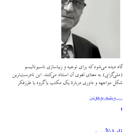
گاه دیده می‌شود که برای توجیه و زیباسازی ناسیونالیسم
(ملی‌گرایی) به معنای لغوی آن استناد می‌کنند. این نادرست‌ترین
شکل مواجهه و داوری دربارهٔ یک مکتب یا گروه یا طرزفکر
است. آنچه که شایسته توجه است، رفتارهای عملی و
… ويشته بۊخؤنين
موضع‌گیری‌ها است و نه معانی لغوی و شعارهای ظاهرسازانه.
هیچ مکتب و مرام و دسته‌ای در دنیا…
1
ناسۊناليسم