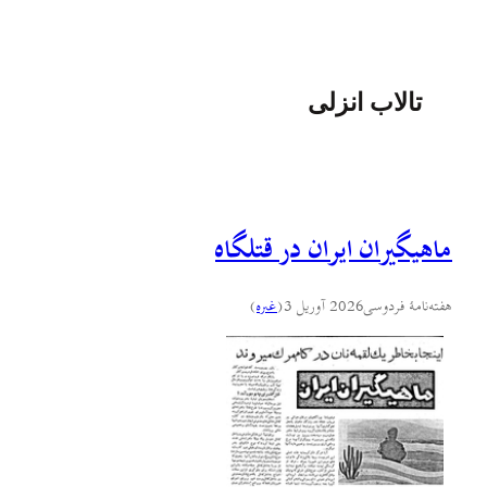
تالاب انزلی
ماهیگیران ايران در قتلگاه
هفته‌نامهٔ فردوسی
2026 آوریل 3
(
غىره
)