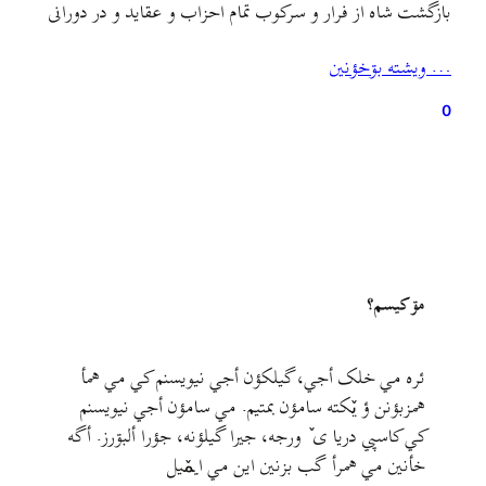
بازگشت شاه از فرار و سرکوب تمام احزاب و عقايد و در دورانی
که آمریکایی‌ها به‌طور تمام و کمال در عرصه‌های مدیریتی و
… ويشته بۊخؤنين
مشورتی کشوری و لشکری ایران حضور و نظارت
داشتند.هفته‌نامهٔ…
0
مۊ کيسم؟
ئره مي خلک أجي، گيلکؤن أجي نيويسنم کي مي همأ
همزبؤنن ؤ يٚکته سامؤن بمتيم. مي سامؤن أجي نيويسنم
کي کاسپي دريا ی ٚ ورجه، جيرا گيلؤنه، جؤرا ألبۊرز. أگه
خأنين مي همرأ گب بزنين اين مي ايمٚیل‌ ‌