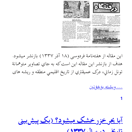
اين مقاله از هفته‌نامهٔ فردوسی (۱۸ آذر ۱۳۳۷) بازنشر ميشود.
هدف از بازنشر اين مقاله اين است که به جاي تصاوير متوهمانهٔ
تونل زماني، درک عميقتري از تاريخ اقليمي منطقه و ريشه های
مشکلات زيست محيطي و معيشتي خود به دست آوريم و نسبت
… ويشته بۊخؤنين
به شکل بهره‌برداري سودمحور از طبيعت هوشيارتر شويم.از تمام
انزلی‌چی‌های قدیمي…
1
آیا بحر خزر خشک میشود؟ (یک پیش‌بینی
تاریخی در سال ۱۳۳۷)