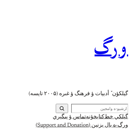
رفتن
به
محتوا
ورگ
گيلکؤن ٚ أدبیات ؤ فرهنگ ؤ غىره (۲۰۰۵ تايسه)
ج
س
گيلکي خط
کتابخؤنه
تماس ؤ پىگيري
ت
ورگ-ه بال بزنين (Support and Donation)
ج
و