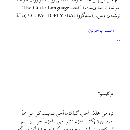
آن‌چه از این پس تحت عنوان «گیلکی زوان» در ورگ خواهید
خواند، ترجمه‌ای‌ست از کتاب The Gilaki Language
نوشته‌ی و.س. راستارگؤوا (В.С. РАСТОРГУЕВА)، آ.آ.
کریمؤوا (А.А. КЕРИМОВА)، آ.ک. مأمدزاده (А.К.
… ويشته بۊخؤنين
МАМЕДЗАДЕ)، ل.ای. پریئنکؤ (Л.А. ПИРЕИКО)،
د.ای. ادئلمن (Д.И. ЕДЕЛьМАН) که توسط رؤنالد م.
11
لاکوود (Ronald M. Lockwood) از روسی به انگلیسی
ترجمه و توسط انتشارات…
مۊ کيسم؟
ئره مي خلک أجي، گيلکؤن أجي نيويسنم کي مي همأ
همزبؤنن ؤ يٚکته سامؤن بمتيم. مي سامؤن أجي نيويسنم
کي کاسپي دريا ی ٚ ورجه، جيرا گيلؤنه، جؤرا ألبۊرز. أگه