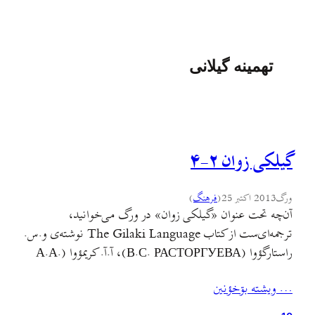
تهمینه گیلانی
گیلکی زوان ۲-۴
ورگ
2013 اکتبر 25
(
فرهنگ
)
آن‌چه تحت عنوان «گیلکی زوان» در ورگ می‌خوانید،
ترجمه‌ای‌ست از کتاب The Gilaki Language نوشته‌ی و.س.
راستارگؤوا (В.С. РАСТОРГУЕВА)، آ.آ. کریمؤوا (А.А.
КЕРИМОВА)، آ.ک. مأمدزاده (А.К. МАМЕДЗАДЕ)،
… ويشته بۊخؤنين
ل.ای. پریئنکؤ (Л.А. ПИРЕИКО)، د.ای. ادئلمن (Д.И.
ЕДЕЛьМАН) که توسط رؤنالد م. لاکوود (Ronald M.