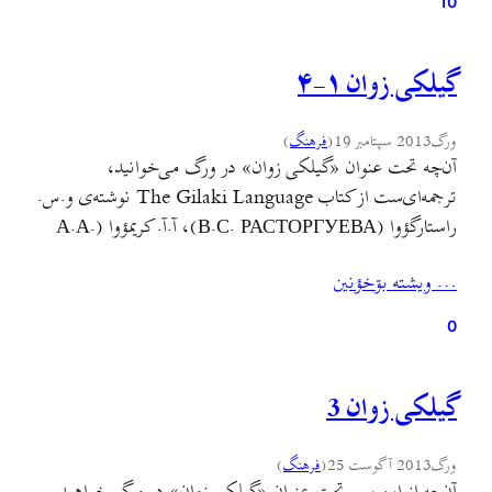
10
Lockwood) از روسی به انگلیسی ترجمه و توسط انتشارات
دانشگاه اوپسالا (Uppsala) منتشر…
گیلکی زوان ۱-۴
ورگ
2013 سپتامبر 19
(
فرهنگ
)
آن‌چه تحت عنوان «گیلکی زوان» در ورگ می‌خوانید،
ترجمه‌ای‌ست از کتاب The Gilaki Language نوشته‌ی و.س.
راستارگؤوا (В.С. РАСТОРГУЕВА)، آ.آ. کریمؤوا (А.А.
КЕРИМОВА)، آ.ک. مأمدزاده (А.К. МАМЕДЗАДЕ)،
… ويشته بۊخؤنين
ل.ای. پریئنکؤ (Л.А. ПИРЕИКО)، د.ای. ادئلمن (Д.И.
ЕДЕЛьМАН) که توسط رؤنالد م. لاکوود (Ronald M.
0
Lockwood) از روسی به انگلیسی ترجمه و توسط انتشارات
دانشگاه اوپسالا (Uppsala) منتشر…
گیلکی زوان 3
ورگ
2013 آگوست 25
(
فرهنگ
)