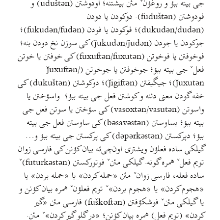
جی بیته ببؤ و روغؤنˇ مئن بیشتنه؛ اودوشتن (uduštən) و
فودوشتن (fuduštən). دوکودن یا دودن
(dukudən/dudən)؛ فوکودن یا فودن (fukudən/fudən)؛
جوکودن یا جودن (ǰukudən/ǰudən) کی سوزن نخ دودن بنه؛
فوخوفتن یا فوخوتن (fuxuftən/fuxutən) کی خوفتن یا خوتن
فعلˇ جی بیته ببؤ؛ جوخوفتن یا جوخوتن (ǰuxuftən/
ǰuxutən)؛ جیگیفتن (ǰigiftən)؛ دوکوشتن (dukuštən) کی
خفه گودن معنی دئنه و کوشتن فعل جی بیته ببؤ؛ واسؤختن یا
واسوتن (vasoxtən/vasutən) کی سؤختن یا سوتن فعل جی
بیته ببؤ؛ بساوستن (bəsavəstən) کی ساوستن فعل جی بیته
ببؤ؛ دپرکستن (dəpərkəstən) کی پرکستن جی بیته ببؤ و…
گیلکی ساده فعلؤن ویشتری اون‌چی‌ئه بیان کؤنن کی فارسی زوان
تویم فعلˇ همره گونه. گیلکی مئنˇ فوتورکستن (futurkəstən)ˇ
ساده فعله، فارسی زوانˇ مئن «حمله کردن» یا «حمله بردن» یا
«هجوم کردن» یا «هجوم بردن»ˇ تویم فعلؤنˇ همره بیان کؤنن و
یا گیلکی مئنˇ فوشکؤفتن (fuškoftən) فارسی مئن «گیر
کردن» (تویم فعل) همره بیان کؤنن؛ «در گلو گیر کردن»ˇ مئن.