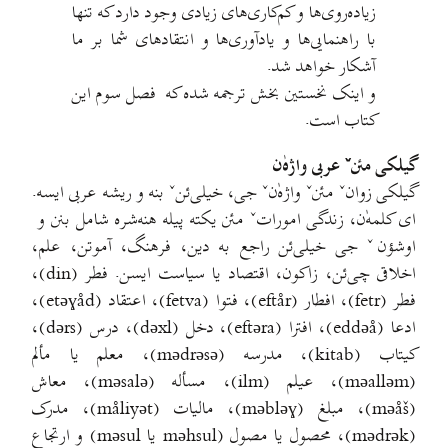
زیاده‌روی‌ها و کم‌کاری‌های زیادی وجود دارد که تنها
با راهنمایی‌ها و یادآوری‌ها و انتقادهای شما بر ما
آشکار خواهد شد.
و اینک نخستین بخش ترجمه شده که فصل سوم این
کتاب است.
گیلکی مئنˇ عربی واژه‌ٰن
گیلکی زوانˇ مئنˇ واژه‌ٰنˇ جی، خیلی‌ئنˇ بنه و ریشه عربی ایسه.
ای کلمه‌ٰن، زندگی اموراتˇ مئن یکته پیله هنه‌شره شامل بنن و
اوشؤنˇ جی خیلی‌ئن راجع به دین، فرهنگ، آموتن، علم،
اخلاقی چی‌ئن، زاکون، اقتصاد یا سیاست ایسن. فطر (din)،
فطر (fetr)، افطار (eftår)، فتوا (fetva)، اعتقاد (etəɣåd)،
ادعا (eddəå)، افترا (eftəra)، دخل (dəxl)، درس (dərs)،
کیتاب (kitab)، مدرسه (mədrəsə)، معلم یا مألم
(məalləm)، عیلم (ilm)، مسأله (məsalə)، معاش
(məåš)، مبلغ (məbləɣ)، مالیات (måliyət)، مدرک
(mədrək)، محصول یا مصول (məhsul یا məsul) و ارتجاع