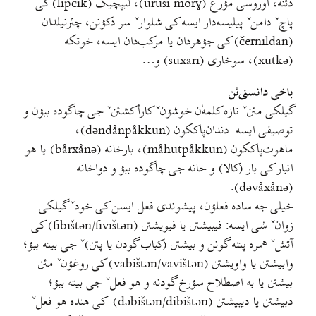
دئنه، اوروسی مؤرغ (urusi morɣ)، لیپچیک (lipčik) کی
پاچˇ دامنˇ پیلیسه‌دار ایسه کی شلوارˇ سر دکؤنن، چئرنیلدان
(černildan) کی جؤهردان یا مرکب‌دان ایسه، خوتکه
(xutkə)، سوخاری (suxari) و…
باخی دانسنی‌ئن
گیلکی مئنˇ تازه کلمه‌ٰن خوشؤنˇ کارأکشئنˇ جی چاگوده ببؤن و
توصیفی ایسه: دندان‌پاککون (dəndånpåkkun)،
ماهوت‌پاککون (måhutpåkkun)، بارخانه (bårxånə) یا هو
انبار کی بار (کالا) و خانه جی چاگوده ببؤ و دواخانه
(dəvåxånə).
خیلی جه ساده فعلؤن، پیشوندی فعل ایسن کی خودˇ گیلکی
زوانˇ شی ایسه: فیبیشتن یا فیویشتن (fibištən/fivištən) کی
آتشˇ همره پتنه گونن و بیشتن (کباب گودن یا پتن)ˇ جی بیته ببؤ؛
وابیشتن یا واویشتن (vabištən/vavištən) کی روغؤنˇ مئن
بیشتن یا به اصطلاح سؤرخ گودنه و هو فعلˇ جی بیته ببؤ؛
دبیشتن یا دیبیشتن (dəbištən/dibištən) کی هنده هو فعلˇ