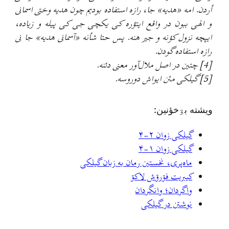
أردن. امه «هدیه» جا، رازه استفاده بودیم چون هدیه وختی اسمانی
و الهی ببون در واقع ایتؤره کی یکچی جی کی پیله و زیاده،
ایپچه نزول کؤنه و جیر هنه. پس حتا شأنه «آسمانی هدیه» جا نی
رازه استفاده گودن.
[4]
چتین در اصل ملال‌آور معنی دئنه.
[5]
گیلکی مئن ایواش دوروسه.
ويشته بۊخؤنين:
گیلکی زوان ۲-۴
گیلکی زوان ۱-۴
ماه‌پری، نخستین رمان به زبان گیلکی
کيبريت فۊرۊش لاکۊ
واگردان؛ وانگردان
نوشتن در گیلکی