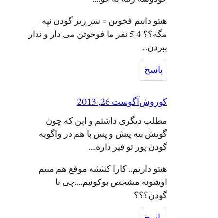
خودوشه زئنه به خو….
هیتو دانیم فخوتن = سر ریز گودن نیه
مگه؟؟ 4 5 نفر ما فوخوتن می دار و ندار
ببردن…
پاسخ
کوروش
آگوست 26, 2013
مطلب دیگری داشتم و این که چون
گویش بیه پیش و پس با هم در واگویه
گودن پور تو فیر داره….
هیتو داریم.. کارا کشئنه موقع هم منیم
اوشونه مشخص بوکونیم….چی با
گودن؟؟؟