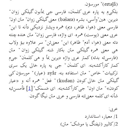
(ertəǰå)ˇ مورسؤن.
بلکی‌م یه پاره عربی کلمه‌ٰن، فارسی جی بمأبون گیلکی زوانˇ
دیرین. هینˇوأسی، بشره (bəšərə) معنی گیلکی زوانˇ مئن اونˇ
فارسی معنی (هوا، ظاهر، دیم) همره ویشتر نزدیکی دأنه تا اینˇ
عربی معنی (پوست) همره. ای واژه، فارسی زوانˇ مئن هنده چنته
دئه معنی (هوا، آدمˇ ظاهر) اینˇ معنی‌ئنˇ سر علاوه ببؤ ولاب
هی معنی همره گیلکی مئن به‌کار شنه. گیلکی زوانˇ مئن
(فارسی‌ئه بدئه) کمتر عربی واژه دیرین بمأ و هی کلمه‌ٰنˇ جی‌م
کمتر کارأکشه‌بنه. ای کلمه‌ٰنˇ جی یه پاره خالی یک سری
ترکیباتˇ خاصˇ مئن استفاده بنه. ayår (عیار)ˇ مورسؤن کی
گیلکی مئن خالی کودن (kudən)ˇ فعلˇ همره أنه و «عیار
کودن»ˇ مئن اونˇ جی کارأکشه‌بنه. ای مَسمَکˇ[
1
] فأمسن‌ئبه
شأنه ای کلمه معنی‌ئنه فارسی و عربی مئن نیگا گودن.
عربی:
1/ معیار، استاندارد
2/ کالیبر (تیفنگ یا موشکˇ مئن)