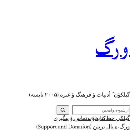
رفتن
به
محتوا
ورگ
گيلکؤن ٚ أدبیات ؤ فرهنگ ؤ غىره (۲۰۰۵ تايسه)
ج
س
گيلکي خط
کتابخؤنه
تماس ؤ پىگيري
ت
ورگ-ه بال بزنين (Support and Donation)
ج
و