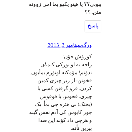
ببوبی؟؟ یا هیتو یکهو بما امی زوونه
مئن..؟؟
پاسخ
ورگ
سپتامبر 3, 2013
کورؤش جؤن؛
راجه به او تورکی کلمه‌ٰن
ندؤنم! مؤمکنه اوتؤرم بمأبون.
فخوتن: از زیر چیزی کمین
کردن. فرو گرفتن کسی یا
چیزی. فخوس با فوقوس
(بختک) نی هئره جی بمأ. یک
جور کابوس کی آدم نفس گینه
و هرچی داد کؤنه این صدا
بیرین نأنه.