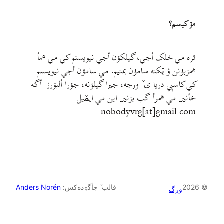
مۊ کيسم؟
ئره مي خلک أجي، گيلکؤن أجي نيويسنم کي مي همأ
همزبؤنن ؤ يٚکته سامؤن بمتيم. مي سامؤن أجي نيويسنم
کي کاسپي دريا ی ٚ ورجه، جيرا گيلؤنه، جؤرا ألبۊرز. أگه
خأنين مي همرأ گب بزنين اين مي ايمٚیل‌ ‌
nobodyvrg[at]gmail.com
© 2026
قالب ٚ چأگۊده‌کس:
Anders Norén
ورگ