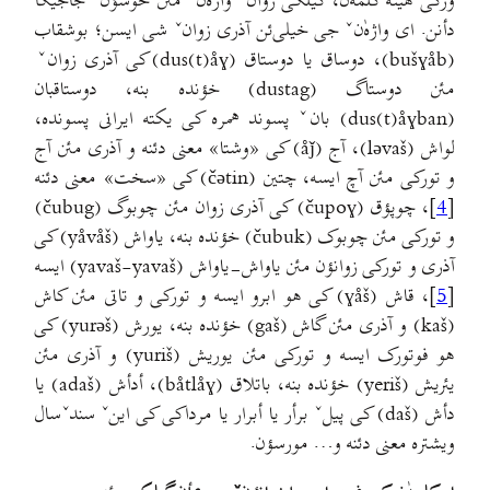
ورکی هَیته کلمه‌ٰن، گیلکی زوانˇ واژه‌ٰنˇ مئن خوشؤنˇ جاجیگأ
دأنن. ای واژه‌ٰنˇ جی خیلی‌ئن آذری زوانˇ شی ایسن؛ بوشقاب
(bušɣåb)، دوساق یا دوستاق (dus(t)åɣ) کی آذری زوانˇ
مئن دوستاگ (dustag) خؤنده بنه، دوستاقبان
(dus(t)åɣban) بانˇ پسوند همره کی یکته ایرانی پسونده،
لواش (ləvaš)، آج (åǰ) کی «وشتا» معنی دئنه و آذری مئن آج
و تورکی مئن آچ ایسه، چتین (čətin) کی «سخت» معنی دئنه
[
4
]، چوپؤق (čupoɣ) کی آذری زوان مئن چوبوگ (čubug)
و تورکی مئن چوبوک (čubuk) خؤنده بنه، یاواش (yåvåš) کی
آذری و تورکی زوانؤن مئن یاواش-یاواش (yavaš-yavaš) ایسه
[
5
]، قاش (ɣåš) کی هو ابرو ایسه و تورکی و تاتی مئن کاش
(kaš) و آذری مئن گاش (gaš) خؤنده بنه، یورش (yurəš) کی
هو فوتورک ایسه و تورکی مئن یوریش (yuriš) و آذری مئن
یئریش (yeriš) خؤنده بنه، باتلاق (båtlåɣ)، أدأش (adaš) یا
دأش (daš) کی پیلˇ برأر یا أبرار یا مرداکی کی اینˇ سندˇسال
ویشتره معنی دئنه و… مورسؤن.