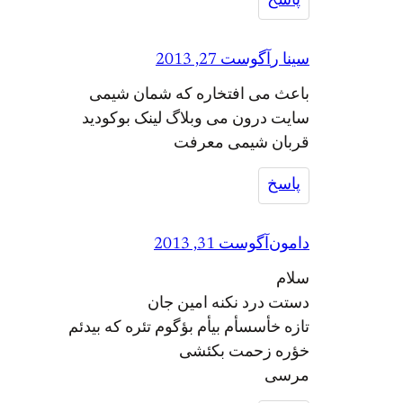
پاسخ
سینا ر
آگوست 27, 2013
باعث می افتخاره که شمان شیمی
سایت درون می وبلاگ لینک بوکودید
قربان شیمی معرفت
پاسخ
دامون
آگوست 31, 2013
سلام
دستت درد نکنه امین جان
تازه خأسسأم بیأم بؤگوم تئره که بیدئم
خؤره زحمت بکئشی
مرسی