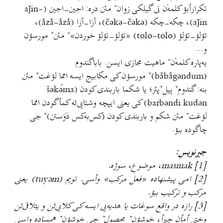
تکرارأبؤ کلمه‌ٰن نی گیلکی زوانˇ مئن دره: اجین-اجین (aǰin-
aǰin)، چکه-چکه (čəkə-čəkə)، آزا-آزا (åzå-åzå)،
تؤلؤ-تؤلؤ (tolo-tolo) «تؤلؤ-تؤلؤ خوردن»ˇ مئنˇ مورسؤن
و…
یه‌پاره کلمه‌ٰنˇ ماهیت مجازی ایسن. باباگندوم
(båbågəndum)ˇ مورسؤن کی مکابیج ایسه امما لؤغتˇ مئن
بنه: گندومˇ پیلˇپئر؛ یا شکما باربندی کودن (šəkə́ma
barbəndi kudən) کی یعنی ایپچه وشتایی‌ئه کمأگودن امما
لؤغتˇ مئن شکم و باربندی کودن (کس‌به‌کس دَوَستن)ˇ جی
چاگوده ببؤ.
جیرنویس:
[1]
masmak، موضوع، سوژه.
[2]
امی پیشنهاده «فعل مرکب» وأسی. تویم (tuyəm) یعنی
مرکب و ترکیب ببؤ.
[3]
رازه در واقع سوغات یا هدیه‌یی ایسه کی کلایی‌ئن و یئلاقی‌ئن
وختی أمأن جیرأ، خوشؤنˇ محصولˇ جی خوشؤنˇ همساده واسی