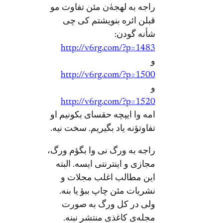
راجه به لهجه‌ٰن مئن تفاوت مو
قبلن ائره بنویشتم کی چی
شأنه گودن:
http://v6rg.com/?p=1483
و
http://v6rg.com/?p=1500
و
http://v6rg.com/?p=1520
امه وا ایپچه حقسای بکونیم او
تفاوتؤنه یاد بگیریم. سخت نیه.
راجه به ورگ نی وا بگؤم ورگ،
مجازی و اینترنتی ایسه. البته
این مطالب اغلب مجلات و
نشریات مئن چاپ ببؤ یا بنه.
ولی در کل ورگ به صورت
مجله‌ی کاغذی منتشر نبنه.