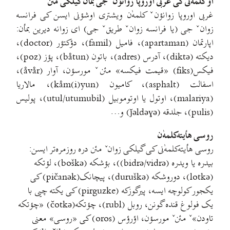
او کلمهٰ‌نی کی غربی اوروپا زوانؤنˇ جی بمأن گیلکی مئن
غربی اوروپا زوانؤنˇ کلمهٰ‌ن ویشتری اوشؤنی ایسن کی فرانسه
زوانˇ جی (یا فرانسه زوانˇ طریقˇ جی) ای زوانه دیرین بمأن:
اپارتمان (apartaman)، فامیل (famil)، دؤکتؤر (doctor)،
دیکته (diktə)، آدرس (adres)، باتون (båtun)، پؤز (poz)،
فیکس(fiks) «قیمت فیکسه» مئنˇ مورسؤن، آوار (åvår)،
اسفالت (asphalt)، کامیون (kåm(i)yun)، مالاریا
(malariya)، اوتول یا اوتوموبیل (utul/utumubil)، پولیس
(pulis)، جلدقه (ǰəldəɣə) و…
روسی هأیته‌کلمه‌ٰن
روسی هأیته‌کلمه‌ٰنی کی گیلکی زوانˇ مئن دره روزمره‌تر ایسن:
بیدره یا ویدره (bidrə/vidrə))، بؤشکه (boškə)، لؤتکه
(lotkə)، دوروشکه (duruškə)، پیچانک(pičanək) کی
یکجور کولوچه ایسه، پیرگوزکه (pirguzke) کی یکته چیی با
یک فولوغ قنده گونن، روبل (rubl)، چؤتکه(čotkə) «چؤتکه
تاودن»ˇ مئنˇ مورسؤن، اؤرؤس (oros) کی «روسی» معنی