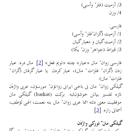
3/ آزمیت (فلزˇ وأسی)
4/ وزن
فارسی:
1/ آزمیت (گرانˇفلزˇ وأسی)
2/ آزمیت گیتن و معیار گیتن
3/ قیراط (جواهرˇ وزنˇ یکا)
فارسی زوانˇ مئن «عیار» چنته «تویم فعل» [
2
] مئن دره: عیار
زدن (گرانˇ فلزاتˇ مئن)، عیار کردن یا عیار گرفتن (گرانˇ
فلزاتˇ مئن).
گیلکی زوانˇ مئن نی باخی ایرانی زوانؤنˇ مورسؤن، عربی واژه‌ٰن
تازه تفسیر بیاتن خوشؤن‌ئبه. برکت (bərkət) گیلکی مئن
موفقیت معنی دئنه امما عربی زوانˇ مئن بنه نعمت، الهی لؤطف،
آسمانی رازه. [
3
]
گیلکی مئنˇ تورکی واژه‌ٰن