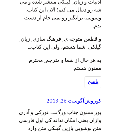
ادبیات و زبان ِ گیلکی منتشر شده و می
شه رو دنبال می کنم؛ الان این کتاب ِ
وسوسه برانگیز رو نمی خام از دست
بدم.
و قطعن متوجه ی ِ فرهنگ سازی ِ زبان ِ
گیلکی ِ شما هستم، ولی این کتاب…
به هر حال از شما و مترجم ِ محترم
ممنون هستم.
پاسخ
کوروش
آگوست 26, 2013
پور ممنون جناب ورگ…….تورکی و آذری
واژان یعنی امکان ندانه کی اول فارسی
مئن بوشوبی بازین گیلکی مئن وارد