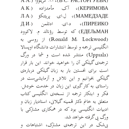
(В.С. РАСТОРГУЕВА)، آ.آ. کریمؤوا (А.А.
КЕРИМОВА)، آ.ک. مأمدزاده (А.К.
МАМЕДЗАДЕ)، ل.ای. پریئنکؤ (Л.А.
ПИРЕИКО)، د.ای. ادئلمن (Д.И.
ЕДЕЛьМАН) که توسط رؤنالد م. لاکوود
(Ronald M. Lockwood) از روسی به
انگلیسی ترجمه و توسط انتشارات دانشگاه اوپسالا
(Uppsala) منتشر شده است و شما در ورگ
ترجمه‌ی گیلکی آن را خواهید خواند. این بار قرار
است برای نخستین بار به زبان گیلکی درباره‌ی
گیلکی بخوانیم و این تلاش و آزمایشی‌ست در
راستای به کار گیری این زبان در خدمت خودش.
فکر و ابتکار ترجمه از نسخه‌ی انگلیسی کتاب
متعلق به خانم دکتر تهمینه گیلانی، استادیار زبان و
ادبیات انگلیسی بود که در همکاری مشترکی با
ورگ پی گرفته خواهد شد.
بی‌شک در این ترجمه‌ی مشترک، اشتباهات و