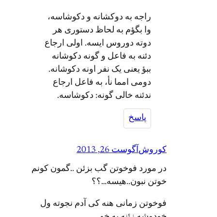
راجه به دوکشانه و دکوشاسه،
وا بگؤم به لحاظ دستوری هر
دوته دوروس ایسه. اولی ارجاع
دئنه به فاعل و گونه دکوشانه
ببؤ یعنی یک نفر اونه دکوشانه.
دومی امما نأ، به فاعل ارجاع
ندئنه خالی گونه: دکوشاسه.
پاسخ
کوروش
آگوست 26, 2013
در مورد فوخوتن گب بزئن ..گمون کونم
خوتن نبون..هیسه…؟؟
فوخوتن زمانی هنه کی آدم نجوته ول