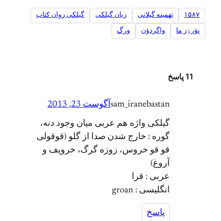
۱۵۸۷
تهمینه گیلانی
زبان گیلکی
گیلکی زوان کتاب
نؤرۊز ما
واگردؤن
ورگ
11 پاسخ
sam_iranebastan
آگوست 23, 2013
گیلکی واژه هم عربی میان وجود دنه،
گوره : خارج شدن صدا از گلو (قوقولی
قو قو خروس، زوزه گرگ، خروپف و
آروغ)
عربی : قرا
انگلیسی : groan
پاسخ