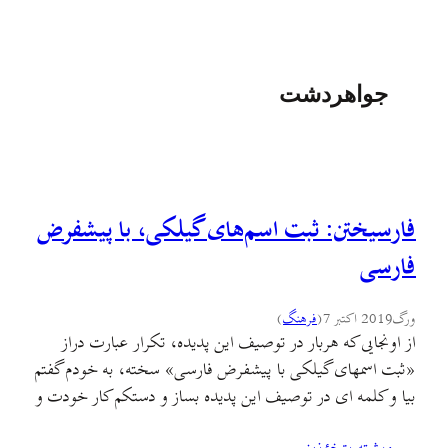
جواهردشت
فارسیختن: ثبت اسم‌های گیلکی، با پیشفرض
فارسی
ورگ
2019 اکتبر 7
(
فرهنگ
)
از اونجایی که هربار در توصیف این پدیده، تکرار عبارت دراز
«ثبت اسمهای گیلکی با پیشفرض فارسی» سخته، به خودم گفتم
بيا و کلمه ای در توصیف این پدیده بساز و دستکم کار خودت و
افراد بعد از خودت رو –که ميخوان دربارهٔ اين پديده بنويسن و