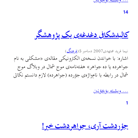
… ويشته بۊخؤنين
فکر کنن- کمی راحت کن. توی گیلکی فعل…
14
کالبدشکافی دغدغه‌ی يک پژوهشگر
نیما فرید مجتهدی
2007 دسامبر 5
(
فرهنگ
)
اشاره: با خواندن نسخه‌ی الکترونيکی مقاله‌ی «مشکلی به نام
جواهرده يا ده جواهر» هفته‌نامه‌ی موج شمال در وبلاگ موج
شمال در رابطه با نام‌واژه‌ی جؤرده (جواهرده) لازم دانستم نکاتی
چند را در رابطه با اين مقاله در اين نقد بازگو نمايم. تا شايد اين
… ويشته بۊخؤنين
شفاف‌سازی، هم براي نويسنده‌ی محترم مقاله مفيد واقع گردد،
که به…
1
جؤردشت آری، جواهردشت خیر!