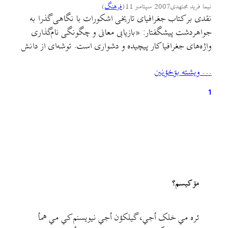
نیما فرید مجتهدی
2007 سپتامبر 11
(
فرهنگ
)
نقدی بر کتاب جغرافیای تاریخی اشکورات با نگاهی گذرا به
جواهردشت پیشگفتار: «بازیابی معانی و چگونگی نام‌گذاری
واژه‌های جغرافیا کار پیچیده و دشواری است. توشه‌ای از دانش
زبان‌شناسی، جغرافیا، تاریخ، جغرافیای تاریخی، دیرین‌شناسی،
… ويشته بۊخؤنين
گیاه‌شناسی و جز این‌ها می‌خواهد. که بی‌تردید بایسته‌ی کاری
گروهی است. بسیاری از این نام‌واژه‌ها از یک سو در بستر
1
دگرگونی‌های زبانی…
مۊ کيسم؟
ئره مي خلک أجي، گيلکؤن أجي نيويسنم کي مي همأ