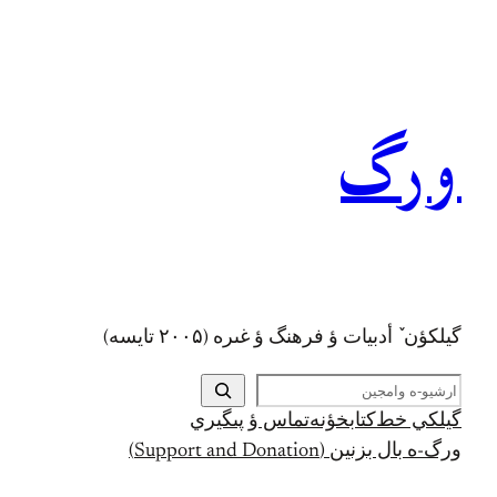
رفتن
به
محتوا
ورگ
گيلکؤن ٚ أدبیات ؤ فرهنگ ؤ غىره (۲۰۰۵ تايسه)
ج
س
گيلکي خط
کتابخؤنه
تماس ؤ پىگيري
ت
ورگ-ه بال بزنين (Support and Donation)
ج
و