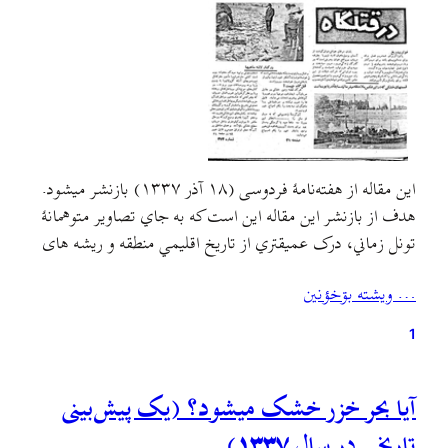
اين مقاله از هفته‌نامهٔ فردوسی (۱۸ آذر ۱۳۳۷) بازنشر ميشود.
هدف از بازنشر اين مقاله اين است که به جاي تصاوير متوهمانهٔ
تونل زماني، درک عميقتري از تاريخ اقليمي منطقه و ريشه های
مشکلات زيست محيطي و معيشتي خود به دست آوريم و نسبت
… ويشته بۊخؤنين
به شکل بهره‌برداري سودمحور از طبيعت هوشيارتر شويم.از تمام
انزلی‌چی‌های قدیمي…
1
آیا بحر خزر خشک میشود؟ (یک پیش‌بینی
تاریخی در سال ۱۳۳۷)