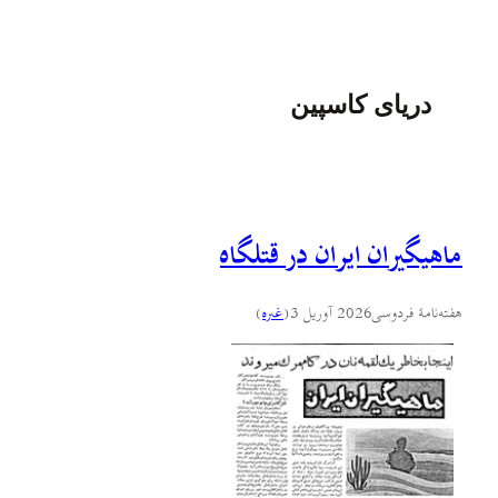
دریای کاسپین
ماهیگیران ايران در قتلگاه
هفته‌نامهٔ فردوسی
2026 آوریل 3
(
غىره
)