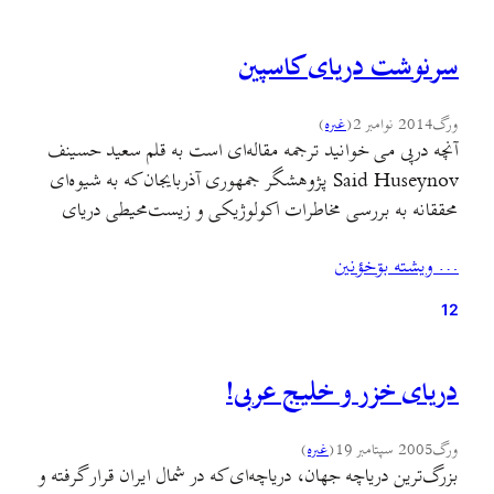
سرنوشت دریای کاسپین
ورگ
2014 نوامبر 2
(
غىره
)
آنچه درپی می خوانید ترجمه مقاله‌ای است به قلم سعید حسینف
Said Huseynov پژوهشگر جمهوری آذربایجان که به شیوه‌ای
محققانه به بررسی مخاطرات اکولوژیکی و زیست‌محیطی دریای
کاسپین پرداخته است. این مقاله را علیرضا (مهیار) فدائی‌پور به
… ويشته بۊخؤنين
فارسی برگردانده است. دریای کاسپین که دربردارنده حدود
18800 مایل مکعب آب و دارای مساحتی بالغ بر 143000…
12
دريای خزر و خليج عربی!
ورگ
2005 سپتامبر 19
(
غىره
)
بزرگ‌ترين درياچه جهان، درياچه‌ای که در شمال ايران قرار گرفته و