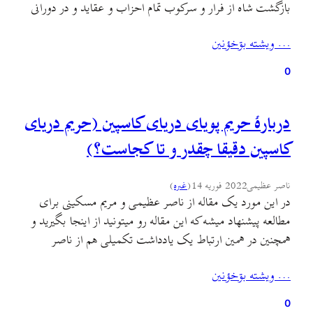
بازگشت شاه از فرار و سرکوب تمام احزاب و عقايد و در دورانی
که آمریکایی‌ها به‌طور تمام و کمال در عرصه‌های مدیریتی و
… ويشته بۊخؤنين
مشورتی کشوری و لشکری ایران حضور و نظارت
داشتند.هفته‌نامهٔ…
0
دربارهٔ حریم پویای دریای کاسپین (حریم دریای
کاسپین دقیقا چقدر و تا کجاست؟)
ناصر عظیمی
2022 فوریه 14
(
غىره
)
در این مورد یک مقاله از ناصر عظیمی و مریم مسکینی برای
مطالعه پیشنهاد میشه که این مقاله رو میتونید از اینجا بگیرید و
همچنین در همین ارتباط یک یادداشت تکمیلی هم از ناصر
عظیمی در اینجا هست که نسبت به دستور اخیر ابراهیم رییسی
… ويشته بۊخؤنين
در مورد حریم دریای کاسپین مسائل مهمی رو مطرح کرده.…
0