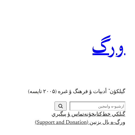
رفتن
به
محتوا
ورگ
گيلکؤن ٚ أدبیات ؤ فرهنگ ؤ غىره (۲۰۰۵ تايسه)
ج
س
گيلکي خط
کتابخؤنه
تماس ؤ پىگيري
ت
ورگ-ه بال بزنين (Support and Donation)
ج
و