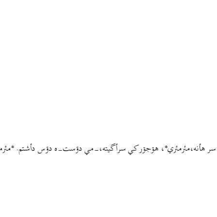
سر هأنه،مئرمئري*، هۊجۊر کي سرأگيته،-مي دۊست-ه دۊس دأشتم. *مئرمئري: