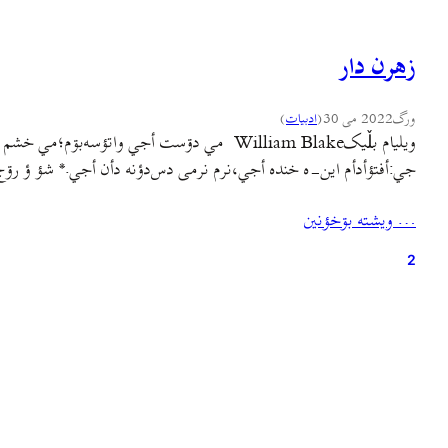
زهرن دار
ورگ
2022 می 30
(
ادبيات
)
ويليام بلٚيکWilliam Blake ‌ مي دۊست أجي
جي:أفتؤأدأم اين-ه خنده أجي،نرم نرمی دس‌دؤنه‌ دأن أجي.* شؤ ؤ ر
… ويشته بۊخؤنين
2