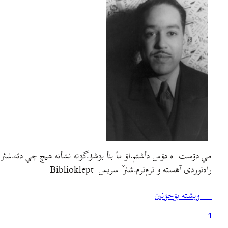
مي دۊست-ه دۊس دأشتم.اۊ مأ بنأ بۊشؤ.گۊته نشأنه هيچ چي دئه.شئر 
راه‌نوردی آهسته و نرم‌نرم.شئر ٚ سربس: Biblioklept
… ويشته بۊخؤنين
1