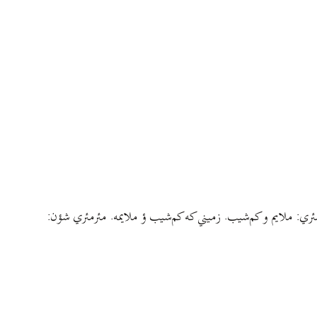
 ملایم و کم‌شيب. زميني که کم‌شيب ؤ ملايمه. مئرمئري شؤن: