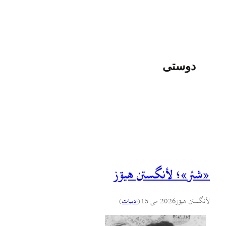
دوستی
«شئر»؛ لأنگستن هيۊز
لأنگستن هيۊز
2026 می 15
(
ادبيات
)