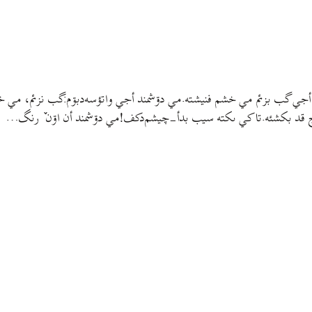
 واتؤسه‌بۊم؛مي خشم أجي گب بزئم مي خشم فنيشته.مي دۊشمند أجي واتؤسه‌دبۊم:گب 
ۊج قد بکشئه.تا کي ىکته سيب بدأ-چيشم‌دکف!مي دۊشمند أن اۊن ٚ رنگ…