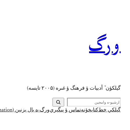
رفتن
به
محتوا
ورگ
گيلکؤن ٚ أدبیات ؤ فرهنگ ؤ غىره (۲۰۰۵ تايسه)
ج
س
گيلکي خط
کتابخؤنه
تماس ؤ پىگيري
ورگ-ه بال بزنين (Support and Donation)
ت
ج
و