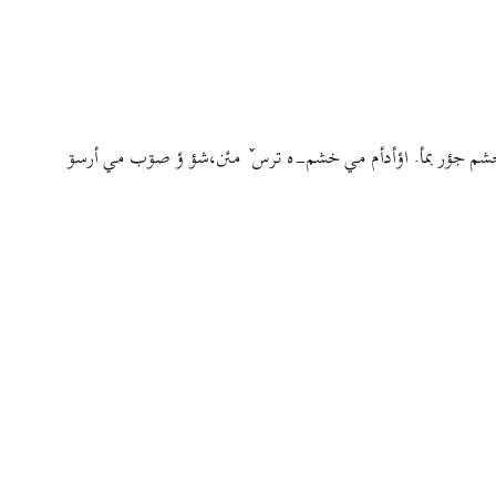
نزئم، مي خشم جؤر بمأ. اؤأدأم مي خشم-ه ترس ٚ مئن،شؤ ؤ صۊب مي أرسۊ