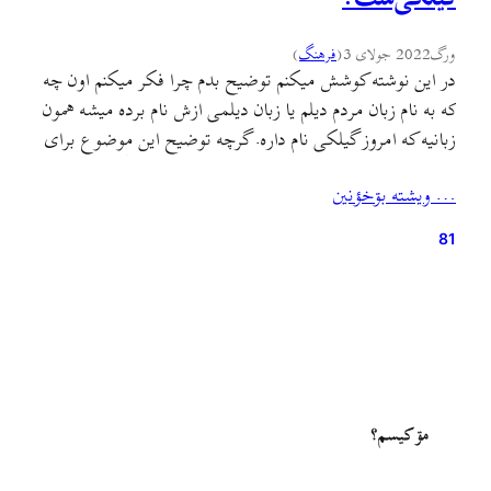
ورگ
2022 جولای 3
(
فرهنگ
)
در این نوشته کوشش میکنم توضیح بدم چرا فکر میکنم اون چه
که به نام زبان مردم دیلم یا زبان دیلمی ازش نام برده میشه همون
زبانیه که امروز گیلکی نام داره. گرچه توضیح این موضوع برای
کسی که با زبان گیلکی و گويشهای مختلفش در جلگه و
… ويشته بۊخؤنين
کوهستان و درون و بیرون استان گیلان…
81
مۊ کيسم؟