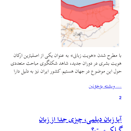
با مطرح شدن «هویت زبانی» به عنوان یکی از اصلیترین ارکان
هویت بشری در دوران جدید، شاهد شکلگیری مباحث متعددی
حول این موضوع در جهان هستیم. کشور ایران نیز به دلیل دارا
بودن اقوام و زبانهای مختلف، با این مباحث غریبه نیست. یکی از
… ويشته بۊخؤنين
حوزه‌های فرهنگی کشور ایران، سواحل جنوبی دریای کاسپی و
کوهستان البرز…
2
آیا زبان دیلمی، چیزی جدا از زبان
گیلکی‌ست؟