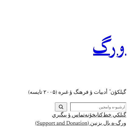
رفتن
به
محتوا
ورگ
گيلکؤن ٚ أدبیات ؤ فرهنگ ؤ غىره (۲۰۰۵ تايسه)
ج
س
گيلکي خط
کتابخؤنه
تماس ؤ پىگيري
ت
ورگ-ه بال بزنين (Support and Donation)
ج
و