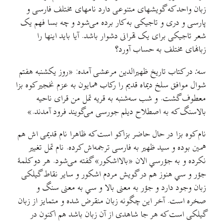
زبان واحد که گویشهای متنوعی دارد نامهای مختلف فارسی و
پارسی و دری و تاجیکی به کار برده می‌شود و چه بسا فهم یک
شعر تاجیکی برای یک تهرانی دشوار باشد. آیا باید اینها را
زبانهای مختلف به حساب آورد؟
سه:
در کتاب تاریخ ظهیرالدین مرعشی آمده: «روز یکشنبه هفتم
شوال موافق سلخ دیماه قدیم را رکاب همایون به عزم نخجير کوه بزا
معطوف گشت. و شب سه‌شنبه به قريه تمل من قرای ناحیه
بالاسنگ که به اصطلاح دیلم جورسی می‌گویند فرود آمدند.»
نام کوه بزا در حال حاضر بزاکو است که ظاهرا نام قدیمی اش هم
همین بوده و سید ظهير به فارسی ترجمه‌اش کرده. نام تمل تغيير
نکرده و به جؤرسي الان «بالااشکور»‌ گفته می‌شود. هر دو کلمهٔ
جؤر و سي هنوز هم در گويش مردم اشکور و ساير نقاط گیلکی
زبان وجود دارد و جؤر به معنی بالا و سي به معنی سنگ و
صخره است. آخر این چگونه زبان منقرض شده و متمايز از زبان
گیلکی است که هر جا شاهدی از آن زبان باشد هم اکنون در