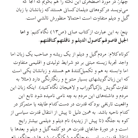
چهار:
در مورد اصطخری این نکته را هم بگویم که آنجا که
می‌نویسد در کوه‌های دیلمان کسانی هستند که زبانشان با زبان
گیل و دیلم متفاوت است احتمالا منظورش تالشي است.
پنج:
به اين عبارت از کتاب صابی (ص۱۳) نگاه کنیم:
و اما
الجيل فاصولهم کاصول الديلم و ناقلتهم کناقلتهم.
کوتاه کلام: مردم گيل و ديلم از یک ريشه و صاحب يک زبان اما
واجد تجربهٔ زيسته مبتنی بر دو شرایط تولیدی و اقلیمی متفاوت
اما وابسته به هم و تکمیل‌کنندهٔ هم هستند و زبانشان یکی است
که این زبان گويشهای بسیار متنوع و رنگارنگی دارد (مثلا به
تفاوت گویش بازکیاگوراب و لاهیجان نگاه کنید). اینکه زبان این
مردم و داشته‌های این مردم به چه نامی نامیده شود تابع اين
واقعيت تاريخی بود که قدرت در دست کدام طايفه یا متمرکز در
کدام ناحیه باشد. به همین دلیل تا پيش از انتقال قدرت سياسی از
کوه به جلگه (تا پیش از زیدیه) نام دیلم و دیلمی بيشتر رايج
است و در دورهٔ جابجایی قدرت هر دو کلمه گيل و ديلم و بعدها با
انتقال قدرت سياسی به جلگه و شکلگیری شهرها در جلگه، نام