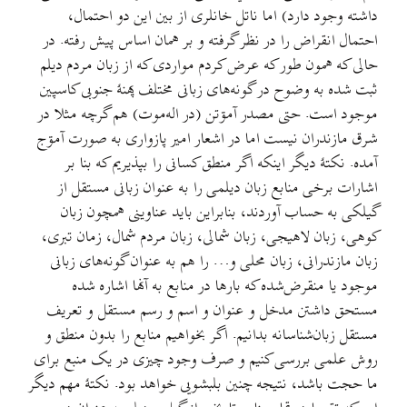
داشته وجود دارد) اما ناتل خانلری از بین این دو احتمال،
احتمال انقراض را در نظر گرفته و بر همان اساس پیش رفته. در
حالی که همون طور که عرض کردم مواردی که از زبان مردم دیلم
ثبت شده به وضوح در گونه‌های زبانی مختلف پهنهٔ جنوبی کاسپین
موجود است. حتی مصدر آمۊتن (در اله‌موت) هم گرچه مثلا در
شرق مازندران نیست اما در اشعار امیر پازواری به صورت آمۊج
آمده. نکتهٔ دیگر اینکه اگر منطق کسانی را بپذیریم که بنا بر
اشارات برخی منابع زبان دیلمی را به عنوان زبانی مستقل از
گیلکی به حساب آوردند، بنابراین باید عناوینی همچون زبان
کوهی، زبان لاهیجی، زبان شمالی، زبان مردم شمال، زمان تبری،
زبان مازندرانی، زبان محلی و… را هم به عنوان گونه‌های زبانی
موجود یا منقرض‌شده که بارها در منابع به آنها اشاره شده
مستحق داشتن مدخل و عنوان و اسم و رسم مستقل و تعريف
مستقل زبان‌شناسانه بدانیم. اگر بخواهیم منابع را بدون منطق و
روش علمی بررسی کنیم و صرف وجود چیزی در یک منبع برای
ما حجت باشد، نتیجه چنین بلبشویی خواهد بود. نکتهٔ مهم دیگر