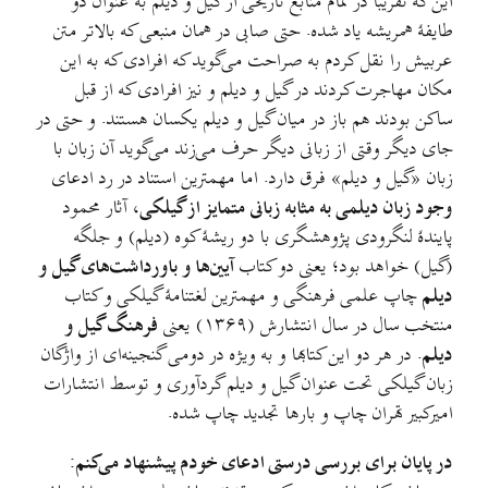
این که تقريبا در تمام منابع تاریخی از گیل و دیلم به عنوان دو
طايفهٔ همریشه یاد شده. حتی صابی در همان منبعی که بالاتر متن
عربيش را نقل کردم به صراحت می‌گوید که افرادی که به این
مکان مهاجرت کردند در گیل و دیلم و نیز افرادی که از قبل
ساکن بودند هم باز در میان گیل و دیلم یکسان هستند. و حتی در
جای دیگر وقتی از زبانی دیگر حرف می‌زند می‌گوید آن زبان با
زبان «گیل و دیلم» فرق دارد. اما مهمترین استناد در رد ادعای
وجود زبان دیلمی به مثابه زبانی متمایز از گیلکی
، آثار محمود
پایندهٔ لنگرودی پژوهشگری با دو ریشهٔ کوه (دیلم) و جلگه
(گیل) خواهد بود؛ یعنی دو کتاب
آیین‌ها و باورداشت‌های گیل و
دیلم
چاپ علمی فرهنگی و مهمترین لغتنامهٔ گیلکی و کتاب
منتخب سال در سال انتشارش (۱۳۶۹) یعنی
فرهنگ گیل و
دیلم
. در هر دو این کتابها و به ویژه در دومی گنجینه‌ای از واژگان
زبان گیلکی تحت عنوان گیل و دیلم گردآوری و توسط انتشارات
امیرکبیر تهران چاپ و بارها تجدید چاپ شده.
در پایان برای بررسی درستی ادعای خودم پیشنهاد می‌کنم: