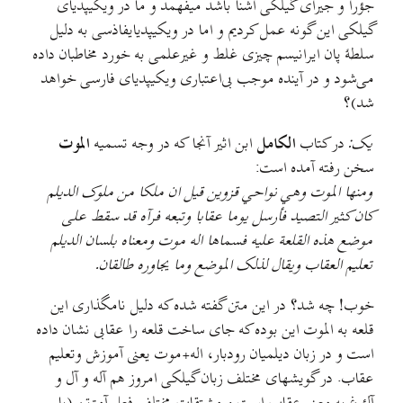
جؤرا و جیرای گیلکی آشنا باشد میفهمد و ما در ویکیپدیای
گیلکی این گونه عمل کردیم و اما در ویکیپدیایفاذسی به دلیل
سلطهٔ پان ایرانیسم چیزی غلط و غیرعلمی به خورد مخاطبان داده
می‌شود و در آینده موجب بی‌اعتباری ویکیپدیای فارسی خواهد
شد)؟
یک:
در کتاب
الکامل
ابن اثیر آنجا که در وجه تسمیه
الموت
سخن رفته آمده است:
ومنها الموت وهي نواحي قزوين قيل ان ملکا من ملوک الدیلم
کان کثير التصید فأرسل يوما عقابا وتبعه فرآه قد سقط علی
موضع هذه القلعة عليه فسماها اله موت ومعناه بلسان الديلم
تعليم العقاب ويقال لذلک الموضع وما يجاوره طالقان.
خوب! چه شد؟ در این متن گفته شده که دلیل نامگذاری این
قلعه به الموت اين بوده که جای ساخت قلعه را عقابی نشان داده
است و در زبان دیلمیان رودبار، اله+موت یعنی آموزش وتعلیم
عقاب. در گويشهای مختلف زبان گیلکی امروز هم آله و آل و