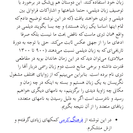
زبان خود استفاده کنند. این دوستان هم بی‌شک در برخورد با
توصیف زبان دیلمی، حتما شباهتها و اشتراکات فراوانی بین
دیلمی و تبری خواهند یافت (که در این نوشته توضيح دادم که
تمام اینها اساسا یک زبان هستند) و چه بسا بگویند دیلمی در
واقع همان تبری ماست که ناقض بحث ما نیست بلکه صرفا
ادعای ما را از جهتی عکس ثابت می‌کند. حتی با توجه به دورهٔ
تاریخی‌ای که به زبان دیلمی نسبت می‌دهند (۹۰۰ تا ۱۳۰۰
میلادی) می‌توان دید که در این زمان خاندان بویه در مقاطعی
قدرت داشته و برخی منابع دست دوم زبان رسمی دربار آنها را
تبری نام برده است. بنابراین می‌بینیم که از زوایای مختلف مشغول
نگریستن به یک زبان هستیم و بسته به اینکه در چه زمان و
مکانی چه زاویهٔ دیدی را برگزینیم، به نامهای دیگری خواهیم
رسید و نادرست است اگر به دلیل رسیدن به نامهای متعدد،
زبانهای متعدد را از آن نتیجه بگیریم.
در این نوشته از
فرهنگ کرمی
کمکهای زیادی گرفته‌م و
ازش متشکرم.