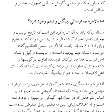
که منظور حکیم از دیلمی، گویش مناطقی همچون سختسر و
تنکابن است.
اما بالاخره چه ارتباطي بين گيل و ديلم وجود دارد؟
مساله‌اي که بايد به آن اشاره کرد اين است که تاریخ نویسان و
جغرافی دانان اعصار گذشته الزاما زبان‌شناس نبودند که به علوم
زبانی قرن ۲۱ مسلط باشند لذا اگر در احسن التقاسيم گفته
می‌شود «لسان دیلم پیچیده است» و نويسنده از گيل و لسان
اهل تبرستان جدا ياد می‌کند، نويسنده تفاوت در گويشها را
شنيده و از آن تفاوت زبانی برداشت کرده است. کما اینکه لسان
اهل لاهیجان و آستانه هم از یکدیگر تفاوت دارند.
لذا از شواهد ديگری مانند شعر گفتن شاعر تبری‌سرا در دربار شاه
دیلمی می‌توان دريافت که اختلاف گویشی مانند امروز (و بر
اساس شواهدی که در متون کهن گیلکی می‌بینیم) وجود داشته
است و نه اختلاف زبانی. پس نه دیلمی زبانی منقرض شده است
و نه زبانی جدا از گیلی و در حال حاضر هم اهالی و گویشوران