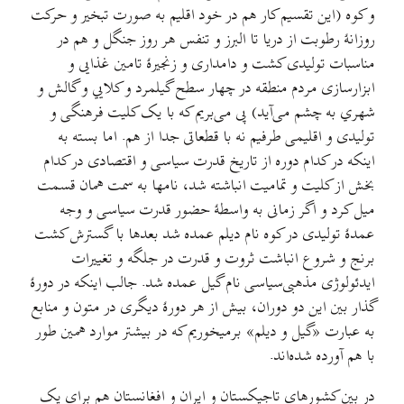
و کوه (این تقسیم کار هم در خود اقلیم به صورت تبخیر و حرکت
روزانهٔ رطوبت از دریا تا البرز و تنفس هر روز جنگل و هم در
مناسبات تولیدی کشت و دامداری و زنجیرهٔ تامین غذایی و
ابزارسازی مردم منطقه در چهار سطح گیلمرد و کلایي و گالش و
شهري به چشم می‌آيد) پی می‌بریم که با یک کلیت فرهنگی و
تولیدی و اقلیمی طرفیم نه با قطعاتی جدا از هم. اما بسته به
اینکه در کدام دوره از تاریخ قدرت سیاسی و اقتصادی در کدام
بخش از کلیت و تمامیت انباشته شد، نامها به سمت همان قسمت
میل کرد و اگر زمانی به واسطهٔ حضور قدرت سیاسی و وجه
عمدهٔ تولیدی در کوه نام دیلم عمده شد بعدها با گسترش کشت
برنج و شروع انباشت ثروت و قدرت در جلگه و تغییرات
ایدئولوژی مذهبی‌سیاسی نام گیل عمده شد. جالب اینکه در دورهٔ
گذار بین این دو دوران، بيش از هر دورهٔ دیگری در متون و منابع
به عبارت «گیل و دیلم» برمیخوریم که در بيشتر موارد همین طور
با هم آورده شده‌اند.
در بین کشورهای تاجیکستان و ایران و افغانستان هم برای یک