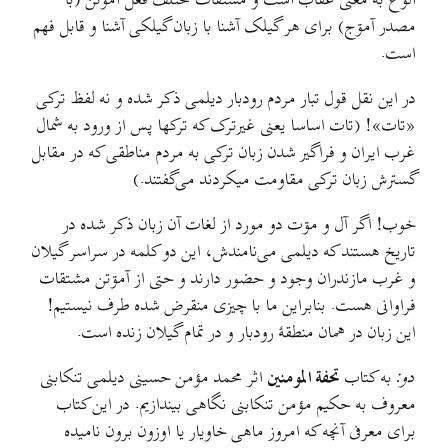
آلؤغ به معنی عقاب است و مشتقات مختلف فعل آمۊتن (با
مصدر آمۊج) برای هر گیلک آشنا با زبان گیلکی آشنا و قابل فهم
است.
در این نقل قول تبار مردم رودبار دیلمی ذکر شده و نه لفظ ترکی
«تات»! (تات اساسا یعنی غیرترک که ترکها پس از ورود به شمال
غرب ایران و فراگیر شدن زبان ترکی به مردم مناطقی که در مقابل
گسترش زبان ترکی مقاومت میکردند می‌گفتند.)
خوب! اگر آل و مۊت دو مورد از لغات آن زبان ذکر شده در
تاريخ هستند که دیلمی می‌نامندش، این دو کلمه در سراسر گیلان
و غرب مازندران وجود و حضور دارند و حتی از آمۊتن مشتقات
فراوانی هست. بنابراین ما با چیزی منقرض شده طرف نيستيم!
این زبان در همان منطقهٔ رودبار و در تمام گیلان زنده است.
دو:
به کتاب
تحفة المومنين
اثر محمد مؤمن حسینی دیلمی تنکابنی
معروف به حکیم مؤمن تنکابنی نگاهی بیندازیم. در این کتاب
برای معرفی آنچه که امروز ماهی خاویار یا اوزون برون نامیده