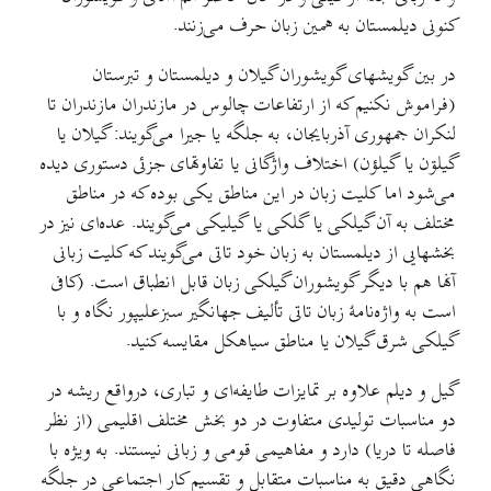
کنونی دیلمستان به همین زبان حرف می‌زنند.
در بين گويشهای گويشوران گیلان و ديلمستان و تبرستان
(فراموش نکنیم که از ارتفاعات چالوس در مازندران مازندران تا
لنکران جمهوری آذربایجان، به جلگه یا جيرا می‌گویند: گیلان یا
گیلۊن یا گيلؤن) اختلاف واژگانی یا تفاوتهای جزئی دستوری دیده
می‌شود اما کليت زبان در اين مناطق یکی بوده که در مناطق
مختلف به آن گیلکی یا گلکی یا گیلیکی می‌گویند. عده‌ای نیز در
بخشهایی از دیلمستان به زبان خود تاتی می‌گویند که کليت زبانی
آنها هم با دیگر گویشوران گیلکی زبان قابل انطباق است. (کافی
است به واژه‌نامهٔ زبان تاتی تألیف جهانگیر سبزعلیپور نگاه و با
گیلکی شرق گیلان یا مناطق سیاهکل مقایسه کنید.
گيل و ديلم علاوه بر تمایزات طايفه‌ای و تباری، درواقع ريشه در
دو مناسبات توليدی متفاوت در دو بخش مختلف اقلیمی (از نظر
فاصله تا دریا) دارد و مفاهیمی قومی و زبانی نیستند. به ویژه با
نگاهی دقیق به مناسبات متقابل و تقسیم کار اجتماعی در جلگه