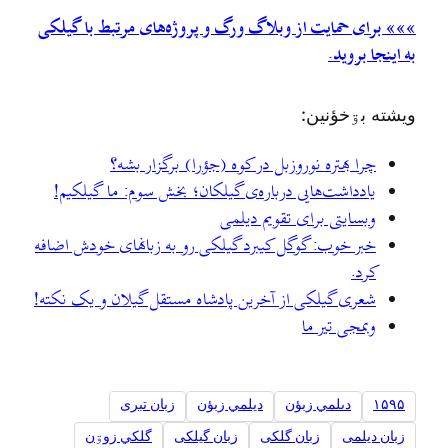
»»» برای حمایت از وبلاگ ورگ و پروژه‌های مرتبط با گیلکی
به اینجا بروید.
ويشته بۊخؤنين:
چرا بهتره نوروزبل در کوه (جؤرا) برگزار بشه؟
یادداشت‌هایی درباره‌ی گیلکان؛ بخش سوم: ما گیلکیم!
وبسایتی برای تقویم دیلمی
خبر خوب: گوگل کیبرد گیلکی رو به زبانهای خودش اضافه
کرد.
شعری گیلکی از آخرین پادشاه مستقل گیلان و یک نکته!
وبمجی تیر ما
۱۵۹۵
دىلمي زبؤن
ديلمي زبؤن
زبان تبری
زبان دیلمی
زبان گلکی
زبان گیلکی
گلکي زوۊن