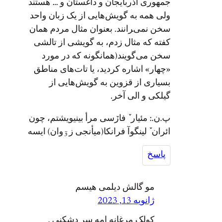
جمهوری آذربایجان و داغستان و … هستند
ولی همه به گویش‌هایی از یک زبان واحد
سخن نمی‌‍رانند. بعنوان مثال مردم همان
کفته که مثال زدم، به گویشی از تالشی
سخن می‌گویند(همانگونه که در مورد
«چهار» اشاره کردید، یا تات‌های مناطق
بسیاری از قزوین به گویش‌هایی از
گیلکی و الی آخر.
پ.ن.: مئیار ٚ فارٚسی مرأ بینیویشتم، چون
ائران ٚ لینگوآ فرانکا(میأنجی زۊوان) ایسه
پاسخ
مو گالش دیلمی هیسم
ژانویه 13, 2023
کولک مرغانه امه سر دشکنی .