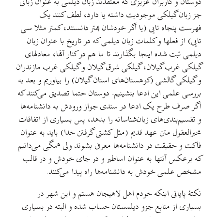
دوستان و کاربران عزیزی که معتقدند زبان دیلمی به عنوان زبانی
جز زبان گیلکی موجودیت داشته یا دارد، لطف کنند یک
فهرست پنجاه تایی (یا اگر خودشان بهتر دانستند، کمتر مثلا سی
تایی) از فعلها و کلمات زبان دیلمی که در تاریخ با عنوان زبان
دیلمی ثبت شده اینجا بگذارند تا ما هم در کنار آنها، معادلهای
گیلکی غرب گیلان، گیلکی شرق گیلان و گیلکی غرب مازندران
و گیلکی گالشی (کوهستان‌های استان گیلان) را بیاوریم و بعد به
بررسی علمی این ادعا بنشینیم. دوستان حتما تصدیق می‌کنند که
اگر صرف طرح یک ادعا در سندی جواز ورودش به دانشنامه‌ها
و تقسیم‌بندی‌های زبان‌شناسانه را بدهد، پس بسیاری از اتفاقات
محیرالعقول متن عهد قدیم (مثل کشتی گرفتن خدا)‌ باید به عنوان
فاکت و حقیقت در دانشنامه‌ها معرفی بشوند ولی همگی می‌دانیم
که برعکس آننها به عنوان اساطیر و در جای خودش و در قالب
مشخص علمی خودش به دانشنامه‌ها راه پیدا می‌کنند.
نکتهٔ پایانی اینکه خودم اهل لاهیجان هستم و این شهر در
بسیاری از منابع جزو دیلمستان حساب شده و البته در بسیاری