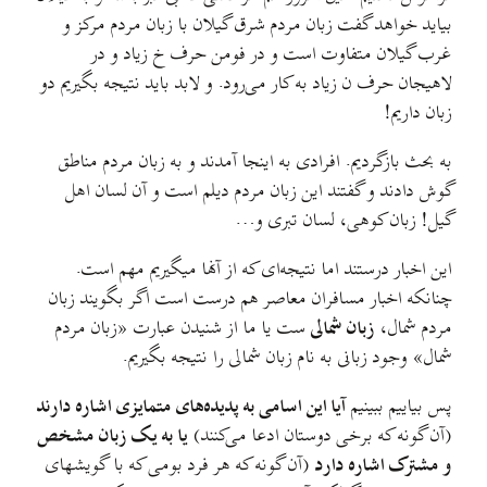
بیاید خواهد گفت زبان مردم شرق گیلان با زبان مردم مرکز و
غرب گیلان متفاوت است و در فومن حرف خ زياد و در
لاهیجان حرف ن زياد به کار می‌رود. و لابد باید نتیجه بگیریم دو
زبان داريم!
به بحث بازگردیم. افرادی به اینجا آمدند و به زبان مردم مناطق
گوش دادند و گفتند این زبان مردم دیلم است و آن لسان اهل
گیل! زبان کوهی، لسان تبری و…
این اخبار درستند اما نتیجه‌ای که از آنها میگیریم مهم است.
چنانکه اخبار مسافران معاصر هم درست است اگر بگویند زبان
مردم شمال،
زبان شمالی
ست یا ما از شنیدن عبارت «زبان مردم
شمال» وجود زبانی به نام زبان شمالی را نتيجه بگیریم.
پس بياییم ببینیم
آیا این اسامی به پدیده‌های متمایزی اشاره دارند
(آن گونه که برخی دوستان ادعا می‌کنند)
یا به یک زبان مشخص
و مشترک اشاره دارد
(آن گونه که هر فرد بومی که با گویشهای