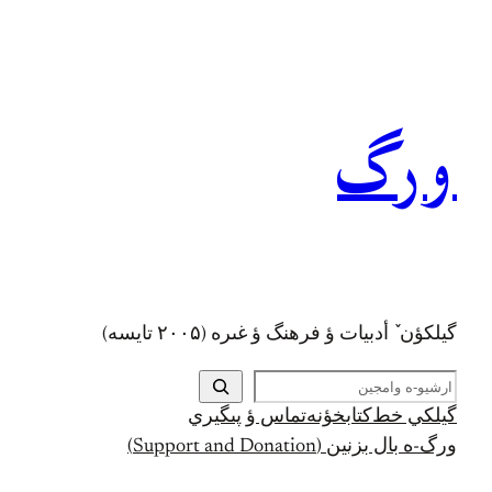
رفتن
به
محتوا
ورگ
گيلکؤن ٚ أدبیات ؤ فرهنگ ؤ غىره (۲۰۰۵ تايسه)
ج
س
گيلکي خط
کتابخؤنه
تماس ؤ پىگيري
ت
ورگ-ه بال بزنين (Support and Donation)
ج
و