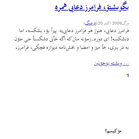
بگوبشتؤ، فرامرز دعایی همره
ورگ
2009 اکتبر 20
(
فرهنگ
)
فرامرز دعایی، هنوز هو فرامرز دعایی‌یه. پیرأ بؤ، بشکسه، اما
دنشکسه! ای دوره-زمؤنه مئن که اگه خأنی دشکسنأ جی جؤن
به در ببری، خأ میز و امضا و بخش‌نامه دیواره فچکی، فرامرز،
خو خانواده و خو دوس‌دارؤنˇ باله دچکسه. بی‌کاری، فقر،
… ويشته بۊخؤنين
اعتیاد، هیتته نتؤنسن ای خانندهٰ جیر بأرن. چون هنوزم کی هنوزه
اینˇ صدا مردومˇ…
1
مۊ کيسم؟