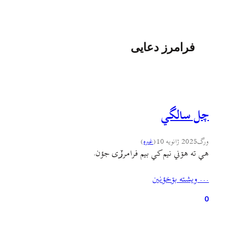
فرامرز دعایی
چل سالگي
ورگ
2025 ژانویه 10
(
غىره
)
هي ته هۊني نيم کي بيم فرامرزٚی جؤن.
… ويشته بۊخؤنين
0