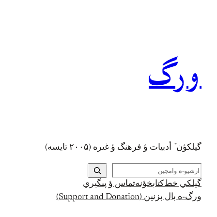
رفتن
به
محتوا
ورگ
گيلکؤن ٚ أدبیات ؤ فرهنگ ؤ غىره (۲۰۰۵ تايسه)
ج
س
گيلکي خط
کتابخؤنه
تماس ؤ پىگيري
ت
ورگ-ه بال بزنين (Support and Donation)
ج
و