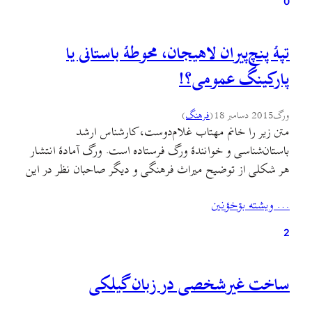
0
تپهٔ پنچ‌پیران لاهیجان، محوطهٔ باستانی یا
پارکینگ عمومی؟!
ورگ
2015 دسامبر 18
(
فرهنگ
)
متن زیر را خانم مهتاب غلام‌دوست، کارشناس ارشد
باستان‌شناسی و خوانندهٔ ورگ فرستاده است. ورگ آمادهٔ انتشار
هر شکلی از توضیح میراث فرهنگی و دیگر صاحبان نظر در این
مورد است. یادم می‌آید اوّلین بار پاییز سه سال پیش بود که در
… ويشته بۊخؤنين
جریان انجام پروژه‌ٔ درسی‌ام، از تپهٔ پنج‌پیران بازدید و عکس‌برداری
کردم.…
2
ساخت غیرشخصی در زبان گیلکی