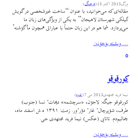
ورگ
2015 اکتبر 15
(
فرهنگ
)
مقاله‌ای که می‌خوانید، با عنوان “ساخت غیرشخصی در گویش
گیلکی شهرستان لاهیجان” به یکی از ویژگی‌های زبان ما
می‌پردازد. شما هم در این زبان حتماً با عباراتی همچون مأ گۊشنه’
یا تره گرمه برخورد کرده‌اید. این مقاله به واکاوی این شکل از
… ويشته بۊخؤنين
جمله‌ها می‌پردازد. مقاله را از این‌جا دریافت کنید و بخوانید.
0
کورقوقو
نیما فرید مجتهدی
2013 می 7
(
غىره
)
کورقوقو جیگه: لاجؤن، «سرچشمه» دیهاتˇ نسا (جنوب)
طرف، شؤپرچالˇ غارˇ دؤرˇور. زمت: ۱۳۹۱ ه.ش اسفند ماه،
چمالیم‌دم. تاتایی (عکس) نیما فرید مجتهدی جی.
… ويشته بۊخؤنين