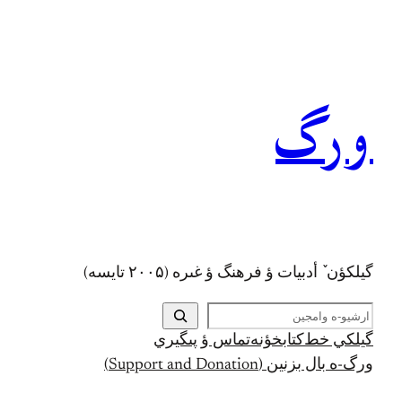
رفتن
به
محتوا
ورگ
گيلکؤن ٚ أدبیات ؤ فرهنگ ؤ غىره (۲۰۰۵ تايسه)
ج
س
گيلکي خط
کتابخؤنه
تماس ؤ پىگيري
ت
ورگ-ه بال بزنين (Support and Donation)
ج
و