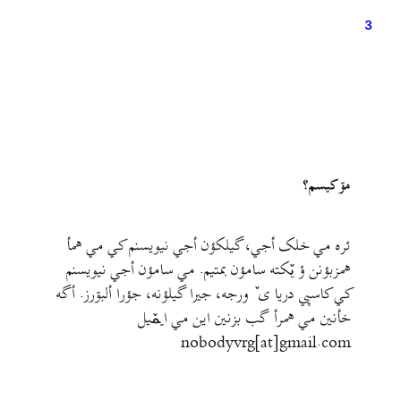
3
مۊ کيسم؟
ئره مي خلک أجي، گيلکؤن أجي نيويسنم کي مي همأ
همزبؤنن ؤ يٚکته سامؤن بمتيم. مي سامؤن أجي نيويسنم
کي کاسپي دريا ی ٚ ورجه، جيرا گيلؤنه، جؤرا ألبۊرز. أگه
خأنين مي همرأ گب بزنين اين مي ايمٚیل‌ ‌
nobodyvrg[at]gmail.com