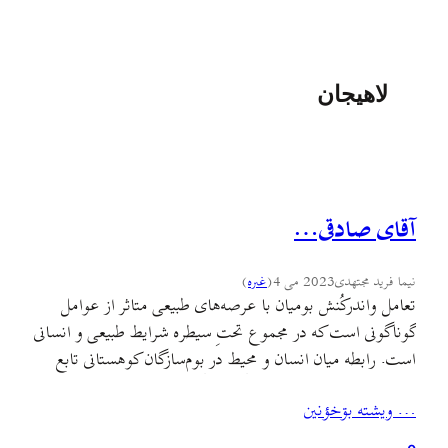
لاهیجان
آقای صادقی…
نیما فرید مجتهدی
2023 می 4
(
غىره
)
تعامل و‌اندرکُنش بومیان با عرصه‌های طبیعی متاثر از عوامل
گوناگونی است که در مجموع تحتِ سیطره شرایط طبیعی و انسانی
است. رابطه میان انسان و محیط در بوم‌سازگان کوهستانی تابع
همان قواعدی است که در دیگر جایگاه‌های جغرافیای می‌توان
… ويشته بۊخؤنين
یافت. تنها یکی‌از تفاوت‌های عمده آن‌ها شرایط خاص
بوم‌سازگان کوهستانی با ویژگی‌های چون پیچیدگی و شکنندگی…