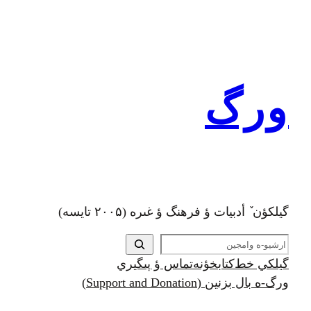
رفتن
به
محتوا
ورگ
گيلکؤن ٚ أدبیات ؤ فرهنگ ؤ غىره (۲۰۰۵ تايسه)
ج
س
گيلکي خط
کتابخؤنه
تماس ؤ پىگيري
ت
ورگ-ه بال بزنين (Support and Donation)
ج
و