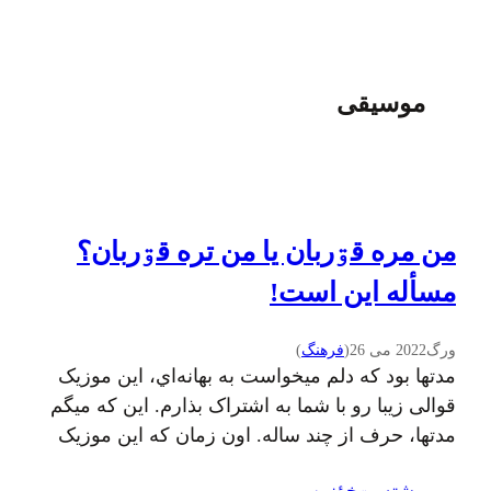
موسیقی
من مره قۊربان یا من تره قۊربان؟
مسأله این است!
ورگ
2022 می 26
(
فرهنگ
)
مدتها بود که دلم میخواست به بهانه‌اي، این موزیک
قوالی زیبا رو با شما به اشتراک بذارم. این که میگم
مدتها، حرف از چند ساله. اون زمان که این موزیک
رو شنیده بودم و دلم میخواست اینجا منتشر کنم هنوز