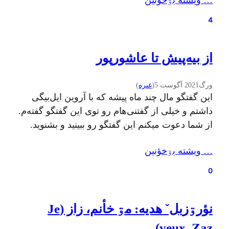
… ويشته بۊخؤنين
سالهای سیاه کرونا و این قرن پر از رنج و ستم و
عصیان آغاز نشده…
4
از بیه‌پیش تا عاشورپور
ورگ
2021 آگوست 5
(
غىره
)
این گفتگو مال چند ماه پیشه که با آروین ایل‌بیگی
داشتم و خیلی از گفتنی‌هام رو توی این گفتگو گفته‌م.
از شما دعوت میکنم این گفتگو رو ببینید و بشنوید.
ضمنا اون مایع ظرفشویی پشت سر هم توی فجازی
… ويشته بۊخؤنين
داستان شد. ? فقط در این حد بگم که استیکرم در
اومده. این هم از شانس…
0
نؤرۊزبلˇ هديه: مۊ خأنم، زاز (Je
veux, Zaz)