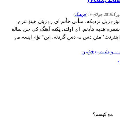
ورگ
2016 جولای 29
(
فرهنگ
)
نؤرۊزبل نزديکه، منأني خأنم اي رۊزؤن هيتؤ تترج
شمره هديه هأدئم. اي اولئه. يکته آهنگ کي چن ساله
اينترنتˇ مئن دس به دس گردنه. اينˇ نؤم ايسه مۊ
خأنم (Je veux) ؤ اينˇ خاننده زاز (Zaz). اي دفأره ولي
… ويشته بۊخؤنين
گيلکي جيرنيويسˇ همرأ تينين اينه بينين ؤ بشتؤيين ؤ
کئف بکۊنين. هم تينين اي کليپˇ فايله…
1
مۊ کيسم؟