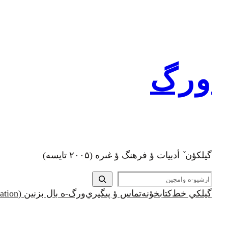
رفتن
به
محتوا
ورگ
گيلکؤن ٚ أدبیات ؤ فرهنگ ؤ غىره (۲۰۰۵ تايسه)
ج
س
گيلکي خط
کتابخؤنه
تماس ؤ پىگيري
ورگ-ه بال بزنين (Support and Donation)
ت
ج
و