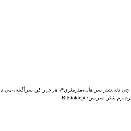
 چي دئه.شئر سر هأنه،مئرمئري*، هۊجۊر کي سرأگيته،-مي د
ئر ٚ سربس: Biblioklept