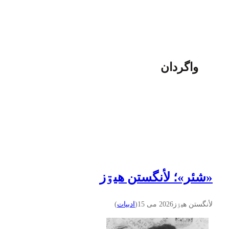
واگردان
«شئر»؛ لأنگستن هيۊز
لأنگستن هيۊز
2026 می 15
(
ادبيات
)