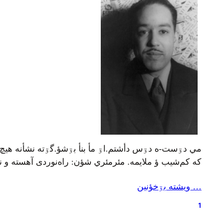
مي دۊست-ه دۊس دأشتم.اۊ مأ بنأ بۊشؤ.گۊته نشأنه هيچ
که کم‌شيب ؤ ملايمه. مئرمئري شؤن: راه‌نوردی آهسته و نرم‌نرم.ش
… ويشته بۊخؤنين
1