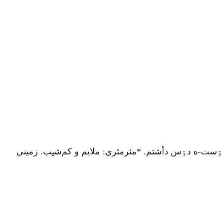
ۊست-ه دۊس دأشتم. *مئرمئري: ملایم و کم‌شيب. زميني