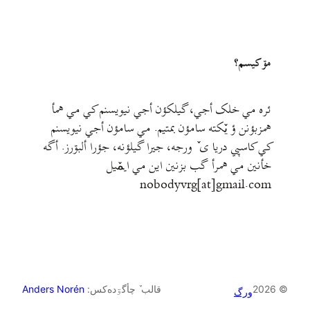
مۊ کيسم؟
ئره مي خلک أجي، گيلکؤن أجي نيويسنم کي مي همأ
همزبؤنن ؤ يٚکته سامؤن بمتيم. مي سامؤن أجي نيويسنم
کي کاسپي دريا ی ٚ ورجه، جيرا گيلؤنه، جؤرا ألبۊرز. أگه
خأنين مي همرأ گب بزنين اين مي ايمٚیل‌ ‌
nobodyvrg[at]gmail.com
© 2026
قالب ٚ چأگۊده‌کس:
Anders Norén
ورگ