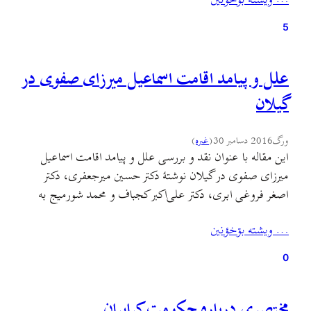
… ويشته بۊخؤنين
نسخهٔ خطی در آرشیو کتابخونهٔ مرکزی دانشگاه تهران موجوده.
5
علل و پیامد اقامت اسماعیل میرزای صفوی در
گیلان
ورگ
2016 دسامبر 30
(
غىره
)
این مقاله با عنوان نقد و بررسی علل و پیامد اقامت اسماعیل
میرزای صفوی در گیلان نوشتهٔ دکتر حسین میرجعفری، دکتر
اصغر فروغی ابری، دکتر علی‌اکبر کجباف و محمد شورمیج به
مقطعی حساس در تاریخ ایران و گیلان میپرازد. این مقاله را از
… ويشته بۊخؤنين
اینجا بگیرید و بخوانید.
0
مختصری درباره حکومت کیاییان