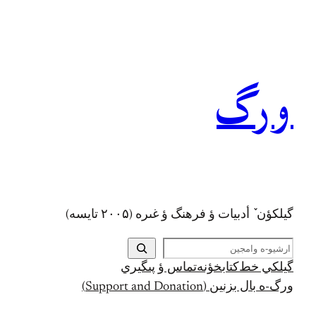
رفتن
به
محتوا
ورگ
گيلکؤن ٚ أدبیات ؤ فرهنگ ؤ غىره (۲۰۰۵ تايسه)
ج
س
گيلکي خط
کتابخؤنه
تماس ؤ پىگيري
ت
ورگ-ه بال بزنين (Support and Donation)
ج
و