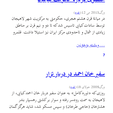
ورگ
2015 می 12
(
غىره
)
در میانهٔ قرن هشتم هجری، حکومتی به مرکزیت شهر لاهیجان
توسط سادات کیایی تاسیس شد که تا دو و نیم قرن بر مناطق
زیادی از شمال و تاحدودی مرکز ایران نیز استیلا داشت. قلمرو
این حکومت در کمترین حالت ناحیهٔ گیلان شرقی بیه‌پیش را از
… ويشته بۊخؤنين
کرانه‌های سپیدرود تا چالوس و مناطق کوهستانی طارم و الموت…
7
سفیر خان احمد در دربار تزار
ورگ
2009 جولای 18
(
غىره
)
روزی که «توره کامل» به عنوان سفیر دربار خان احمد کیایی، از
لاهیجان به سمت رودسر رفته و سوار بر کشتی رهسپار بندر
هشترخان (حاجی طرخان) و سپس مسکو شد، شاید هرگز گمان