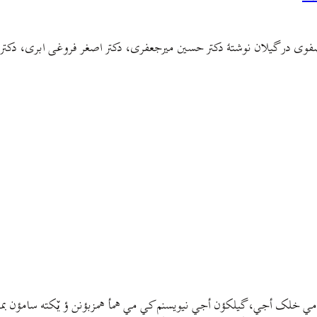
 صفوی در گیلان نوشتهٔ دکتر حسین میرجعفری، دکتر اصغر فروغی ابری، دکت
مي خلک أجي، گيلکؤن أجي نيويسنم کي مي همأ همزبؤنن ؤ يٚکته سامؤن بمتي