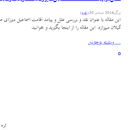
ورگ
2016 دسامبر 30
(
غىره
)
این مقاله با عنوان نقد و بررسی علل و پیامد اقامت اسماعیل میرزای
گیلان میپرازد. این مقاله را از اینجا بگیرید و بخوانید.
… ويشته بۊخؤنين
0
ئره 