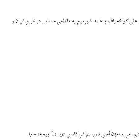
ر علی‌اکبر کجباف و محمد شورمیج به مقطعی حساس در تاریخ ایران و
م. مي سامؤن أجي نيويسنم کي کاسپي دريا ی ٚ ورجه، جيرا