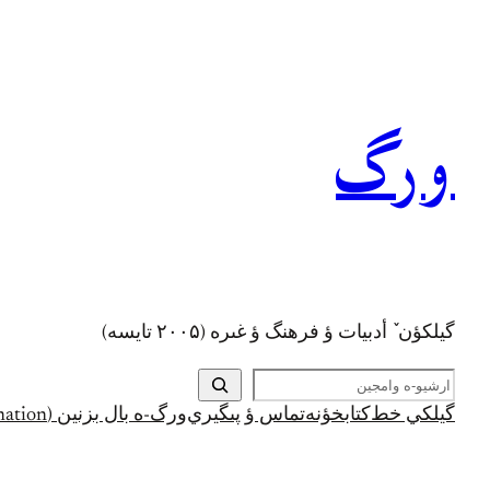
رفتن
به
محتوا
ورگ
گيلکؤن ٚ أدبیات ؤ فرهنگ ؤ غىره (۲۰۰۵ تايسه)
ج
س
گيلکي خط
کتابخؤنه
تماس ؤ پىگيري
ورگ-ه بال بزنين (Support and Donation)
ت
ج
و