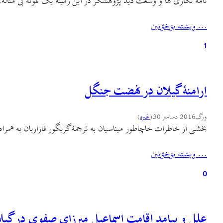
نامه نگاری ها و وسعت دید پژوهشگر در این زمینه یک نمونه بی مثا
… ويشته بۊخؤنين
1
ارامنهٔ گیلان در نهضت جنگل
ورگ
2016 دسامبر 30
(
غىره
)
بخشی از خاطرات خاچاطور میناسیان به ترجمهٔ گریگور قازاریان به همراه
… ويشته بۊخؤنين
0
علل و پیامد اقامت اسماعیل میرزای صفوی در گیل