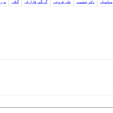
میناسیان
دکتر حشمت
علی فروحی
گریگور قازاریان
گیلان
مۊرد