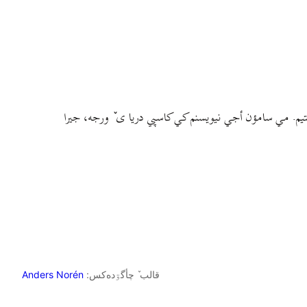
م. مي سامؤن أجي نيويسنم کي کاسپي دريا ی ٚ ورجه، جيرا
قالب ٚ چأگۊده‌کس:
Anders Norén