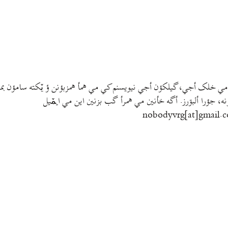
مي خلک أجي، گيلکؤن أجي نيويسنم کي مي همأ همزبؤنن ؤ يٚکته سامؤن بمتي
نه، جؤرا ألبۊرز. أگه خأنين مي همرأ گب بزنين اين مي ايمٚیل‌ ‌
nobodyvrg[at]gmail.