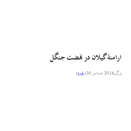
ارامنهٔ گیلان در نهضت جنگل
ورگ
2016 دسامبر 30
(
غىره
)