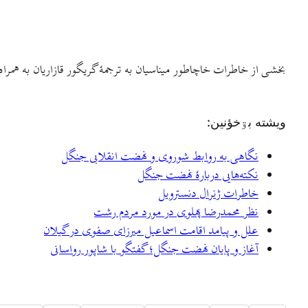
بخشی از خاطرات خاچاطور میناسیان به ترجمهٔ گریگور قازاریان به همر
ويشته بۊخؤنين:
نگاهی به روابط شوروی و نهضت انقلابی جنگل
نکته‌هایی دربارهٔ نهضت جنگل
خاطرات ژنرال دنسترویل
نظر محمدرضا پهلوی در مورد مردم رشت
علل و پیامد اقامت اسماعیل میرزای صفوی در گیلان
آغاز و پایان نهضت‌ جنگل؛ گفتگو با شاپور رواسانی