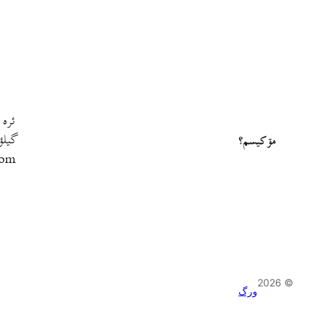
ئره 
گيلؤ
مۊ کيسم؟
com
© 2026
ورگ