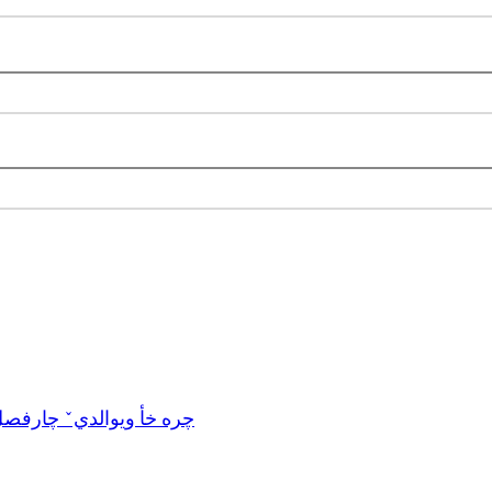
چره خأ ویوالديˇ چارفص