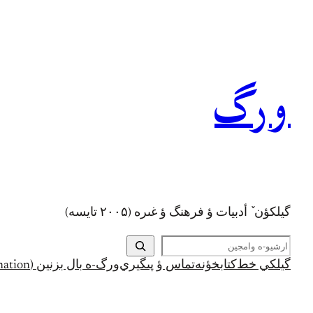
رفتن
به
محتوا
ورگ
گيلکؤن ٚ أدبیات ؤ فرهنگ ؤ غىره (۲۰۰۵ تايسه)
ج
س
گيلکي خط
کتابخؤنه
تماس ؤ پىگيري
ورگ-ه بال بزنين (Support and Donation)
ت
ج
و