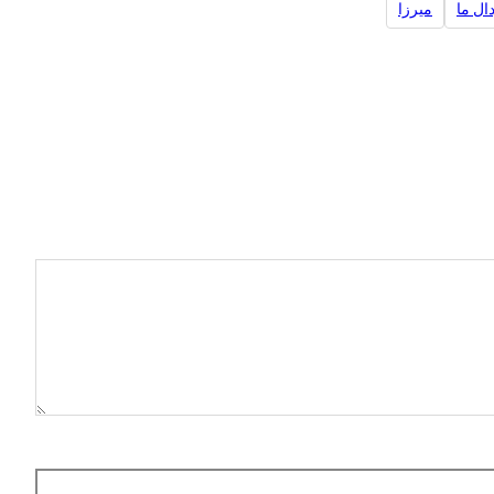
ال ما
میرزا