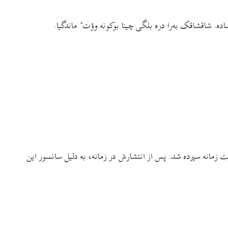
شاده. شاقشاقک به‌را دره بلگی چینا بوکونه وؤتˇ ماندگیا.
زمانه سپرده شد. پس از انتشارش در زمانه، به دلیل سانسور این