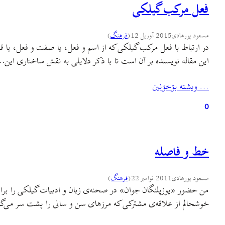
فعل مرکب گیلکی
مسعود پورهادی
2015 آوریل 12
(
فرهنگ
)
در ارتباط با فعل مرکب گیلکی که از اسم و فعل، یا صفت و فعل، یا 
این مقاله نویسنده بر آن است تا با ذکر دلایلی به نقش ساختاری این
… ويشته بۊخؤنين
0
خط و فاصله
مسعود پورهادی
2011 نوامبر 22
(
فرهنگ
)
من حضور «یوزپلنگان جوان» در صحنه‌ی زبان و ادبیات گیلکی را برای پر
خوشحالم از علاقه‌ی مشترکی که مرزهای سن و سالی را پشت سر می‌گذار