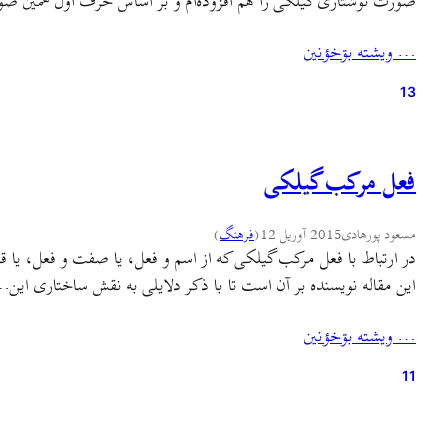
صورت نوشتاری گیلکی را هم افزوده‌ام و بر اساس حرف اول همین ص
… ويشته بۊخؤنين
13
فعل مرکب گیلکی
مسعود پورهادی
2015 آوریل 12
(
فرهنگ
)
در ارتباط با فعل مرکب گیلکی که از اسم و فعل، یا صفت و فعل، یا 
این مقاله نویسنده بر آن است تا با ذکر دلایلی به نقش ساختاری این
… ويشته بۊخؤنين
11