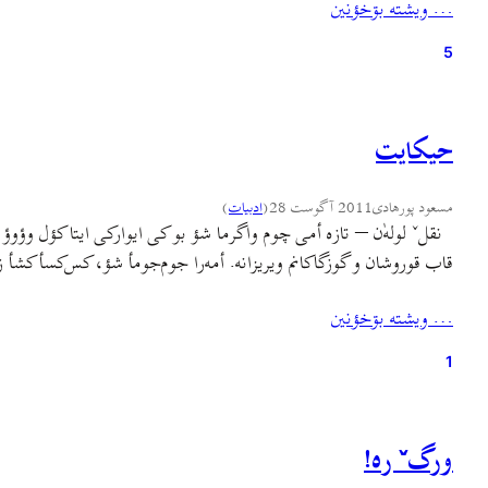
… ويشته بۊخؤنين
5
حیکایت
مسعود پورهادی
2011 آگوست 28
(
ادبيات
)
نقلˇ لوله‌ٰن – تازه أمی چوم واگرما شؤ بو کی ایوارکی ایتا کؤل وؤوؤ
قاب قوروشان و گوزگاکانم ویریزانه. أمه‌را جوم‌جومأ شؤ، کس‌کسأ کشأ ز
… ويشته بۊخؤنين
1
ورگˇ ره!