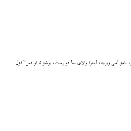
، بامؤ أمی ویرجا، أمه‌را والای بدأ دوارست، بوشؤ تا او دسˇ کؤل