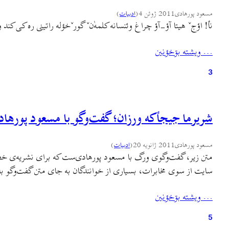
مسعود پورهادی
2011 ژوئن 4
(
ادبيات
)
نأ! اؤجˇ هیتا آؤ-آؤ چراغ وئنسانه کلمه‌ٰنˇ گورˇخؤله راتینی ره کی کند
… ويشته بۊخؤنين
3
شریرما جیجأکه ورزان؛ گفت‌وگو با مسعود پورها
مسعود پورهادی
2011 ژانویه 20
(
ادبيات
)
متن زیر، گفت‌وگوی ورگ با مسعود پورهادی‌ست که برای نشریه‌ی خط مه
سایت از سوی مخابرات، بسیاری از خوانندگان به جای متن گفت‌وگو با 
… ويشته بۊخؤنين
5