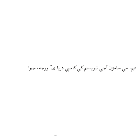
م. مي سامؤن أجي نيويسنم کي کاسپي دريا ی ٚ ورجه، جيرا