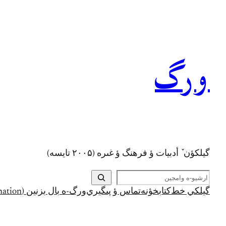
رفتن
به
محتوا
ورگ
گيلکؤن ٚ أدبیات ؤ فرهنگ ؤ غىره (۲۰۰۵ تايسه)
ج
س
گيلکي خط
کتابخؤنه
تماس ؤ پىگيري
ورگ-ه بال بزنين (Support and Donation)
ت
ج
و