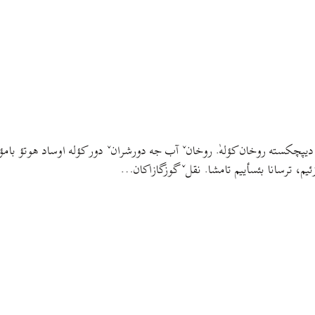
 دیپچکسته روخان کؤلهٰ. روخانˇ آب جه دورشرانˇ دور کؤله اوساد هوتؤ بامؤ
ئیم، ترسانا بئسأییم تامشا. نقلˇ گوزگازاکان…