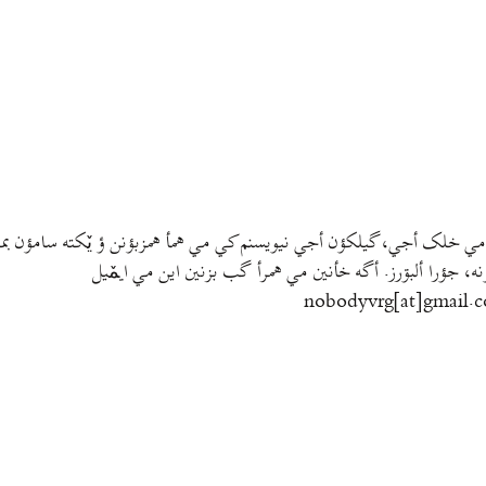
مي خلک أجي، گيلکؤن أجي نيويسنم کي مي همأ همزبؤنن ؤ يٚکته سامؤن بمتي
نه، جؤرا ألبۊرز. أگه خأنين مي همرأ گب بزنين اين مي ايمٚیل‌ ‌
nobodyvrg[at]gmail.