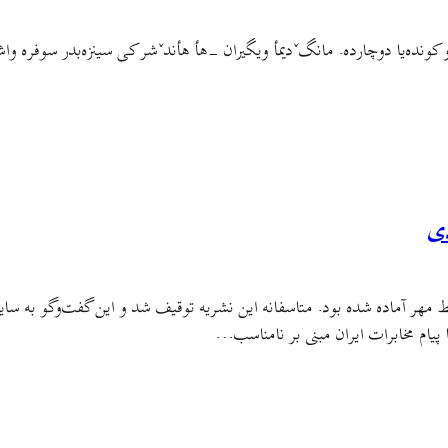
 و کونده‌یا دوچارده. مانگˇدیمأ ویگیران -هأ هأندˇشر کی سینزه‌بدر سوفره وا
دی
ر آماده شده بود. متاسفانه این نشریه توقیف شد و این گفت‌وگو به سایت 
پیام مخابرات ایران مبنی بر نامناسب…