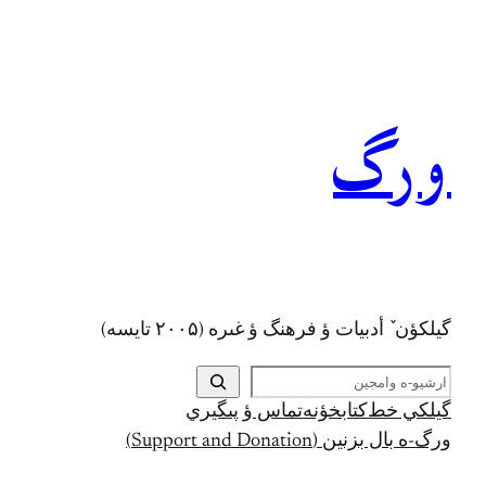
رفتن
به
محتوا
ورگ
گيلکؤن ٚ أدبیات ؤ فرهنگ ؤ غىره (۲۰۰۵ تايسه)
ج
س
گيلکي خط
کتابخؤنه
تماس ؤ پىگيري
ت
ورگ-ه بال بزنين (Support and Donation)
ج
و