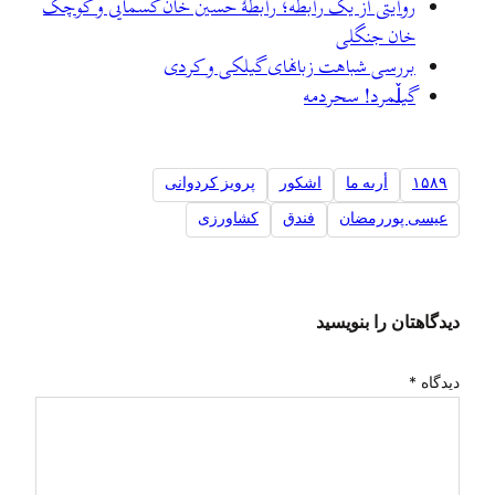
روایتی از یک رابطه؛ رابطهٔ حسین خان کسمایی و کوچک
خان جنگلی
بررسی شباهت زبانهای گیلکی و کردی
گيلٚمرد! سحردمه
۱۵۸۹
أرىه ما
اشکور
پرویز کردوانی
عیسی پوررمضان
فندق
کشاورزی
دیدگاهتان را بنویسید
دیدگاه
*