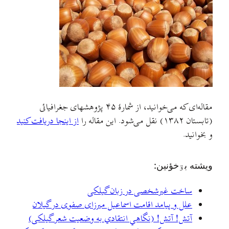
مقاله‌ای که می‌خوانید، از شمارهٔ ۴۵ پژوهشهای جغرافيائی
(تابستان ۱۳۸۲) نقل می‌شود. این مقاله را
از اینجا دریافت کنید
و بخوانید.
ويشته بۊخؤنين:
ساخت غیرشخصی در زبان گیلکی
علل و پیامد اقامت اسماعیل میرزای صفوی در گیلان
آتش! آتش! (نگاهي انتقادي به وضعیت شعر گیلکی)