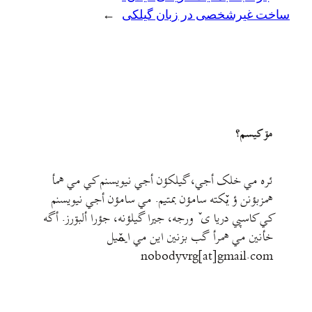
ساخت غیرشخصی در زبان گیلکی
→
مۊ کيسم؟
ئره مي خلک أجي، گيلکؤن أجي نيويسنم کي مي همأ
همزبؤنن ؤ يٚکته سامؤن بمتيم. مي سامؤن أجي نيويسنم
کي کاسپي دريا ی ٚ ورجه، جيرا گيلؤنه، جؤرا ألبۊرز. أگه
خأنين مي همرأ گب بزنين اين مي ايمٚیل‌ ‌
nobodyvrg[at]gmail.com