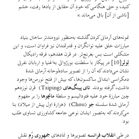
کنید، و حتی هنگامی که خودِ آن حقایق از یاد‌ها رفت، خشم
[ناشی از آن] باقی می‌ماند.»
نمونه‌های آرمانی کردن گذشته به‌منظور نیرومندتر ساختن بنیاد
مبارزات خلق علیه توانگران و قدرتمندان نیز فراوان است، و این
مشکلی است بس بغرنج‌تر. در قرن هفدهم، فرقه رادیکال
لِولِر
[10] در پیکار با سلطنت بورژوائی به‌اغنیا و اربابان نفرتی
نشان می‌دادند که آن را از تصویر ساده‌لوحانه آرمانی شدهٔ
دمکراسی ابتدائی ساکسون‌ها، که بیش از فتح نورمن‌ها وجود
داشت، گرفته بودند.
تای پینگ‌های
(Taiping) قرن نوزدهم
چین مبارزهٔ خود علیه فئودالیسم و سلطهٔ
مانچو‌ها
را بر مفهوم
آرمانی شدهٔ سلسله
جو
(Chou) (هزارهٔ اول پیش از میلاد) بنا
می‌کردند که به‌تصور ایشان نوعی جامعه کشاورزی تساوی طلب
بود.
در طی
انقلاب فرانسه
تصویر‌ها و نماد‌های
جمهوری رُم
نقش