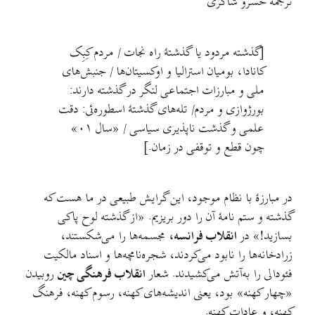
ترجمهٔ خسرو شاکری
[گذشته مردود یا گذشتهٔ راه نجات / مردم کِبِک
کانادا، بومیان استرالیا و اوکسیتان‌ها / جنبش‌های
ملی و مبارزات اجتماعی لنگر در گذشته دارند:
بورژوازی و مردم/ تله‌های گذشتهٔ اسطوره‌ئی: دقت
علمی و گذشت‌ ناپذیری سیاسی / «سال ۰۱»
چون قطع و توقفی در زمان.]
در مبارزهٔ با نظام موجود، این گرایش طبیعی در ما هست که
گذشته و ستم‌ نامهٔ آن را دور بریزیم. «از گذشته لوح پاکی
بسازید!» در
انقلاب فرانسه،
مجسمه‌ها را می‌شکستند،
زرادخانه‌ها را نابود می‌کردند، شجره‌نامچه‌ها و اسناد مالکیت
فئودالی را به‌آتش می‌کشیدند. شعار
انقلاب فرهنگی چین
روبیدن
«چهار کهنه» بود، یعنی اندیشه‌های کهنه، رسوم کهنه، فرهنگ
کهنه، و عادات کهنه.