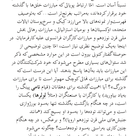
نسبتاً آسان است. امّا ارتباط پویائی که مبارزات خلق‌ها با گذشته
خود برقرار کرده‌اند، به‌مراتب بغرنج‌تر است… که به‌توصیف
فهرست‌وار نمونه‌های بالا می‌ارزد: کِبک و سرخ‌پوستان ایالات
متحده، اوکسیتان‌ها و بومیان استرالیائی، مبارزات رهائی بخش
ملی قرن نوزدهم و مبارزات کارگران فرانسوی علیه کارفرمایان. در
اینجا به‌یک توضیح نظری نیاز است، امّا چنین توضیحی از
حوصلهٔ گفتار کنونی بیرون است در این موارد مشخصی که ذکر
شد سئوال‌های بسیاری مطرح می‌شود که خود شرکت‌کنندگان در
این مبارزات باید به‌آن‌ها پاسخ بدهند. آیا این درست است که
گذشته برای مبارزات نهائی کوچک مهم‌تر است تا برای مبارزات
«بزرگ»؟ آیا اهمیت گذشته برای دهقانان (قیام
تامی
پینگ را
به‌یاد بیاورید) یا کارگران یا صنعتگران (مثلاً
لِوِلِرها
) یکسان
است، در چه هنگام بازگشت به‌گذشته تنها به‌سود بورژوازی
است و می‌تواند توده‌ها را به‌سود او بسیج کند (همانند
جنبش‌های ملی قرن نوزدهم اروپا)؟ و برعکس، در چه هنگام
چنین کاری به‌راستی به‌سود توده‌هاست؟ چه‌گونه می‌شود