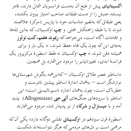
اکسیتانیای
پیش از فتح آن به‌دست فرانسویان شمالی دارند، قادر
نیستند جنبش را از دست طبقات صاحب امتیاز بیرون بکشند،
یعنی طبقاتی که به‌تغییر مناسبات خود با پاریس (مرکز) علاقمند
شوند تا با طبقه زحمتکش محلی. و
چپ
اوکسیتان، که به‌این تله‌ها
و ابهامات آگاه است، می‌خواهد که
ریموند هفتم، کنت تولوز
به‌جای این که چون یک نهاد حفظ شوند، « یک بار و برای
همیشه دفن شوند.»
چپ
اوکسیتان نه فقط اسطورهٔ مرکزپرور یک
فرانسهٔ ابدی، تغییرناپذیر را مردود می‌شمارد بل همچنین:
«اساطیر عصر طلائی اوکسیتان – که‌این‌همه به‌گوش شهرستانی‌ها
نوازشگر است – به‌همان اندازهٔ اساطیر پیشین نادرست و
خطرناک است، چون به‌همان اندازه ناسیونالیستی است؛ این
اساطیر با سرودهای جنگ‌های
آلبیِ جِنی
(Albigensian) پدید
آمد و با
میسترال و شرکاء
از نو پدیدار شد، مردود می‌شمارند.
اسطورهٔ قرن سیزدهم در
اوکسیتانی
نقشی دوگانه دارد؛ یکی آن که
مرهمی است بر دل‌های مردمی که هرگز نتوانسته‌اند شکست