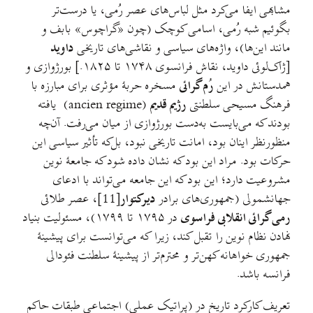
مشابهی ایفا می‌کرد مثل لباس‌های عصر رُمی،‌ یا درست‌تر
بگوئیم شبه رُمی، اسامی کوچک (چون «گراچوس» بابف و
مانند این‌ها)، واژه‌های سیاسی و نقاشی‌های تاریخی
داوید
[ژاک‌لوئی داوید، نقاش فرانسوی ۱۷۴۸ تا ۱۸۲۵.] بورژوازی و
همدستانش در این
رُم گرائی
مسخره حربهٔ مؤثری برای مبارزه با
فرهنگ مسیحی سلطنتی
رژیم قدیم
(ancien regime) یافته
بودند که می‌بایست به‌دست بورژوازی از میان می‌رفت. آن‌چه
منظورنظر اینان بود، امانت تاریخی نبود، بل‌که تأثیر سیاسی این
حرکات بود. مراد این بود که نشان داده شود که جامعهٔ نوین
مشروعیت دارد؛ این بود که این جامعه می‌تواند با ادعای
جهانشمولی (جمهوری‌های برادر
دیرکتوار
[11]، عصر طلائی
رمی گرائی انقلابی فراسوی
در ۱۷۹۵ تا ۱۷۹۹)، مسئولیت بنیاد
نهادن نظام نوین را تقبل کند، زیرا که می‌توانست برای پیشینهٔ
جمهوری خواهانه کهن‌تر و محترم‌تر از پیشینهٔ سلطنت فئودالی
فرانسه باشد.
تعریف کارکرد تاریخ در (پراتیک عملی) اجتماعی طبقات حاکم