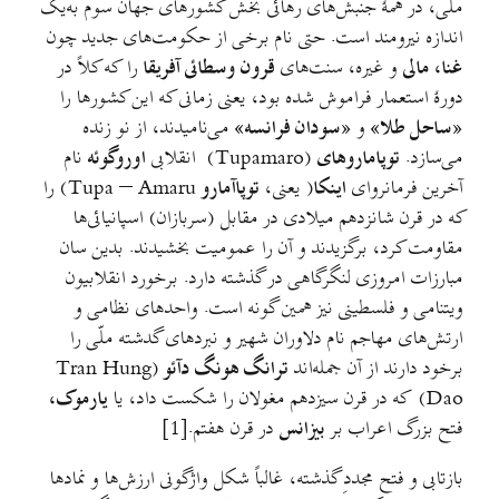
ملّی، در همهٔ جنبش‌های رهائی بخش کشورهای جهان سوم به‌یک
اندازه نیرومند است. حتی نام برخی از حکومت‌های جدید چون
غنا، مالی
و غیره، سنت‌های
قرون وسطائی آفریقا
را که کلاً در
دورهٔ استعمار فراموش شده‌ بود، یعنی زمانی که این کشورها را
«ساحل طلا»
و
«سودان فرانسه»
می‌نامیدند، از نو زنده
می‌سازد.
توپاماروهای
(Tupamaro) انقلابی
اوروگوئه
نام
آخرین فرمانروای
اینکا
( یعنی،
توپاآمارو
Tupa – Amaru) را
که در قرن شانزدهم میلادی در مقابل (سربازان) اسپانیائی‌ها
مقاومت کرد، برگزیدند و آن را عمومیت بخشیدند. بدین‌ سان
مبارزات امروزی لنگرگاهی در گذشته دارد. برخورد انقلابیون
ویتنامی و فلسطینی نیز همین‌ گونه است. واحدهای نظامی و
ارتش‌های مهاجم نام دلاوران شهیر و نبردهای گدشته ملّی را
برخود دارند از آن جمله‌اند
ترانگ هونگ دآئو
(Tran Hung
Dao) که در قرن سیزدهم مغولان را شکست داد، یا
یارموک،
فتح بزرگ اعراب بر
بیزانس
در قرن هفتم.[1]
بازتابی و فتح مجددِ گذشته، غالباً شکل واژگونی ارزش‌ها و نمادها