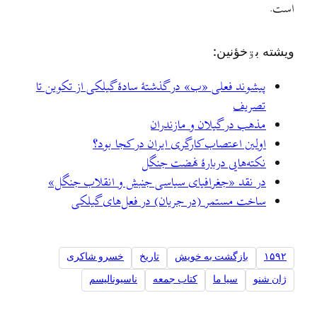
است.
ويشته بۊخؤنين:
پیشوند فعلی «ب» در گذشتهٔ سادهٔ گیلکی از تکوین تا
تصریف
مذهب در گیلان و مازندران
اولین اعتصاب کارگری ایران در کجا بود؟
نکته‌هایی دربارهٔ نهضت جنگل
در نقد «جغرافیای سیاسی جنبش و انقلاب جنگل»
ساخت مستمر (در جریان) در فعل‌های گیلکی
۱۵۹۲
بازگشت به خویش
تاریخ
خسرو شاکری
ژان شنو
سیا ما
کتاب جمعه
ناسیونالیسم