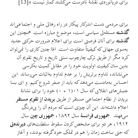
برای دریانوردی نقشهٔ نادرست می‌کشند کمتر نیست.»[13]
برای مردمی دست اندرکار پیکار در راه رهائی ملی و اجتماعی‌اند
گذشته
مسئله‌ئی سیاسی است، موضوع مبارزه است. همچنین این
گذشته
برای آنان فرصتی است برای اعلام ضرورت حرکتی جدید
به‌سوی جهانی که کیفیتاً متفاوت است. امّا چنین کاری را نمی‌توان
کرد مگر از طریق ترک چارچوب سنتی تاریخ و تاریخ تقویم آن.
بدین سان کیفیت اولویت خود را در مقابل کمیت به‌کرسی
می‌نشاند، تداوم برتریش را بر عدم تداوم به‌اثبات می‌رساند. این
احساس به‌مادست می‌دهد که باید از صفر شروع کنیم. و ای بسا
جنبش‌های انقلابی که سال ۰۱(۱ + ۰) خود را برای نشانهٔ
بریدن از نظام اجتماعی مستقر از طریق
بریدن از تقویم مستقر
اعلام داشته‌اند. این آن چیزی است که مردم آن را بی‌درنگ
می‌فهند.
جمهوری فرانسهٔ
سال ۱۸۹۲،
جمهوری چین
سال
۱۹۱۲، هر دو برای مشخص کردن سقوط سلطنت‌های
دیرنده‌ئی
که حتی ساخت زمان را هم در تملک خود گرفته بودند، و آغاز