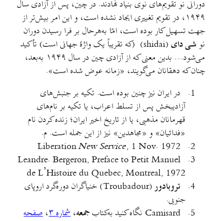
دورانی نو تقویم‌های نوی بنیاد نهادند. در چین، پس از آزادی سال
۱۹۴۹، در تقویم تغییری ایجاد نشده است، و این امر بیش‌تر از
جهت تسهیل کار بوده است، امّا به‌هرحال بر فرا رسیدن دوران
نو
شی ‌دای
(shidai) (که تقریباً یک واژهٔ جهانی است) تأکید
می‌شود… بدین معنی که از آزادی چین در سال ۱۹۴۹ به‌بعد،
چنان که دهقانان می‌گویند، «زمانه عوض شده است».
در ایران نیز چنین بوده است. تکیه بر جنبش‌های
آزادیبخش پس از تسلط اعراب، یا تکیه بر نام‌های
قهرمانان مذهبی، یا از تاریخ اخیر ایران؛ زنده کردن نام
«فدائیان» و «مجاهدین» نیز از این جمله است. م.
New Service
, 1 Nov. 1972
Liberation
Leandre. Bergeron, Preface to Petit Manuel
de L’Histoire du Quebec, Montreal, 1972
تروبادور
(Troubadour) خنیاگران دوره‌گرد اروپای
جنوبی.
Camisard نگاه کنید به‌کتاب
جمعه
،
شماره ۳
،
صفحه