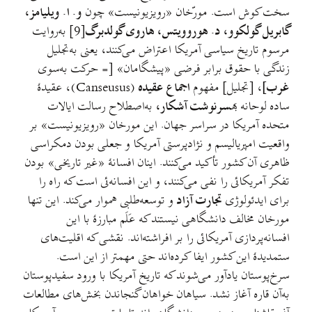
سخت کوش است. مورّخان «رویزیونیست» چون
و. ا. ویلیامز،
گابریل گولکوو، د. هوروویتس، هاروی گولدبرگ
[9] به‌روایت
مرسوم تاریخ سیاسی آمریکا اعتراض می‌کنند، یعنی به‌تجلیل
زندگی با حقوق برابر فرضی «پیشگامان» [= حرکت به‌سوی
غرب]
، [تجلیل] مفهوم
اجماع عقیده
(Canseusus)، عقیدهٔ
ساده لوحانه به
سرنوشت آشکار،
به‌اصطلاح رسالت ایالات
متحده آمریکا در سراسر جهان. این مورخان «رویزیونیست» بر
واقعیت امپریالیسم و نژادپرستی آمریکا و جعلی بودن دمکراسی
ظاهری آن کشور تأکید می‌کنند. اینان افسانهٔ «غیر تاریخی» بودن
تفکر آمریکائی را نفی می‌کنند، و این افسانه‌ئی است که راه را
برای ایدئولوژی
تجارت آزاد
و توسعه‌طلبی هموار می‌کند. این تنها
مورخان مخالف دانشگاهی نیستند که عَلَم مبارزهٔ با این
افسانه‌پردازی آمریکائی را بر افراشته‌اند. نقشی که اقلیت‌های
ستمدیدهٔ این کشور ایفا کرده‌اند حتی مهمتر از این است.
سرخ‌پوستان یادآور می‌شوند که تاریخ آمریکا با ورود سفیدپوستان
به‌آن قاره آغاز نشد. سیاهان خواهان گنجاندن بخش‌های مطالعات