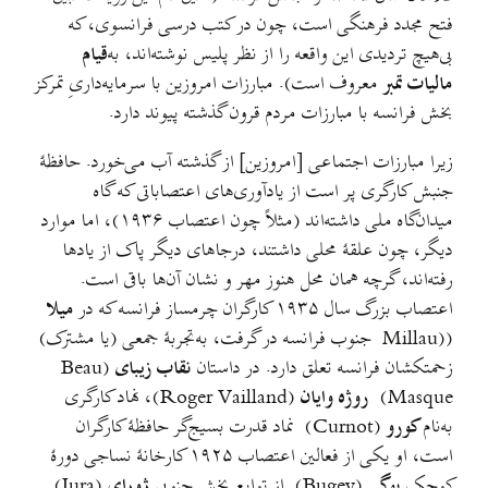
فتح مجدد فرهنگی است، چون در کتب درسی فرانسوی، که
بی‌هیچ تردیدی این واقعه را از نظر پلیس نوشته‌اند، به‌
قیام
مالیات تمبر
معروف است). مبارزات امروزین با سرمایه‌داریِ تمرکز
بخش فرانسه با مبارزات مردم قرون گذشته پیوند دارد.
زیرا مبارزات اجتماعی [امروزین] از گذشته آب می‌خورد. حافظهٔ
جنبش کارگری پر است از یاد‌آوری‌های اعتصاباتی که گاه
میدان‌گاه ملی داشته‌اند (مثلاً چون اعتصاب ۱۹۳۶)، اما موارد
دیگر، چون علقهٔ محلی داشتند، درجاهای دیگر پاک از یاد‌ها
رفته‌اند، گرچه همان محل هنوز مهر و نشان آن‌ها باقی است.
اعتصاب بزرگ سال ۱۹۳۵ کارگران چرمساز فرانسه که در
میلا
((Millau جنوب فرانسه در گرفت، به‌تجربهٔ جمعی (یا مشترک)
زحمتکشان فرانسه تعلق دارد. در داستان
نقاب زیبای
(Beau
Masque)
روژه وایان
(Roger Vailland)، نهاد کارگری
به‌نام
کورو
(Curnot) نماد قدرت بسیج‌گر حافظهٔ کارگران
است، او یکی از فعالین اعتصاب ۱۹۲۵ کارخانهٔ نساجی دورهٔ
کوچک
بوگی
(Bugey) از توابع بخش جنوبی
ژورای
(Jura)