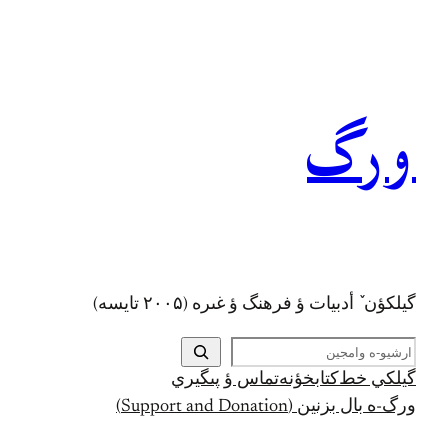
رفتن
به
محتوا
ورگ
گيلکؤن ٚ أدبیات ؤ فرهنگ ؤ غىره (۲۰۰۵ تايسه)
ج
س
گيلکي خط
کتابخؤنه
تماس ؤ پىگيري
ت
ورگ-ه بال بزنين (Support and Donation)
ج
و