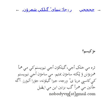
←
حجحجي
رۊجا؛ نیمای ٚ گیلکي شعرؤن.
→
مۊ کيسم؟
ئره مي خلک أجي، گيلکؤن أجي نيويسنم کي مي همأ
همزبؤنن ؤ يٚکته سامؤن بمتيم. مي سامؤن أجي نيويسنم
کي کاسپي دريا ی ٚ ورجه، جيرا گيلؤنه، جؤرا ألبۊرز. أگه
خأنين مي همرأ گب بزنين اين مي ايمٚیل‌ ‌
nobodyvrg[at]gmail.com