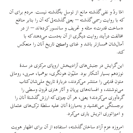
امّا ردّ و نفی گذشته مانع از توسل به‌گذشته نیست. مردم برای آن
که با روایت رسمی گذشته – یعنی گذشته‌ئی که آن را بنابر منافع
«ساخت قدرت» مثله و تحریف و سانسور کرده‌اند – از در
مخالفت درآیند روایت دیگری از آن به‌دست می‌دهند که با
آمال‌شان همسازتر باشد و غنای
راستین
تاریخ آنان را منعکس
کند.
این گرایش در جنبش‌های آزادیبخش اروپای مرکزی در سدهٔ
نوزدهم بسیار آشکار بود. ملیّون هونگری، بوهمیا، صربی، رومانی
متون قدیمی را منتشر می‌کردند، دربارهٔ تاریخ ملی‌شان کتاب
می‌نوشتند، و افسانه‌های پریان و آثار هنری قرون وسطی را
گرد‌آوری می‌کردند؛ یعنی، هر آن چیزی که ارزش گذشتهٔ آنان را
برجستگی می‌بخشید و به‌مبارزهٔ آنان علیه سلطهٔ ترک‌های عثمانی
و امپراتوری اتریش یاری می‌کرد.
امروزه عزمِ آزاد ساختن گذشته، استفاده از آن برای اظهار هویت