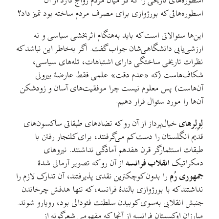
اسطوره‌های تاریخی را که در میان مردم رواج دارد از آن
اسطوره‌هائی که بورژوازی برای مصرف مردم ساخته بود تمیز داد؟
این‌ها سئوالاتی است که باید به‌هنگام اثربخشی سیاسی و نه
ارزشی‌یابی دانشگاهی‌شان جواب گفت. اگر به‌خاطر این نباشد که
نظرات تاریخی ساختگی دارای اشتباهات، تله‌های سیاسی،
شکاف‌هاست (که «عدم دقت» علمی فقط عارضهٔ بیرونی
آن‌هاست) پس معلوم نیست چرا موفقیت‌های آسان و زودشکن
آن‌ها را مورد سئوال قرار دهیم.
لِوِلِرهای
خیال‌پرداز از آن رو که تضاد‌های طبقاتی ساکسون‌های
قدیم انگلستان را دست کم می‌گرفتند، برای کلنجار رفتن با
طبقات استثمارگر قرن هفدهم آمادگی نداشتند. نیروهای
دمکراتیک
انقلاب فرانسه
از آن رو که تصویر آرمانی شدهٔ
جمهوری رُم
را بدون کوچکترین نقدی پذیرفتند، آن تدارک لازم را
نداشتند که با بورژوازی بالندهٔ فرانسه، که تنها هدفش چرخاندن
جنبش انقلابی به‌سوی کوبیدن سلطنت فئودالی بود، رویارو شوند.
مبارزان اوکسیتان فرانسه از آنجا که مفهومی شعرگونه از