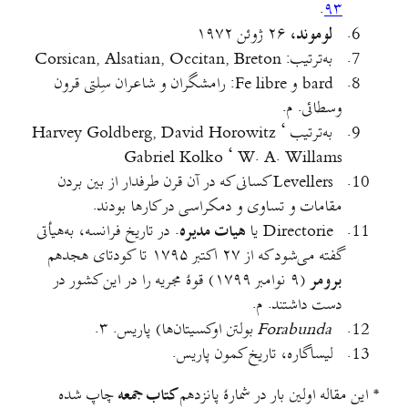
.
۹۳
لوموند،
۲۶ ژوئن ۱۹۷۲
به‌ترتیب: Corsican, Alsatian, Occitan, Breton
bard و Fe libre: رامشگران و شاعران سِلتی قرون
وسطائی. م.
به‌ترتیب Harvey Goldberg, David Horowitz ‘
Gabriel Kolko ‘ W. A. Willams
Levellers کسانی که در آن قرن طرفدار از بین بردن
مقامات و تساوی و دمکراسی در کارها بودند.
Directorie یا
هیات مدیره
.
در تاریخ فرانسه، به‌هیأتی
گفته می‌شود که از ۲۷ اکتبر ۱۷۹۵ تا کودتای هجدهم
برومر
(۹ نوامبر ۱۷۹۹) قوهٔ مجریه را در این کشور در
دست داشتند. م.
Forabunda
بولتن اوکسیتان‌ها) پاریس. ۳.
لیساگاره، تاریخ کمون پاریس.
* این مقاله اولین بار در شمارهٔ پانزدهم
کتاب جمعه
چاپ شده