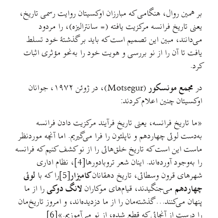
بر همین روال، هنگامی که مبارزان اوکسیتان روایت رسمی تاریخ،
یعنی تاریخ فرانسه مرکزیت یافته (= سانترالیزه)، را مردود
می‌دانند، مبین این تصمیم است که باید بر گذشتهٔ خود تسلط
یافت تا آن را از نو بررسی و هویت خود را به‌نحو مؤثری اثبات
کرد.
در
مجمع مونسکور
(Motsegur)، در ژوئن ۱۹۷۲، جوانان
اوکسیتان چنین اعلام کردند:
«ما تاریخ فرانسه، یعنی تاریخ فرآیند مرکزیت دادن فرانسه
به‌دست لوئی چهاردهم و ناپلئون را فرا می‌گیریم. اما آنچه موردنظر
ماست این است که تاریخ خلق‌هائی را از نو کشف کنیم که فرانسه
را به‌وجود آورده‌اند. اینان شعر تروبادورها[4]، نظام اداری
شهرهای قرون وسطائی، تاریخ دهقانان
کامیزار
[5]را که با
لوئی
چهاردهم
می‌جنگیدند، قیام‌های موکاران
لانگ دوکی
را از ما
پنهان می‌کنند… گذشته‌مان را از ما دزدیده‌اند، و امروز تاریخ‌مان
را درست از آنجائی که قطع شده، از نو می‌آموزیم.»[6]