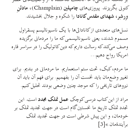
کنونی بگریزند. پیروزی‌های
چامپلین
(Champlain)،
مادلنِ
وِرشِر، شهدای مقدس کانادا
را شکوه و جلال بخشیدند.
نسل‌های متعددی از کانادائی‌ها با یک ناسیونالیسم پسقراول
مسموم شدند، یعنی ناسیونالیسمی که ما را مردمانی برگزیده
وصف می‌کند که رسالت داریم که دین کاتولیک را در سراسر قاره
امریکا رواج دهیم…
ما مردم، کبک، تحت ستم استعماریم. ما مردمانی در بندیم. برای
تغییر وضع‌مان باید نخست آن را بفهمیم. برای فهم آن باید آن
نیروهای تاریخی را که موجد چنین وضعی بودند تحلیل کنیم.
مراد از این کتاب درسی کوچک
عمل تملک مجدد
است. این
تجدد تملک تاریخ ما نخستین گام است در جهت تجدید تملک بر
خودمان، و این پیش شرطی است در جهت تجدید تملک
برآیندهٔ‌مان.»[3]