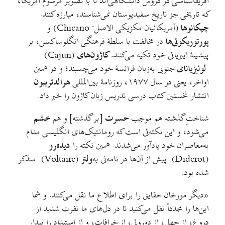
آفریقاشناسی در دروس دانشگاهی‌اند تا با تصویر مرسوم آمریکا،
که تاریخی جز تاریخ سفیدپوستان نمی‌شناسند، مبارزه کنند.
چیکانوها
(آمریکائیان مکزیکی الاصل: Chicano) و
پورتوریکوئی‌ها
در مخالفت با سلطهٔ فرهنگی انگلوساکسن، بر
پیشینهٔ ایبریائی خود تکیه می‌کنند.
کاژون‌های
(Cajun)
لوئیزیانای
جنوبی به‌زبان فرانسهٔ خود می‌چسبند؛ و در همین
اواخر، یعنی در سال ۱۹۷۷، روزنامهٔ بین‌المللی
هرالدتریبون
انتشار نخستین کتاب درسی تدریس زبان کاژون را خبر داد.
شناختِ گذشته هم موجب
حسرت
[بر گذشته] و هم
خشم
می‌شود، و این نکته‌ئی است که رومانتیک‌های انگلیسی مدام
به‌معاصران خود یادآور می‌شدند. همین نکته را
دیده‌رو
(Diderot) پیش از آن‌ها در نامه‌ئی به‌
ولتر
(Voltaire) متذکر
شده بود:
«دیگر مورخان حقایق را برای اطلاع ما نقل می‌کنند. و شما
این‌ها را مجدداً نقل می‌کنید تا در دل‌های ما نفرت شدید از
دروغ، از جهل، از دوروئی، از خرافات، و از استبداد را بیدار