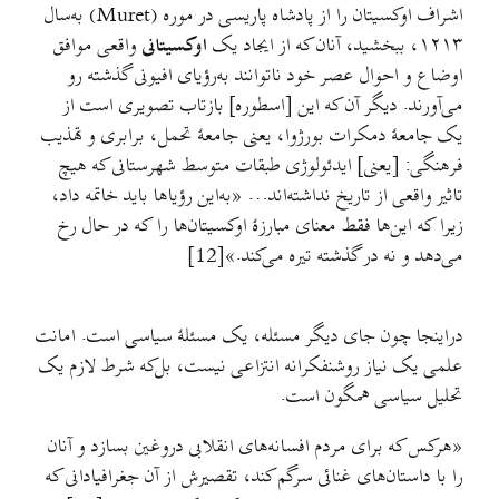
اشراف اوکسیتان را از پادشاه پاریسی در موره (Muret) به‌سال
۱۲۱۳، ببخشید، آنان که از ایجاد یک
اوکسیتانی
واقعی موافق
اوضاع و احوال عصر خود ناتوانند به‌رؤیای افیونی گذشته رو
می‌آورند. دیگر آن که این [اسطوره] بازتاب تصویری است از
یک جامعهٔ دمکرات بورژوا، یعنی جامعهٔ تحمل، برابری و تهذیب
فرهنگی: [یعنی] ایدئولوژی طبقات متوسط شهرستانی که هیچ
تاثیر واقعی از تاریخ نداشته‌اند… «به‌این رؤیاها باید خاتمه داد،
زیرا که این‌ها فقط معنای مبارزهٔ اوکسیتان‌ها را که در حال رخ
می‌دهد و نه در گذشته تیره می‌کند.»[12]
دراینجا چون جای دیگر مسئله، یک مسئلهٔ سیاسی است. امانت
علمی یک نیاز روشنفکرانه انتزاعی نیست، بل‌که شرط لازم یک
تحلیل سیاسی همگون است.
«هرکس که برای مردم افسانه‌های انقلابی دروغین بسازد و آنان
را با داستان‌های غنائی سرگم کند، تقصیرش از آن جغرافیادانی که