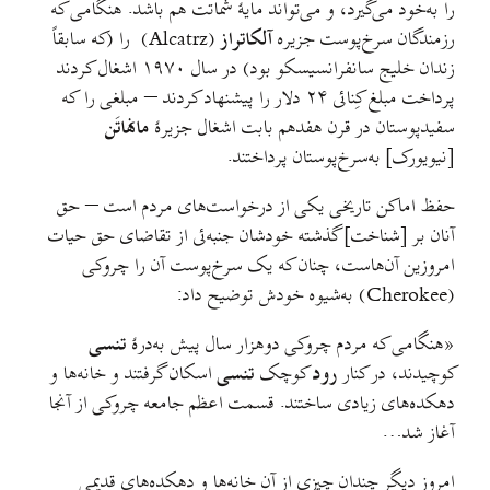
را به‌خود می‌گیرد، و می‌تواند مایهٔ شماتت هم باشد. هنگامی که
رزمندگان سرخ‌پوست جزیره
آلکاتراز
(Alcatrz) را (که سابقاً
زندان خلیج سانفرانسیسکو بود) در سال ۱۹۷۰ اشغال کردند
پرداخت مبلغ کِنائی ۲۴ دلار را پیشنهاد کردند – مبلغی را که
سفیدپوستان در قرن هفدهم بابت اشغال جزیرهٔ
مانهاتَن
[نیویورک] به‌سرخ‌پوستان پرداختند.
حفظ اماکن تاریخی یکی از درخواست‌های مردم است – حق
آنان بر [شناخت] گذشته خودشان جنبه‌ئی از تقاضای حق حیات
امروزین آن‌هاست، چنان که یک سرخ‌پوست آن را چروکی
(Cherokee) به‌شیوه خودش توضیح داد:
«هنگامی که مردم چروکی دوهزار سال پیش به‌درهٔ
تنسی
کوچیدند، در کنار
رود
کوچک
تنسی
اسکان گرفتند و خانه‌ها و
دهکده‌های زیادی ساختند. قسمت اعظم جامعه چروکی از آنجا
آغاز شد…
امروز دیگر چندان چیزی از آن خانه‌ها و دهکده‌های قدیمی