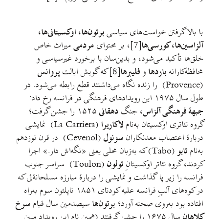
با بالا گرفتن خواست‌های سیاسی
برتون‌ها، اوکسیتانی‌ها،
آلزاسین‌ها، کورسی‌ها
[7]، بر محتوای
مردمی
میراث خاص
خلق‌ها تأکید می‌شود، و بدین‌سان با برخورد غیرسیاسی و
محافظه‌کارانه
باردها
و
فلیبر‌ها
[8] که گویش ایالت
پروانس
(Provence) را زنده نگاه می‌داشتند قطع رابطه می‌شود. در
طول سال ۱۹۷۵ این رویدادهای فرهنگی در فرانسه رخ داد:
جبههٔ فرهنگی آلزاس،
جنگ
دهقانی
۱۵۲۵ را جشن گرفت؛
گروه تئاتری اوکسیتان به‌نام
لاکاریرا
(La Carriera) نمایشی
دربارهٔ اعتصاب معدنکاران
سونول
(Cevenol) در قرن نوزدهم
به‌نام
تابو
(Tabo) که به‌زبان محلی یعنی «نگه‌اش دار.» اجرا
کردند، گروه تئاتر اوکسیتانِ
تولون
(Toulon) سراسر جنوب
فرانسه را زیر پا گذاشت و نمایشی را دربارهٔ مبارزه مسلحانهٔ‌ئی که
در کوه‌های آلپِ فرانسه علیه کودتای ۱۸۵۱ ناپلئون سوم به‌راه
افتاده بود به‌روی صحنه آورد؛
برتون‌ها
سیصدمین سال قیام
سرخ
کلاهان
سال ۱۶۷۵ را جشن گرفتند (همین نام این رویداد مبین