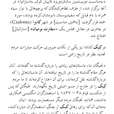
«به‌مناسبت دویستمین سالگردورود کاپیتن کوک به‌استرالیا» در
آنجا برگزار شد، از طرف تظاهرکنندگان که پرچم‌هائی با نوار سیاه
همراه با نام قبایل که سفیدپوستان نابودشان کرده بودند، مورد
حمله قرار گرفت. [به‌همین مناسبت] در شهر
کانبرا
(Canberra)
در چادری در مقابل مجلس یک «
سفارت بومیان» [
استرالیائی]
افتتاح شد.
در
کِبِک
کانادا نیز یکی از نکات ضروری حرکت مبارزات مردم
تجدید نظر در تاریخ رسمی است:
«نخبگان ما، داستان‌های زیادی را درباره گذشته ما گفته‌اند. آنان
هرگز مقام گذشتهٔ ما را در تاریخ نیافته‌اند. آن داستان‌هائی را که
دربارهٔ گذشته نقل کرده‌اند، برای آن اختراع کرده‌اند تا ما مردم
کِبِک
را در خارج از مسیر اصلی تاریخ نگهدارند. نخبگانی که پس
از شکست قیام ۳۸ – ۱۸۳۷ با استعمارگران انگلیسی همکاری
داشتند، همانند نخبگان مردم دیگر مستعمارت بودند. اینان
به‌جای آن که برای رهائی
کبک
از چنگ استعمارگران مبارزه کنند،
بر گذشتهٔ «تاریخی» ما انگشت گذاشتند تا از واقعیت‌های عصر