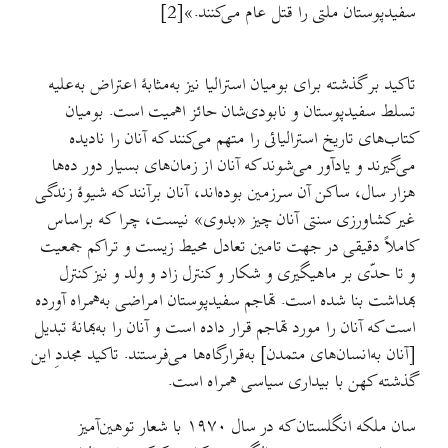
سفیدپوستان ملتی را قتل عام می‌کنند.»[2]
تاکید بر گذشته برای بومیان استرالیا نیز به‌مثابهٔ اعتراض به‌علیه
تسلط سفیدپوستان و نابودی‌شان حائز اهمیت است. بومیان
کتاب‌های تاریخ استرالیائی را متهم می‌کنند که آنان را نادیده
می‌گیرند و یادآور می‌شوند که آنان از زمان‌های بسیار دور ده‌ها
هزار سال، ساکن آن سرزمین بوده‌اند، آنان برآنند که شیوهٔ زندگی
غیر کشاورزی سنتی آنان چیز «بدوی» نیست، چرا که براساس
کاملاً دقیقی در جهت تامین تعادل محیط زیست و تراکم جمعیت
و تا حدّی بر ماهیگیری و شکار و کنترل زاد و ولد و نیز کنترل
بهداشت بنا شده است. تهاجم سفیدپوستان امراضی به‌همراه آورده
است که آنان را مورد تهاجم قرار داده است و آنان را به‌بهانهٔ تبدیل
[آنان به‌انسان‌های متمدن] به‌قرارگاه‌ها می‌فرستند. تاکید مجددِ این
گذشته کهن با بیداری سیاسی همراه است.
سان ملکه انگلستان که در سال ۱۹۷۰ با شعار توهین‌آمیز