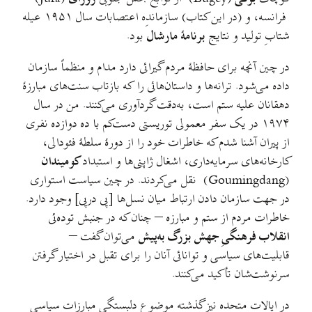
فرانسه، و (در این کتاب) سازماندِه اعتصابات سال ۱۹۵۱ عیله
شتابِ تولید و نتایج
برنامهٔ مارشال
بود.
در چین آنچه برای حافظهٔ مردم گیرائی دارد مدام و منظماً سازمان
داده می‌شود. ترانه‌ها و داستان‌هائی را که بازتاب سنت‌های مبارزهٔ
دهقانان علیه ستم است، به‌دقت گرد‌آوری می‌کنند. من در سال‌
۱۹۷۴ در یک سفر معمولی توریستی دست‌کم با ده دوازده نفری
از پیران آشنا شدم که خاطرات خود را از دورهٔ سلطهٔ فئودالی،
کارخانه‌های سرمایه‌داری، اشغال ژاپنی‌ها و استبداد
کومیندان
(Goumingdang) نقل می‌کردند. در چین سیاست استواری
در جهت سازمان دادن ارتباط میان نسل‌ها [پی درپی] وجود دارد.
خاطرات مردم از ستم و مبارزه – چنان که در جنبش توده‌ئی
انقلاب فرهنگیِ جهش بزرگ به‌پیش
می‌توان گفت –
قابلیت‌های سیاسی و توانائی آنان را برای تقبل در اختیار گرفتن
سرنوشت‌شان تأکید می‌کنند.
در ایالات متحده نیز گذشته موضوع دلبستگی مبارزات سیاسی