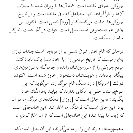
چروکی به‌جای نمانده است. همهٔ آن‌ها یا ویران شده یا سیلاب
آن‌ها را فراگرفته. تنها منطقه‌ئی که باقی‌ مانده ‌است و از تاریخ
چروکی‌ها حمایت می‌کند، کنار [رود] تنسی است. اکنون این
یخش هم دستخوش تهدید سیل است. دولت در آنجا دست اندرکار
ساختن سدّ است.
درحالی که تمام بخش شرقی تنسی پر از دریاچه است چندان نیازی
به‌این نیست که تاریخ مردمی را [با ایجاد سد] پاک نابود کنند…
مردم چروکی را از سرزمین‌شان رانده و چون گله به‌سرزمین‌های
بیگانه برده‌اند و هویت‌شان دستخوش تجاوز شده است. اکنون،
دولت
[آمریکا] دارد سنگ تمام می‌گذارد، می‌گوید که این
سرخ‌پوستان حقی بر مکانی ندارند که بیایند به‌نوادگان خود
بگویند: «این جائی است که [روزی] دهکده‌های بزرگ ما در آن
بود. این جائی است که فرهنگ ما آغاز شد. این همان‌جائی است
که زبان ما پیدا شد؛ این همان‌جائی است که از آن آغاز کردیم.»
سفیدپوستان دارند این را از ما می‌گیرند، این آن جائی است که