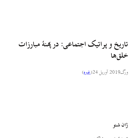
تاریخ و پراتیک اجتماعی: در پهنهٔ مبارزات
خلق‌ها
ورگ
2019 آوریل 24
(
غىره
)
ژان شنو