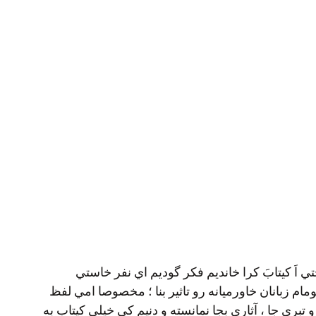
ي اَ كيتابَ كرا خانديم فكر گوديم اي نفر خاستي
م زبانان خاورميانه رو تاثير بنا ؛ مخصوصا امي لفظ
بري جا ، آثاري بجا نمانسته و دنيم كي خيلي كيتاب به