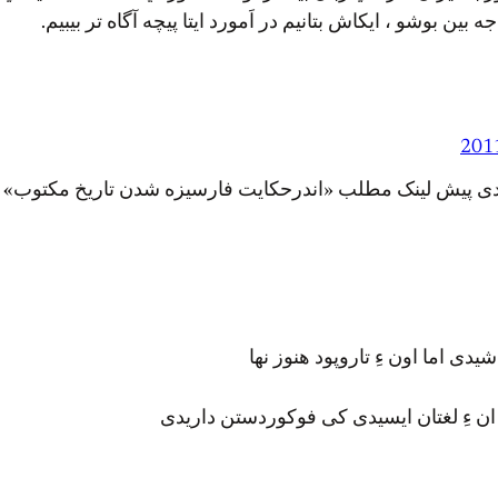
 بين بوشو ، ايكاش بتانيم در اَمورد ايتا پيچه آگاه تر بيبيم.
 پیش لینک مطلب «اندرحکایت فارسیزه شدن تاریخ مکتوب» را در 
یدی اما اون ءِ تاروپود هنوز نها
 ان ءِ لغتان ایسیدی کی فوکوردستن داریدی