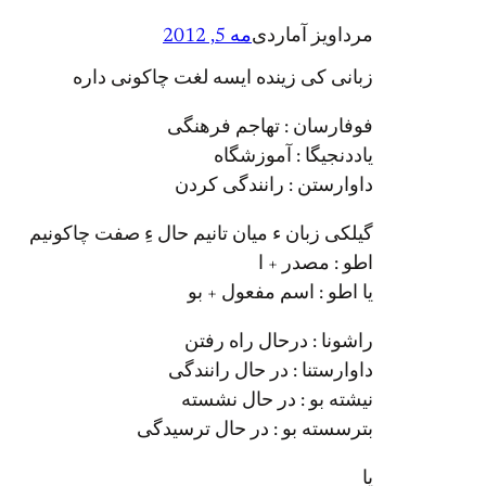
مرداویز آماردی
مه 5, 2012
زبانی کی زینده ایسه لغت چاکونی داره
فوفارسان : تهاجم فرهنگی
یاددنجیگا : آموزشگاه
داوارستن : رانندگی کردن
گیلکی زبان ء میان تانیم حال ءِ صفت چاکونیم
اطو : مصدر + ا
یا اطو : اسم مفعول + بو
راشونا : درحال راه رفتن
داوارستنا : در حال رانندگی
نیشته بو : در حال نشسته
بترسسته بو : در حال ترسیدگی
یا