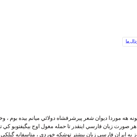
ال ما
نه هه موردا ديوان شعر پيرشرفشاه دولائي ميانم بيده بوم ، وخت
صورت زبان فارسي اينقدر تا حمله مغول اوج بيگيفتوبو كي توما
 به ايران فارسي زبان بيشتر توشكه خوردي ، متاسفانه گيلكي و ت