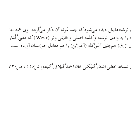
وشته‌هایش دیده می‌شود که چند نمونه آن ذکر می‌گردد. وی همه جا
بیجار (bijar) به معنی شالی‌زار را به برنجار مُفرّس نموده و بیه‌پیش و بیه‌پس را رودپیش و رودپس آورده و نیز لات (lat) به معنی آب‌رُفت رودخانه را به وادی نوشته و کلمه اصلی و قدیمی وئر (Wear) که معنی گُدار
کاس‌جلال به جلال ازرق) هم‌چنین آغوزکله (آغوزبُن) را هم معادل جوزستان آورده است.
خه خطی اشعار گیلکی خان احمد گیلانی. گیله‌وا ش۱۱۶، ص۳۰)