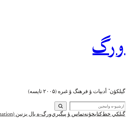
رفتن
به
محتوا
ورگ
گيلکؤن ٚ أدبیات ؤ فرهنگ ؤ غىره (۲۰۰۵ تايسه)
ج
س
گيلکي خط
کتابخؤنه
تماس ؤ پىگيري
ورگ-ه بال بزنين (Support and Donation)
ت
ج
و