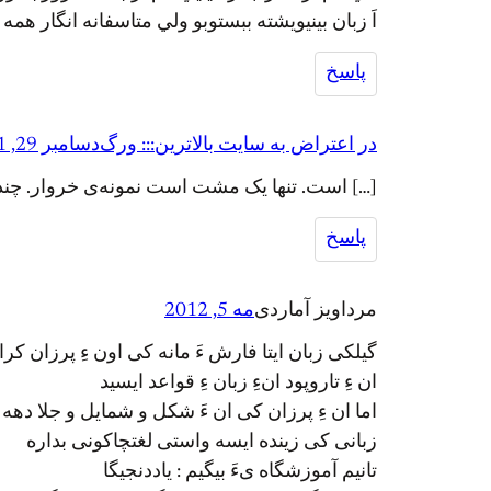
اَ زبان بينيويشته ببستوبو ولي متاسفانه انگار همه جه
پاسخ
در اعتراض به سایت بالاترین::: ورگ
دسامبر 29, 2011
[…] است. تنها یک مشت است نمونه‌ی خروار. چندی
پاسخ
مرداویز آماردی
مه 5, 2012
گیلکی زبان ایتا فارش ءَ مانه کی اون ءِ پرزان کراش
ان ءِ تاروپود انءِ زبان ءِ قواعد ایسید
اما ان ءِ پرزان کی ان ءَ شکل و شمایل و جلا دهه
زبانی کی زینده ایسه واستی لغتچاکونی بداره
تانیم آموزشگاه یءَ بیگیم : یاددنجیگا