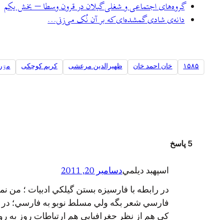
گروه‌های اجتماعی و شغلی گیلان در قرون وسطا – بخش یکم
دانه‌ی شادی گمشده‌ای که بر آن نُک می‌زنی…
۱۵۸۵
خان احمد خان
ظهیرالدین مرعشی
کریم کوچکی
مۊرد
5 پاسخ
اسپهبد ديلمي
دسامبر 20, 2011
در رابطه با فارسيزه بستن گيلكي ادبيات ؛ من نمو
فارسي شعر بگه ولي مسلط نوبو به فارسي؛ در هر 
كي هم از نظر جغرافيايي هم ارتباطات روز به روز