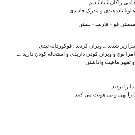
امی زاکان ءَ یادءَ دیم
 اویا یاددهیدی و مدرک فادیدی
سستن فو + فارسـ + ـستن
زیر شدند … ویران کردند : فوکوردانه ئیدی
ا پوچ و ویران کودن داریدی و استحاله کودن دارید ….
و تغییر ماهیت واداشتن
ا را بردند
 را تهی و بی هویت می کنند