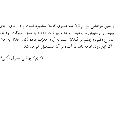
ی ظهیرالدین مرعشی مورخ قرن نهم هجری کاملا مشهود است و در جای-جای ن
 کاس (kas) را که صفت مردان و زنان زاغ (کبود) چشم در گیلان است به اَزرَق مُعرّب نموده (
 اگر این روند ادامه یابد در آینده در آن مستحیل خواهد شد.
(کریم کوچکی. معرفی برگی از نس