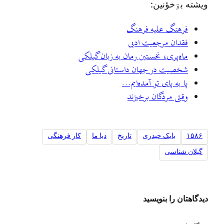
ويشته بۊخؤنين:
فرهنگ علیه فرهنگ
فقدان مرجعیت ادبی
ماه‌پری، نخستین رمان به زبان گیلکی
شخصیت در جهان داستانی گیلکی
پا به پای تو آمده‌ایم…
وقتی مردگان برخیزند
۱۵۸۶
بابک حیدری
تاریخ
ديا ما
کار فرهنگی
گیلان شناسی
دیدگاهتان را بنویسید