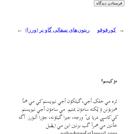
←
کورقوقو
ریتون‌های سفالی گاو نر (ورزا)
→
مۊ کيسم؟
ئره مي خلک أجي، گيلکؤن أجي نيويسنم کي مي همأ
همزبؤنن ؤ يٚکته سامؤن بمتيم. مي سامؤن أجي نيويسنم
کي کاسپي دريا ی ٚ ورجه، جيرا گيلؤنه، جؤرا ألبۊرز. أگه
خأنين مي همرأ گب بزنين اين مي ايمٚیل‌ ‌
nobodyvrg[at]gmail.com