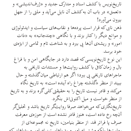
تاریخ‌نویس با کشف اسناد و مدارک جدید و «ژرف‌اندیشی» و
«تعمق» در باب آن به کشف آن نایل می‌آید و ملتی را از جهل
بیرون می‌آورد!
ذهن نابی که قرار است پرده‌ها و نقاب‌های سیاست و ایدئولوژی
و موانع دیگر را کنار بزند و با نگاهی «چندجانبه» به «ذات
امور» و ریشه‌ی آن‌ها پی ببرد و به شناخت تام و تمامی از ابژه‌ی
خود برسد.
این نوع تاریخ‌نویسی که قصد دارد در جایگاهی امن و با فراغ
بال و زمان کافی با کشف روایت‌ها و مستندات تاریخی به
ماجراهای تاریخی پی ببرد؛ اگر هم ارتباطی میان گذشته و حال
ببیند از منظر «گذشته چراغ راه آینده است» به تاریخ نگاه
می‌کند و قادر نیست تاریخ را به حقیقتی کلی گره بزند و به تاریخ
از منظر خواست و میل اکنونی‌اش بنگرد.
تاریخ‌نگاری که می‌خواهد صرفا روایت‌گر تاریخ باشد و تحلیل‌گر
آن‌چه رخ داده است، هنوز قادر نشده است از حوزه‌ی معرفت
صرف پا فراتر نهد. از منظر بنیامین، تاریخ نه مجموعه‌ای از
روایت‌ها بلکه مشتی تصاویر و رد پاهاست، تصاویر و ردپاهایی که