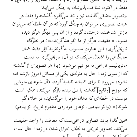
فقط در اکنون شناخت‌پذیرشان به چنگ می‌آیند:
«تصویر حقیقی گذشته تیز و تند می‌گذرد. گذشته را فقط در
هیات تصویری می‌توان به چنگ آورد که در آن لحظه که می‌توان
بازش شناخت، درخشان گردد و از آن پس دیگر هرگز دیده
نشود. «حقیقت هرگز از ما نخواهد گریخت»: در نظرگاه
تاریخی‌گری، این عبارتِ منسوب به گوتفرید کِلِر دقیقا همان
جایگاهی را اشغال می‌کند که در آن، تاریخی‌گری به دست
ماتریالیسم تاریخی به دو نیم می‌شود. زیرا هر تصویری از گذشته
که از سوی زمان حال به منزله‌ی یکی از مسائل امروز بازشناخته
نشود، می‌رود تا برای همیشه ناپدید گردد. (آن خبرهای خوشی
که موزخ [وقایع] گذشته با دلی تپنده بازگو می‌کند، ممکن است
درست در لحظه‌ای که دهان خود را می‌گشاید، در خلاء گم
شوند)» (والتر بنیامین. تزهایی درباره‌ی مفهوم تاریخ. تز پنجم)
همین گذرا بودن تصاویر تاریخی‌ست که معرفت را واجد حقیقت
می‌کند. تصاویر تاریخی به لطف بحرانی شدن در زمان حال است