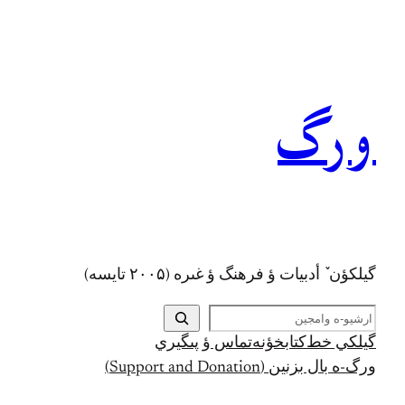
رفتن
به
محتوا
ورگ
گيلکؤن ٚ أدبیات ؤ فرهنگ ؤ غىره (۲۰۰۵ تايسه)
ج
س
گيلکي خط
کتابخؤنه
تماس ؤ پىگيري
ت
ورگ-ه بال بزنين (Support and Donation)
ج
و