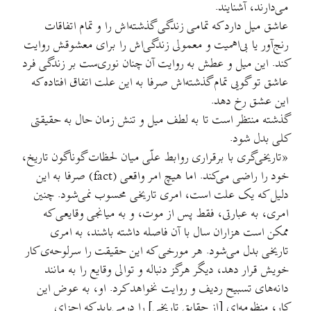
می‌دارند، آشنایند.
عاشق میل دارد که تمامی زندگی گذشته‌اش را و تمام اتفاقات
رنج‌آور یا بی‌اهمیت و معمولی زندگی‌اش را برای معشوقش روایت
کند. این میل و عطش به روایت آن چنان نوری‌ست بر زندگی فرد
عاشق تو گویی تمام گذشته‌اش صرفا به این علت اتفاق افتاده که
این عشق رخ دهد.
گذشته منتظر است تا به لطف میل و تنش زمان حال به حقیقتی
کلی بدل شود.
«تاریخی‌گری با برقراری روابط علّی میان لحظات گوناگون تاریخ،
خود را راضی می‌کند. اما هیچ امر واقعی (fact) صرفا به این
دلیل که یک علت است، امری تاریخی محسوب نمی‌شود. چنین
امری، به عبارتی، فقط پس از موت، و به میانجی وقایعی که
ممکن است هزاران سال با آن فاصله داشته باشند، به امری
تاریخی بدل می‌شود. هر مورخی که این حقیقت را سرلوحه‌ی کار
خویش قرار دهد، دیگر هرگز دنباله و توالی وقایع را به مانند
دانه‌های تسبیح ردیف و روایت نخواهد کرد. او، به عوض این
کار، منظومه‌ای [از حقایق تاریخی] را درمی‌یابد که اجزای