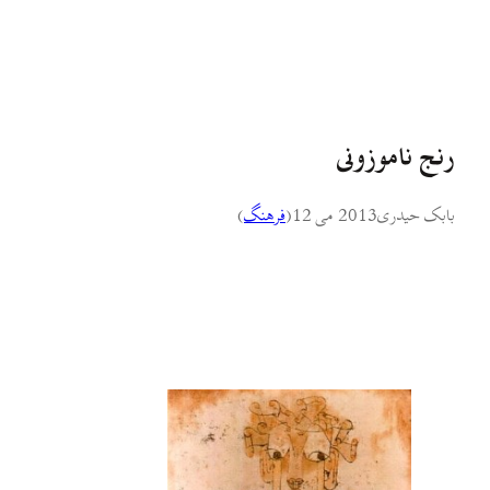
رنج ناموزونی
بابک حیدری
2013 می 12
(
فرهنگ
)