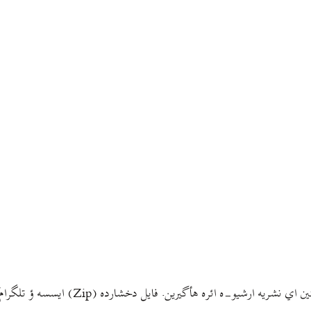
چلنگر ىکته نشريه بۊ مأمدلي أفراشته سردبير