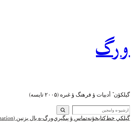
رفتن
به
محتوا
ورگ
گيلکؤن ٚ أدبیات ؤ فرهنگ ؤ غىره (۲۰۰۵ تايسه)
ج
س
گيلکي خط
کتابخؤنه
تماس ؤ پىگيري
ورگ-ه بال بزنين (Support and Donation)
ت
ج
و