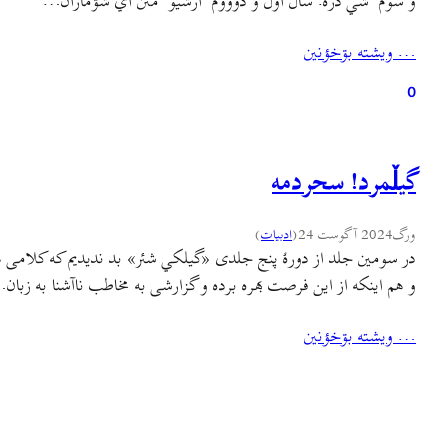
ؤ سوم ٚ شي دره. سال أول ؤ دؤوؤم ٚ ارشيو ٚ مئن اي شۊمارأن…
… ويشته بۊخؤنين
0
گيلٚمرد! سحردمه
ورگ
2024 آگوست 24
(
ادبيات
)
در سومین جلد از دورهٔ پنج جلدی «گيلکي شئر» بد ندیدیم که کلامی هم 
و هم اینکه از این فرصت بهره برده و گزارشی به مخاطب ناآشنا به زبان
… ويشته بۊخؤنين