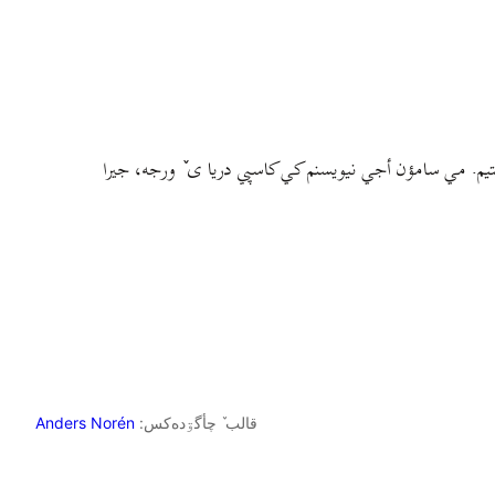
م. مي سامؤن أجي نيويسنم کي کاسپي دريا ی ٚ ورجه، جيرا
قالب ٚ چأگۊده‌کس:
Anders Norén