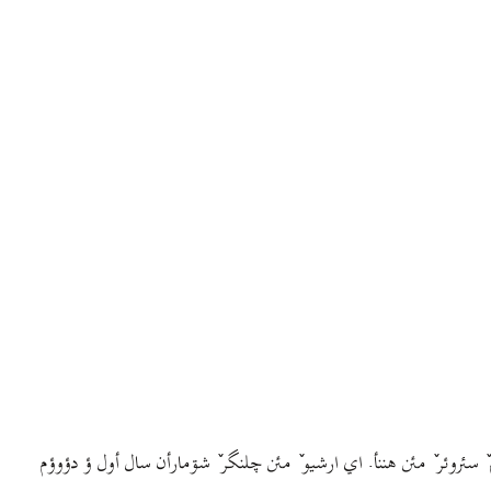
ي ؤ مؤديريت ٚ جي کي تينين اي نشريه ارشيو-ه ائره هأگيرين. فايل دخشارده (Zip) ايسسه ؤ تلگرام ٚ سئروئر ٚ مئن هننأ. اي ارشيو ٚ مئن چلنگر ٚ شۊمارأن سال أول ؤ دؤوؤم