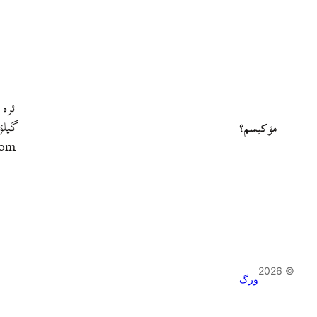
ئره 
گيلؤ
مۊ کيسم؟
com
© 2026
ورگ