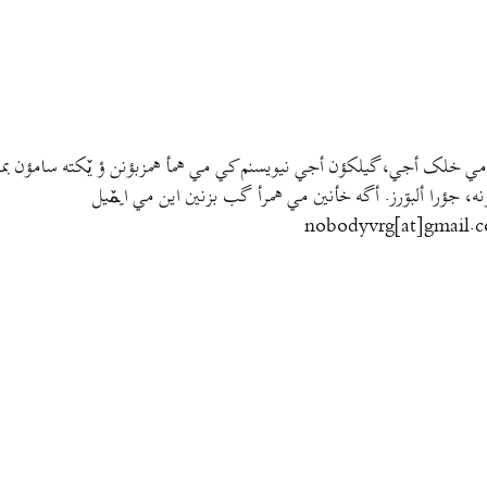
مي خلک أجي، گيلکؤن أجي نيويسنم کي مي همأ همزبؤنن ؤ يٚکته سامؤن بمتي
نه، جؤرا ألبۊرز. أگه خأنين مي همرأ گب بزنين اين مي ايمٚیل‌ ‌
nobodyvrg[at]gmail.