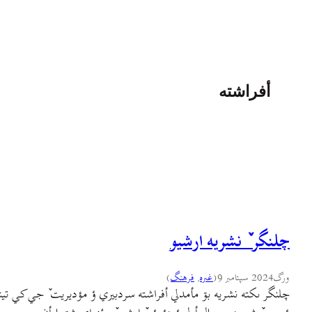
أفراشته
چلنگر ٚ نشريه ارشيو
ورگ
2024 سپتامبر 9
(
غىره
, 
فرهنگ
)