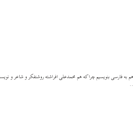
به فارسی بنویسیم چرا که هم محمدعلی افراشته روشنفکر و شاعر و نویسنده‌ا
…