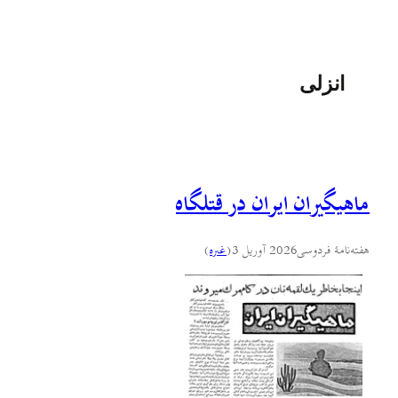
انزلی
ماهیگیران ايران در قتلگاه
هفته‌نامهٔ فردوسی
2026 آوریل 3
(
غىره
)