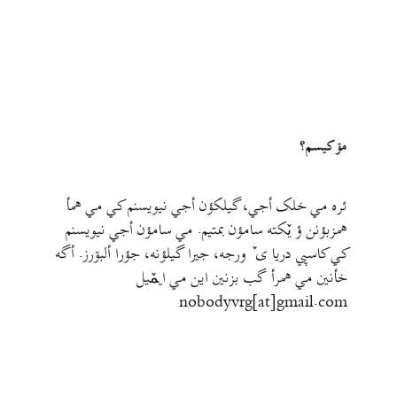
مۊ کيسم؟
ئره مي خلک أجي، گيلکؤن أجي نيويسنم کي مي همأ
همزبؤنن ؤ يٚکته سامؤن بمتيم. مي سامؤن أجي نيويسنم
کي کاسپي دريا ی ٚ ورجه، جيرا گيلؤنه، جؤرا ألبۊرز. أگه
خأنين مي همرأ گب بزنين اين مي ايمٚیل‌ ‌
nobodyvrg[at]gmail.com