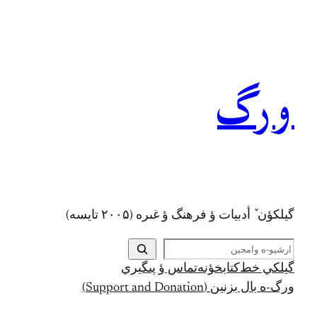
رفتن
به
محتوا
ورگ
گيلکؤن ٚ أدبیات ؤ فرهنگ ؤ غىره (۲۰۰۵ تايسه)
ج
س
گيلکي خط
کتابخؤنه
تماس ؤ پىگيري
ت
ورگ-ه بال بزنين (Support and Donation)
ج
و