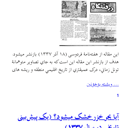
اين مقاله از هفته‌نامهٔ فردوسی (۱۸ آذر ۱۳۳۷) بازنشر ميشود.
هدف از بازنشر اين مقاله اين است که به جاي تصاوير متوهمانهٔ
تونل زماني، درک عميقتري از تاريخ اقليمي منطقه و ريشه های
مشکلات زيست محيطي و معيشتي خود به دست آوريم و نسبت
… ويشته بۊخؤنين
به شکل بهره‌برداري سودمحور از طبيعت هوشيارتر شويم.از تمام
انزلی‌چی‌های قدیمي…
1
آیا بحر خزر خشک میشود؟ (یک پیش‌بینی
تاریخی در سال ۱۳۳۷)