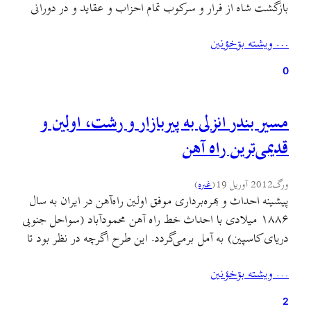
بازگشت شاه از فرار و سرکوب تمام احزاب و عقايد و در دورانی
که آمریکایی‌ها به‌طور تمام و کمال در عرصه‌های مدیریتی و
… ويشته بۊخؤنين
مشورتی کشوری و لشکری ایران حضور و نظارت
داشتند.هفته‌نامهٔ…
0
مسیر بندر انزلی به پیربازار و رشت، اولین و
قدیمی‌ترین راه آهن
ورگ
2012 آوریل 19
(
غىره
)
پیشینه احداث و بهره‌برداری موفق اولین راه‌آهن در ایران به سال
۱۸۸۶ میلادی با احداث خط راه آهن محمودآباد (سواحل جنوبی
دریای کاسپین) به آمل برمی‌گردد. این طرح اگرچه در نظر بود تا
تهران ادامه یابد، ولی با کارشکنی‌های پیمانکارهای بلژیکی به
… ويشته بۊخؤنين
شکست انجامید و خطوط آن، برچیده و برای احداث تلگراف
استفاده شد. در…
2