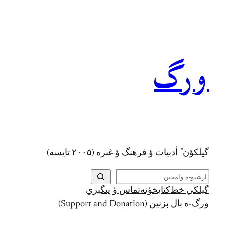
رفتن
به
محتوا
ورگ
گيلکؤن ٚ أدبیات ؤ فرهنگ ؤ غىره (۲۰۰۵ تايسه)
ج
س
گيلکي خط
کتابخؤنه
تماس ؤ پىگيري
ت
ورگ-ه بال بزنين (Support and Donation)
ج
و