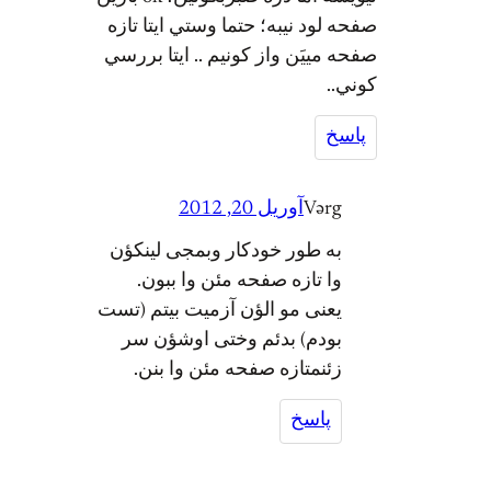
صفحه لود نيبه؛ حتما وستي ايتا تازه
صفحه مييَن واز كونيم .. ايتا بررسي
كوني..
پاسخ
Vərg
آوریل 20, 2012
به طور خودکار وبمجی لینکؤن
وا تازه صفحه مئن وا ببون.
یعنی مو الؤن آزمیت بیتم (تست
بودم) بدئم وختی اوشؤن سر
زئنمتازه صفحه مئن وا بنن.
پاسخ