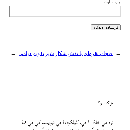
وب‌ سایت
←
فنجان نقره‌ای با نقش شکار شیر
تقویم دیلمی
→
مۊ کيسم؟
ئره مي خلک أجي، گيلکؤن أجي نيويسنم کي مي همأ