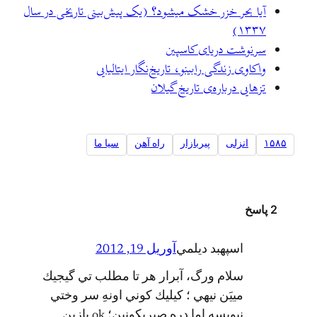
آیا بحر خزر خشک میشود؟ (یک پیش‌بینی تاریخی در سال
۱۳۳۷)
سرنوشت دریای کاسپین
واكاوی زندگی رابینو، تاریخ‌نگار ایتالیایی
تزهایی درباره‌ی تاریخ گیلان
۱۵۸۵
انزلی
پیربازار
راه آهن
سيا ما
2 پاسخ
اسپهبد ديلمي
آوریل 19, 2012
سلام ورگ، آبرار هر تا مطلب تي گيجيك
مييَن نيهي ؛ كيليك كوني اونهِ سر وختي
نيويسه اما دره صبربكونين؛ ok بازين