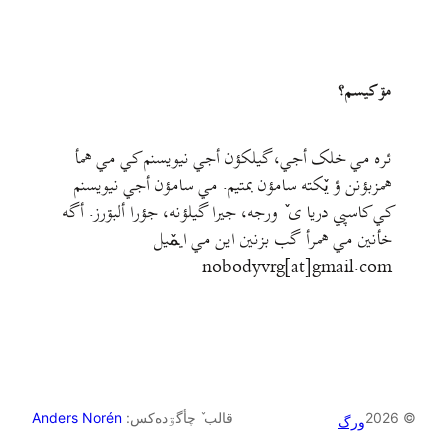
مۊ کيسم؟
ئره مي خلک أجي، گيلکؤن أجي نيويسنم کي مي همأ
همزبؤنن ؤ يٚکته سامؤن بمتيم. مي سامؤن أجي نيويسنم
کي کاسپي دريا ی ٚ ورجه، جيرا گيلؤنه، جؤرا ألبۊرز. أگه
خأنين مي همرأ گب بزنين اين مي ايمٚیل‌ ‌
nobodyvrg[at]gmail.com
© 2026
قالب ٚ چأگۊده‌کس:
Anders Norén
ورگ