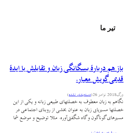
تیر ما
باز هم دربارهٔ بسگانگی زبان و تقابلش با ایدهٔ
قدیمی گویش معیار.
ورگ
2018 نوامبر 26
(
دسته‌بندی نشده
)
نگاهم به زبان معطوف به خصلتهای طبیعی زبانه و یکی از این
خصلتها مسیریابی زبان به عنوان بخشی از روبنای اجتماعی در
مسیرهای گوناگون و گاه شگفتی‌آوره. مثلا توضیح و موضع شما
در قبال یک «فومنی ساکن لاهیجان» که برای فعل «دارند»