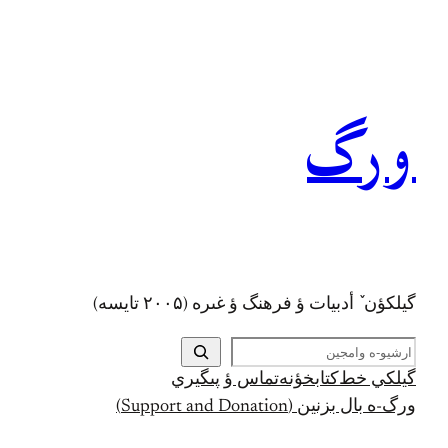
رفتن
به
محتوا
ورگ
گيلکؤن ٚ أدبیات ؤ فرهنگ ؤ غىره (۲۰۰۵ تايسه)
ج
س
گيلکي خط
کتابخؤنه
تماس ؤ پىگيري
ت
ورگ-ه بال بزنين (Support and Donation)
ج
و