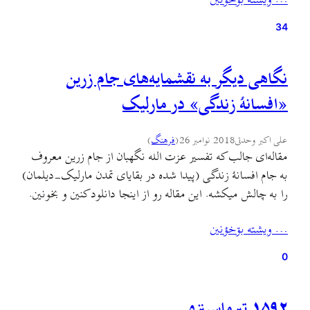
… ويشته بۊخؤنين
میگه «دأند»، چیه؟ آيا نميشه تحولات و توافقهای زبانی رو هم در
سايهٔ…
34
نگاهی دیگر به نقشمایه‌های جام زرین
«افسانهٔ زندگی» در مارلیک
علی اکبر وحدتی
2018 نوامبر 26
(
فرهنگ
)
مقاله‌ای جالب که تفسیر عزت الله نگهبان از جام زرین معروف
به جام افسانهٔ زندگی (پیدا شده در بقایای تمدن مارلیک-دیلمان)
را به چالش میکشه. این مقاله رو از اینجا دانلود کنین و بخونین.
… ويشته بۊخؤنين
0
۱۵۹۲ تیرماسینزه