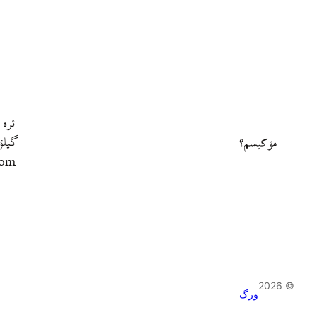
ئره 
گيلؤ
مۊ کيسم؟
com
© 2026
ورگ