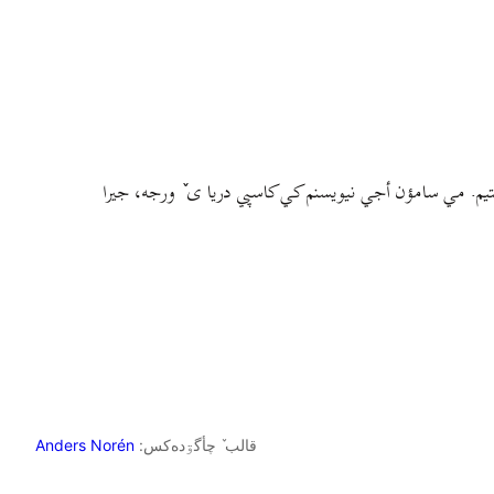
م. مي سامؤن أجي نيويسنم کي کاسپي دريا ی ٚ ورجه، جيرا
قالب ٚ چأگۊده‌کس:
Anders Norén