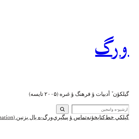
رفتن
به
محتوا
ورگ
گيلکؤن ٚ أدبیات ؤ فرهنگ ؤ غىره (۲۰۰۵ تايسه)
ج
س
گيلکي خط
کتابخؤنه
تماس ؤ پىگيري
ورگ-ه بال بزنين (Support and Donation)
ت
ج
و