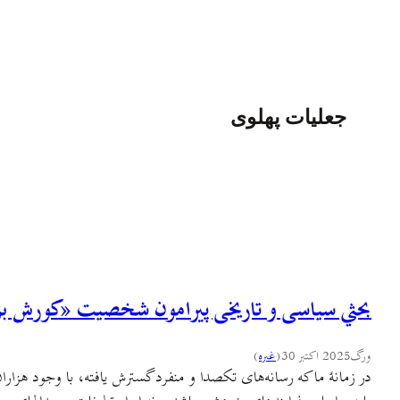
جعلیات پهلوی
بحثي سیاسی و تاریخی پیرامون شخصیت «کورش ب
ورگ
2025 اکتبر 30
(
غىره
)
در زمانهٔ ما که رسانه‌های تکصدا و منفرد گسترش یافته، با وجود هزا