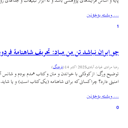
پایه و اساس فرایندهای پژوهشی باشد و نه ابزار تبلیغات و جدالهای 
… ويشته بۊخؤنين
1
چو ایران نباشد تن من مباد: تحریف شاهنامهٔ فرد
رضا مرادی غیاث آبادی
2025 اکتبر 14
(
فرهنگ
)
توضیح ورگ: از کودکی با خواندن و متن و کتاب همدم بودم و شانس آشنای
امنیتی دارد؟ چرا کسانی که برای شاهنامه (یک کتاب است) و یا شاید
… ويشته بۊخؤنين
0