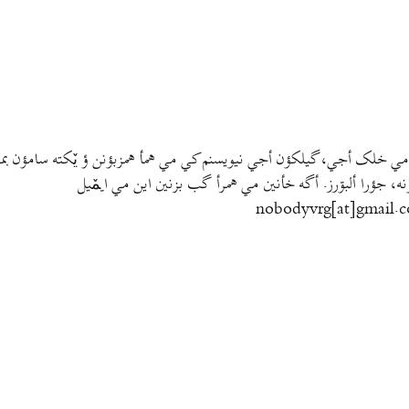
مي خلک أجي، گيلکؤن أجي نيويسنم کي مي همأ همزبؤنن ؤ يٚکته سامؤن بمتي
نه، جؤرا ألبۊرز. أگه خأنين مي همرأ گب بزنين اين مي ايمٚیل‌ ‌
nobodyvrg[at]gmail.