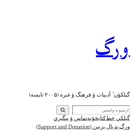
رفتن
به
محتوا
ورگ
گيلکؤن ٚ أدبیات ؤ فرهنگ ؤ غىره (۲۰۰۵ تايسه)
ج
س
گيلکي خط
کتابخؤنه
تماس ؤ پىگيري
ت
ورگ-ه بال بزنين (Support and Donation)
ج
و