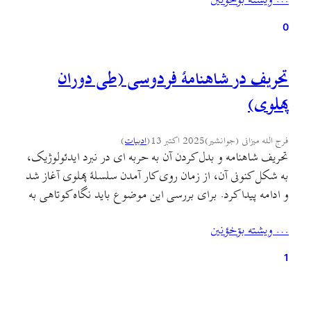
… ويشته بۊخؤنين
(یک کتاب است) و یا شاید…
0
تحریف در شاهنامهٔ فردوسی (طی دوران
پهلوی)
فرج الله میزانی (جوانشیر)
2025 اکتبر 13
(
ادبيات
)
تحریف شاهنامه و بدل کردن آن به حربه ای در نبرد ایدئولوژیک،
به شکل کنونی آن، از زمان روی کار آمدن سلسلهٔ پهلوی آغاز شد
و ادامه پیدا کرد. برای بررسی این موضوع باید نگاه کوتاهی به
اوضاع ایران در آغاز سلطنت پهلوی و نیازهای تبلیغاتی این
… ويشته بۊخؤنين
سلسله بیاندازیم. کودتای سوم اسفند نقطهٔ پایانی بود…
1