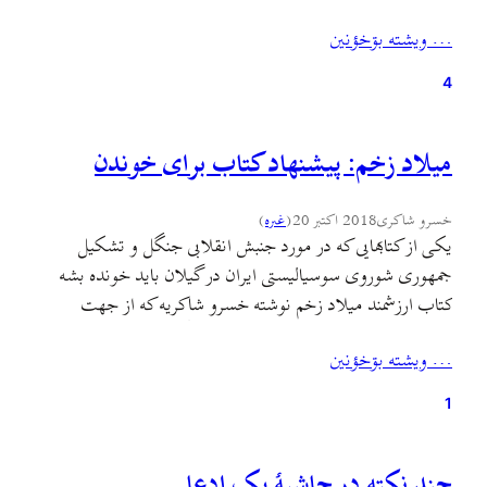
درباره‌ی رشت است و نوعی از برخورد ناسیونالیستی با آن،
… ويشته بۊخؤنين
شهری که این سال‌ها و ماه‌ها و روزها، بسیار درباره‌اش
شنیده‌ایم…
4
میلاد زخم: پیشنهاد کتاب برای خوندن
خسرو شاکری
2018 اکتبر 20
(
غىره
)
یکی از کتابهایی که در مورد جنبش انقلابی جنگل و تشکیل
جمهوری شوروی سوسیالیستی ایران در گیلان باید خونده بشه
کتاب ارزشمند میلاد زخم نوشته خسرو شاکریه که از جهت
فراگیری مشاهده و مطالعه اسناد و نامه نگاری ها و وسعت دید
… ويشته بۊخؤنين
پژوهشگر در این زمینه یک نمونه بی مثاله. این پژوهش ضمن
نگاه انتقادیش…
1
چند نکته در حاشیهٔ یک ادعا