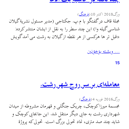
ورگ
2018 اکتبر 10
(
فرهنگ
)
مجلهٔ قاف در گفتگو با م.پ. جکتاجی (مدیر مسئول نشریهٔ گیلان
شناسی گیله وا) این چند سطر را به نقل از ایشان منتشر کرده:
«قبل تر ها هرکسی از هر نقطه از گیلان به رشت می آمد گویش
رشتی را می دانست؛ چون رشت مرکز استان بود و محل داد و
… ويشته بۊخؤنين
ستد و مرکز اداری…
15
معامله‌ای بر سر روح شهر رشت.
ورگ
2016 فوریه 4
(
فرهنگ
)
مجسمهٔ میرزا کوچک، چریک جنگلی و قهرمان مشروطه از میدان
شهرداری رشت به جایی دیگر منتقل شد. این جابجایی کوچک و
شاید چند صد متری، نماد تحولی بزرگ است. تحولی که پروژهٔ