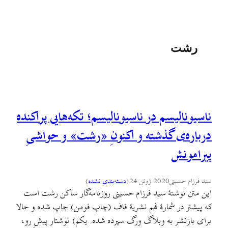
رشت
ناسیونالیسم در ناسیونالیسم؛ تکه‌هایی پراکنده
درباره‌ی گذشته و اکنونِ «رشت» و حواشیِ
پیرامونش
سید فرزام حسینی
2020 ژوئن 24
(
دسته‌بندی نشده
)
این متن نوشتهٔ سید فرزام حسینی روزنامه‌گار ساکن رشت است
که پیشتر در شمارهٔ نهم نشریهٔ قاف (چاپ فومن) چاپ شده و حالا
برای بازنشر به وبلاگ ورگ سپرده شده. یکم) نوشتار پیشِ رو،