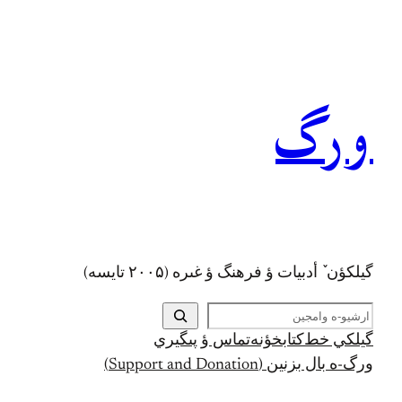
رفتن
به
محتوا
ورگ
گيلکؤن ٚ أدبیات ؤ فرهنگ ؤ غىره (۲۰۰۵ تايسه)
ج
س
گيلکي خط
کتابخؤنه
تماس ؤ پىگيري
ت
ورگ-ه بال بزنين (Support and Donation)
ج
و