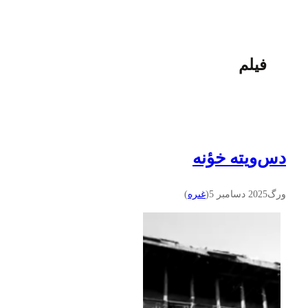
فیلم
دس‌ويته خؤنه
ورگ
2025 دسامبر 5
(
غىره
)