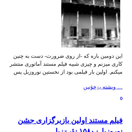
این دومین باره که -از روی ضرورت- دست به چنین
کاری میزنم و چیزی شبیه فیلم مستند آماتوری منتشر
میکنم. اولین بار فیلمی بود از نخستین نوروزبل پس
از دهه‌ها خاموشی و این یکی ثبت یک تجربهٔ حسی-
… ويشته بۊخؤنين
جسمی-سازه‌ای از بقایای خونه‌ایه که بخش مهمی از
کودکی‌م اونجا گذشته و پس از مهاجرت پدربزرگ و
0
مادربزرگ…
فیلم مستند اولین بازبرگزاری جشن
نوروزبل: ۱۵۸۰ نؤرۊزبل