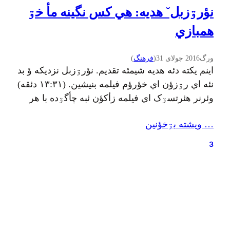
نؤرۊزبلˇ هديه: هي کس نگینه مأ خۊ
همبازي
ورگ
2016 جولای 31
(
فرهنگ
)
اينم يکته دئه هديه شيمئه تقديم. نؤرۊزبل نزديکه ؤ بد
نئه اي رۊزؤن اي خؤرؤم فيلمه بنيشين. (۱۳:۳۱ دئقه)
وئرنر هئرتسۊک اي فيلمه زأکؤن ئبه چأگۊده با هر
انسان ئبه کي دۊستي ؤ هديه ؤ سخاوته خۊش دأنه.
… ويشته بۊخؤنين
اي فيلمه، گيلکي جيرنيويسˇ همرأ تينين ائره’ جي
جيرأکشين يا ائره نيگا بکۊنين:
3