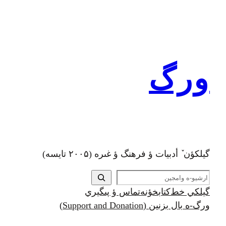
رفتن
به
محتوا
ورگ
گيلکؤن ٚ أدبیات ؤ فرهنگ ؤ غىره (۲۰۰۵ تايسه)
ج
س
گيلکي خط
کتابخؤنه
تماس ؤ پىگيري
ت
ورگ-ه بال بزنين (Support and Donation)
ج
و