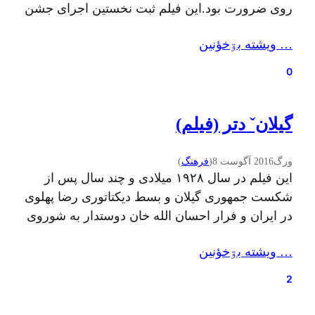
روی ضرورت بود.این فیلم ثبت نخستین اجرای جشن
نوروزبل بعد از دهه ها خاموشی و فراموشیه. در
… ويشته بۊخؤنين
سال ۱۳۸۵ هجری خورشیدی در قالب یک تیم چهار
نفره (امین حسن پور، نیما فرید…
0
گیلانˇ دتر (فیلم)
ورگ
2016 آگوست 8
(
فرهنگ
)
این فیلم در سال ۱۹۲۸ میلادی و چند سال پس از
شکست جمهوری گیلان و بسط دیکتاتوری رضا پهلوی
در ایران و فرار احسان الله خان دوستدار به شوروی
ساخته شده؛ احسان الله خان در این فیلم در نقش
… ويشته بۊخؤنين
خودش بازی کرده و فیلم بر اساس رمان ماه برنزی
و با کارگردانی لئو مور ساخته…
2