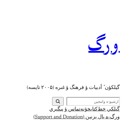
رفتن
به
محتوا
ورگ
گيلکؤن ٚ أدبیات ؤ فرهنگ ؤ غىره (۲۰۰۵ تايسه)
ج
س
گيلکي خط
کتابخؤنه
تماس ؤ پىگيري
ت
ورگ-ه بال بزنين (Support and Donation)
ج
و