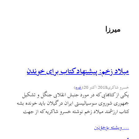
میرزا
میلاد زخم: پیشنهاد کتاب برای خوندن
خسرو شاکری
2018 اکتبر 20
(
غىره
)
یکی از کتابهایی که در مورد جنبش انقلابی جنگل و تشکیل
جمهوری شوروی سوسیالیستی ایران در گیلان باید خونده بشه
کتاب ارزشمند میلاد زخم نوشته خسرو شاکریه که از جهت
فراگیری مشاهده و مطالعه اسناد و نامه نگاری ها و وسعت دید
… ويشته بۊخؤنين
پژوهشگر در این زمینه یک نمونه بی مثاله. این پژوهش ضمن
نگاه انتقادیش…