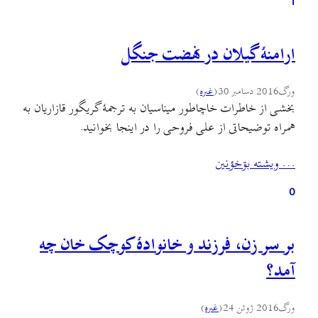
1
ارامنهٔ گیلان در نهضت جنگل
ورگ
2016 دسامبر 30
(
غىره
)
بخشی از خاطرات خاچاطور میناسیان به ترجمهٔ گریگور قازاریان به
همراه توضیحاتی از علی فروحی را در اینجا بخوانید.
… ويشته بۊخؤنين
0
بر سر زن، فرزند و خانوادهٔ کوچک خان چه
آمد؟
ورگ
2016 ژوئن 24
(
غىره
)