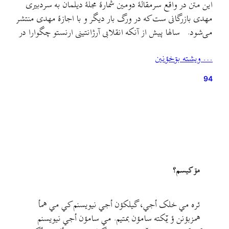
این متن در واقع سرمقالهٔ دومین شمارهٔ مجلهٔ دیلمان به سردبیری
مهدی بازرگانی ست که در ورگ بار دیگر و با اجازهٔ مهدی منتشر
می‌شود. سالها پیش از آنکه انقلابی آرژانتینی ارنستو چگوارا در
بولیوی طی عملیاتی که توسط سازمان سیا طراحی شده بود
… ويشته بۊخؤنين
دستگیر و به طرز فجیعی کشته شود، میرزا کوچک جنگلی…
94
مۊ کيسم؟
ئره مي خلک أجي، گيلکؤن أجي نيويسنم کي مي همأ
همزبؤنن ؤ يٚکته سامؤن بمتيم. مي سامؤن أجي نيويسنم