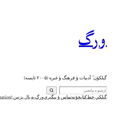
رفتن
به
محتوا
ورگ
گيلکؤن ٚ أدبیات ؤ فرهنگ ؤ غىره (۲۰۰۵ تايسه)
ج
س
گيلکي خط
کتابخؤنه
تماس ؤ پىگيري
ورگ-ه بال بزنين (Support and Donation)
ت
ج
و