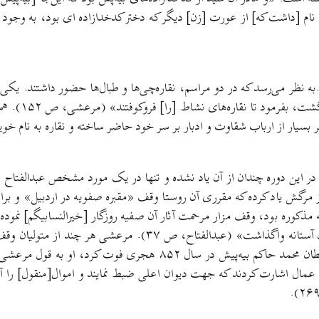
د.به نظر می‌رسد که در دو مراسم، نقاره‌چی‌ها و طبال‌ها حضور داشتند. ی
 بسیار از ارباب شقاوت و ادبار بر سر خود حاضر ساخته و نقاره به نام خو
 در این دوره چندان از آن یاد نشده و تنها در یک مورد مشخص عبدالفتاح
مرگش یاد کرده که مقرری آن روستا وقف «مقبره صفویه در اردبیل» و برای 
ه مذکوره بود، وقف مزار مرحمت آثار آن صفیه روزگار [خیرالنسابیگم] نمود
رسانیده و به آستانه متبرکه فرستاده، قریه مذکوره را به تصرف متولی
رابطه چند نکته‌ی مهم دارد. وقتی کارگیا حسام‌الدین عموی کارگیا سلط
 عمال اشارت کردند که جهت دیوان اعلی ضبط نمایند و اموال[منقول] را آن