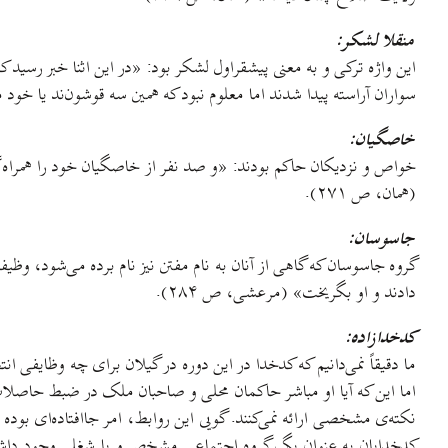
منقلا لشکر:
سواران آراسته پیدا شدند اما معلوم نبود که همین سه قوشون‌ند یا خو
خاصگیان:
(همان، ص ۲۷۱).
جاسوسان:
گروه جاسوسان که گاهی از آنان به نام مفتن نیز نام برده می‌شود، وظی
دادند و او بگریخت» (مرعشی، ص ۲۸۴).
کدخدازاده:
ما دقیقاً نمی‌دانیم که کدخدا در این دوره در گیلان برای چه وظایفی
اما این که آیا او مباشر حاکمان محلی و صاحبان ملک در ضبط حاصلات و
نکته‌ی مشخصی ارائه نمی‌کنند. گویی این روابط، امر جاافتاده‌ای بو
کدخدایان به عنوان یگ گروه اجتماعی مشخص و یا شغلی وجود داشته اس