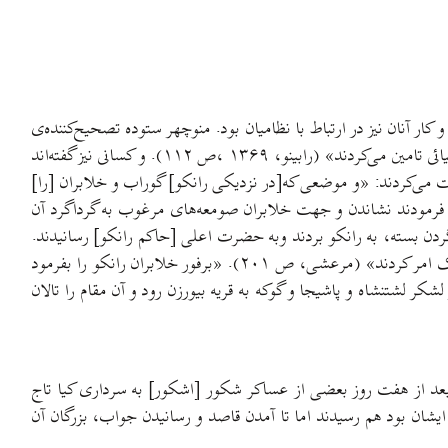
ر آنان نیز در ارتباط با نظامیان بود. منوچهر ستوده تصحیح‌کننده‌ی
کتاب مرعشی، آنان را «سربازان خاصه‌ی سلطان» می‌داند و رابینو می‌گوید که آنان «خدمتگزارانی [بودند] که خوراک و خوابگاهشان را امیران کیائی تامین می‌کردند» (رابینو، ۱۳۶۹ ،ص ۱۱۲). و کسانی نیز گفته‌اند
افت می‌کردند: «و موضعی که[در نزدیکی رانکو] گوراب و خلابران [را]
ن فرمودند نشاندن و جهت خلابران صومعه‌های مرغوب به گرداگرد آن
[اسیران جنگی] را، خلابران لاهجان دست و گردن بسته، به رانکو بردند وبه حضرت اعلی [حاکم رانکو] رسانیدند.
این معنی را موجب اتفاق حسنه دانسته، شکر حضرت تعالی شانه به تقدیم رسانیدند و خلابران را تحسین نمودند و بر ازدیاد مرسوم [حقوق] هر یک امر کردند» (مرعشی، ص ۲۰۱). «برفور خلابران رانکو را بفرمود
ست نفر دیگر از لشکر لشتنشاه و پاشیجا و گوکه به قریه بیورزن رود و آن مقام را تالان
 «بعد از هفت روز بعضی از عساکر شکور [اشکور] به سرداری کیا تاج
ه سرداری کیا تاج الدین که مهتر خنادهان ایشان بود هم رسیدند اما تا آمدن قاصد و رسانیدن جواب، بزرگان آن