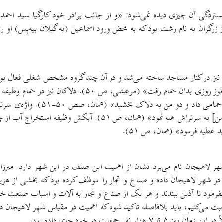
 یا گستردگی آن چیزی دیده نمی‌شود: «و از جانب برادر خود کارگیا سید
عود رشتی از زرگران به نام رشت بود که به محض ورود اسماعیل (به گیلان بیه‌پس
یز در کنار مساجد ساخته می‌شد و در آن چند گروه مشخص شغلی فعال بودند.
او بود: «چون حمامی اعلام سیادت‌مآبی [حاکم لاهیجان] گردان
نیز کار می‌کردند: «چون انوز از ح
صورت بود لیکن تعمداً تنها لقب سر تراش به او داده بودند: «و دو [
عطیه فرمود» (همان، ص ۵۱).
ر شهر لاهیجان داده و صناع و تجار را موظف کرده بود که بخشی از هزین
نیم، باید بلافاصله تاکید شود که اهمیت در مقیاس شهر لاهیجان در این
جمعیت در خود جای داده بود.