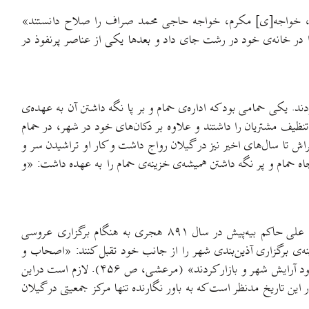
 احمد، خواجه[ی] مکرم، خواجه حاجی محمد صراف را صلاح دانستند»
) او را در خانه‌ی خود در رشت جای داد و بعدها یکی از عناصر پرنفوذ در
 یکی حمامی بود که اداره‌ی حمام و بر پا نگه داشتن آن به عهده‌ی
ید که انوز روزی بدان حمام رفت» (مرعشی، ص ۵۰). دلاکان نیز در حمام وظیفه تنظیف مشتریان را داشتند و علاوه بر دکان‌های خود در شهر، در حمام
مام بیرون رفت، چهار من ابریشم به حمامی داد و دو من به دلاک بخشید» (همان، صص ۵۰-۵۱). واژه‌ی سرتراش تا سال‌های اخیر نیز در گیلان رواج داشت و کار او تراشیدن سر و
من] به سرتراش هبه نمود» (همان، ص ۵۱). آبکش وظیفه استخراج آب از چاه حمام و پر نگه داشتن همیشه‌ی خزینه‌ی حمام را به عهده داشت: «و
صناع (صنعت گران) و تجار به گونه‌ای که مرعشی از آن در داخل شهر لاهیجان نام می‌برد نشان از اهمیت این صنف در این شهر دارد. میرزا علی حاکم بیه‌پیش در سال ۸۹۱ هجری به هنگام برگزاری عروسی
ه‌ی برگزاری آذین‌بندی شهر را از جانب خود تقبل کنند: «اصحاب و
ارکان دولت جمع شدند و بنیاد سور و سرور کرده، شهر [لاهیجان] را بفرمود تا آذین ببندند و هر یک از صناع و تجار به آلات و اسباب صنعت خود آرایش شهر و بازار کردند» (مرعشی، ص ۴۵۶). لازم است دراین
 تاریخ مدنظر است که به باور نگارنده تنها مرکز جمعیتی در گیلان