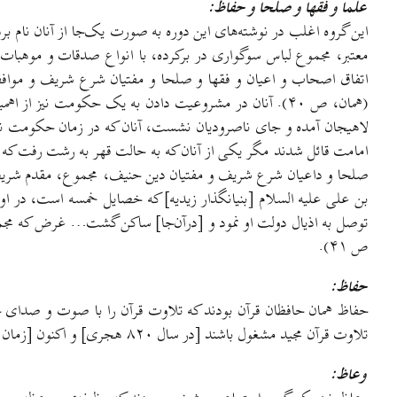
علما و فقها و صلحا و حفاظ:
این گروه اغلب در نوشته‌های این دوره به صورت یک‌جا از آنان نام 
اتفاق اصحاب و اعیان و فقها و صلحا و مفتیان شرع شریف و موافقان
(همان، ص ۴۰). آنان در مشروعیت دادن به یک حکومت نیز 
لاهیجان آمده و جای ناصرودیان نشست، آنان که در زمان حکومت ناص
امامت قائل شدند مگر یکی از آنان که به حالت قهر به رشت رفت که 
صلحا و داعیان شرع شریف و مفتیان دین حنیف، مجموع، مقدم شریف آ
بن علی علیه السلام [بنیانگذار زیدیه] که خصایل خمسه است، در ا
توصل به اذیال دولت او نمود و [درآن‌جا] ساکن گشت… غرض که مجموع
ص ۴۱).
حفاظ:
حفاظ همان حافظان قرآن بودند که تلاوت قرآن را با صوت و صدای خو
تلاوت قرآن مجید مشغول باشند [در سال ۸۲۰ هجری] و اکنون [زمان نوشتن کتاب] نیز هستند» (مرعشی، ص ۱۴۲).
وعاظ: