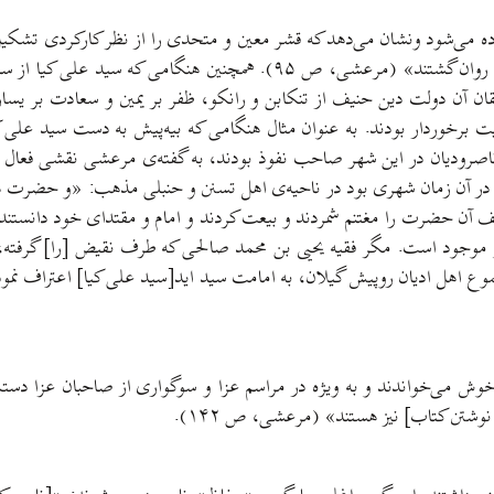
برده می‌شود ونشان می‌دهد که قشر معین و متحدی را از نظر کارکردی تشکی
معتبر، مجموع لباس سوگواری در برکرده، با انواع صدقات و موهبات روان گش
 آن دولت دین حنیف از تنکابن و رانکو، ظفر بر یمین و سعادت بر یسار، 
از اهمیت برخوردار بودند. به عنوان مثال هنگامی که بیه‌پیش به دست سید عل
رودیان در این شهر صاحب نفوذ بودند، به گفته‌ی مرعشی نقشی فعال در ا
در آن زمان شهری بود در ناحیه‌ی اهل تسنن و حنبلی مذهب: «و حضرت هدا
ن حضرت را مغتنم شمردند و بیعت کردند و امام و مقتدای خود دانستند
و موجود است. مگر فقیه یحیی بن محمد صالحی که طرف نقیض [را] گرفته،
 اهل ادیان روپیش گیلان، به امامت سید اید[سید علی کیا] اعتراف نموده
ش می‌خواندند و به ویژه در مراسم عزا و سوگواری از صاحبان عزا دستمز