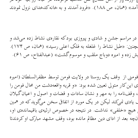
آورده بودند» (مرعشی، ص ۱۷۸). «و فرزندی دیگر، کارگیا بازی‌کیا نام [داشت که] از عورت [زن] دیگر که دختر کدخدازاده ای بود، به وجود آمد» (همان، ص ۱۸۸). «فرود آمدند و به خانه کدخدای نزول نمودند
کی در مراسم جشن و شادی و پیروزی بود که نقاره‌ی نشاط زده می‌شد و
دیگری نقاره‌ی عزا و سوگواری: «چون سید مرتضی از آن فتح باخبر گشت، بفرمود تا نقاره‌های نشاط [را] فروکوفتند» (مرعشی، ص ۱۵۲). همچنین: «طبل نشاط را غلغله به فلک اعلی رسید» (همان، ص ۱۷۴).
یش زده و امیره دوباج ملقب و موسوم گشت» (عبدالفتاح، ص ۶۱).
 فومنی از وقف یک روستا در ولایت فومن توسط مظفرالسلطان (امیره
این کار متولی تعیین شده بود: «و قریه واقعه‌دشت من محال فومن را
ه، وقف‌نامه را به مهر و نشان سادات و قضات و اصول و اعیان گیلان
ان آستانه واگذاشت» (عبدالفتاح، ص ۳۷). مرعشی هر چند از متولیان وقف یادی نمی‌کند لیکن در یک مورد از اتفاقی سخن می‌گوید که در همین
ان محمد حاکم بیه‌پیش در سال ۸۵۲ هجری فوت کرد، او به قول مرعشی هیچ «خلفی» نداشت. در نتیجه در خصوص ارثیه‌ی باقیمانده‌ی او،
‌چه بعد از ادای دین مظالم مانده بود، وقف مشهد مبارک او کردندتا