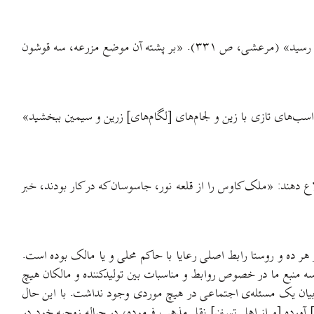
این واژه ترکی و به معنی پیشقراول لشکر بود: «در این اثنا خبر رسید که منقلای لشکر جرار حضرت پادشاه سعید سلطان بوسعید تیموری به سمنان رسید» (مرعشی، ص ۳۳۱). «بر پشته آن موضع مزرعه، سه قوشون
 (مرعشی، ص ۱۷۱). «[سلطان محمد کیا] و اکثر خاصگیان را اسب‌های تازی با زین و لجام‌های [لگام‌های] زرین و سیمین ببخشید»
لاع دهند: «ملک کاوس را از قلعه نور، جاسوسان که در کار بودند، خبر
 هر ده و روستا رابط اصلی رعایا با حاکم محلی و یا مالک بوده است.
 سه منبع ما در خصوص روابط و مناسبات بین تولیدکننده و مالکان هیچ
ای بیان یک مسئله‌ی اجتماعی در هیچ موردی وجود نداشت. با این حال
 آورده [و از اهل تسنن] نقل مذهب فرموده، در حباله زوجیه خود در