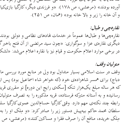
و آن خانه را زیر و بالا خانه بود» (همان، ص ۲۵۱).
نقاره‌چی و طبال:
نقاره‌چی‌ها و طبال‌ها عموماً در خدمات نهادهای نظامی و دولتی بودن
در برخی موارد اعلام حکومت و قیام نیز با نقاره اعلام می‌شد: «لشکر
متولیان وقف:
وقف در سنت اسلامی بسیار متداول بود ولی در منابع مورد بررسی ما
دباج) برای همسر شاهزاده‌ی خود (که خواهر شاه اسماعیل بود) پس از 
که هر ساله مبلغ یک‌هزار تنکه [سکه‌ی رایج این دوره] نو مقرری قری
سلطان محمد حاکم بیه‌پیش دستور زیر را صادر کرد: «و مِلک او را به
مِلک خریده، منافع آن را صرف فقرا و مساکین کنند» (مرعشی، ص ۲۶۹).