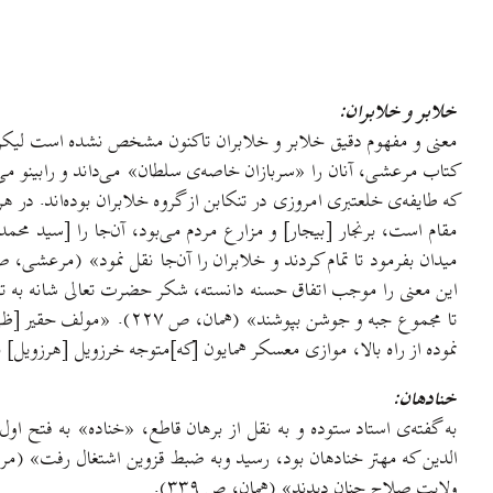
خلابر و خلابران:
معنی و مفهوم دقیق خلابر و خلابران تاکنون مشخص نشده است لیکن بی‌ت
که طایفه‌ی خلعتبری امروزی در تنکابن از گروه خلابران بوده‌اند. در
مقام است، برنجار [بیجار] و مزارع مردم می‌بود، آن‌جا را [سید م
تا مجموع جبه و جوشن بپوش
نموده از راه بالا، موازی معسکر همایون [که]متوجه خرزویل [هرزویل] بود
خنادهان:
به گفته‌ی استاد ستوده و به نقل از برهان قاطع، «خناده» به فتح ا
ولایت صلاح چنان دیدند» (همان، ص ۳۳۹).