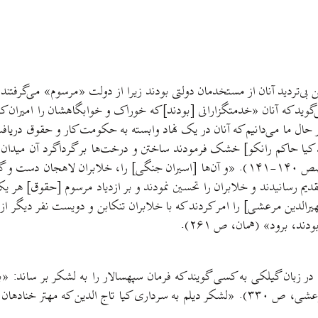
ردید آنان از مستخدمان دولتی بودند زیرا از دولت «مرسوم» می‌گرفتند و کا
 هر حال ما می‌دانیم که آنان در یک نهاد وابسته به حکومت کار و حقوق دری
حمد کیا حاکم رانکو] خشک فرمودند ساختن و درخت‌ها بر گرداگرد آن میدا
میدان بفرمود تا تمام کردند و خلابران را آن‌جا نقل نمود» (مرعشی، صص ۱۴۰-۱۴۱). «و آن‌ها 
ند» (همان، ص ۲۲۷). «مولف حقیر [ظهیرالدین مرعشی] را امر کردند که با خلابران تنکابن و دوی
ند، برود» (همان، ص ۲۶۱).
ول در زبان گیلکی به کسی گویند که فرمان سپهسالار را به لشکر بر ساند:
الدین که مهتر خنادهان بود، رسید وبه ضبط قزوین اشتغال رفت» (مرعشی، ص ۳۳۰). «لشکر دیلم ب