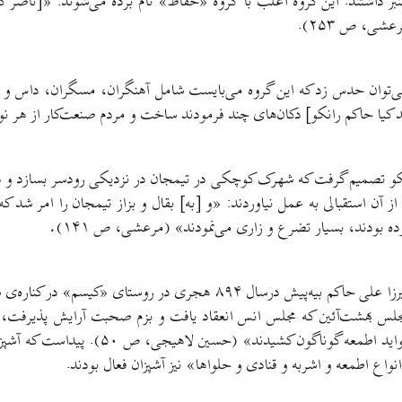
 داشتند. این گروه اغلب با گروه «حفاظ» نام برده می‌شوند: «[ناصر 
شی، ص ۲۵۳).
ی‌توان حدس زد که این گروه می‌بایست شامل آهنگران، مسگران، داس و چاقو
کیا حاکم رانکو] دکان‌های چند فرمودند ساخت و مردم صنعت‌کار از هر نوع 
نکو تصمیم گرفت که شهرک کوچکی در تیمجان در نزدیکی رودسر بسازد و درآن
ز آن استقبالی به عمل نیاوردند: «و [به] بقال و بزاز تیمجان را امر شد
ه بودند، بسیار تضرع و زاری می‌نمودند» (مرعشی، ص ۱۴۱)
.
این واژه توسط لاهیجی به کار برده شده و مربوط به مراسمی‌ست که میرزا علی 
جلس بهشت‌آئین که مجلس انس انعقاد یافت و بزم صحبت آرایش پذیرفت، سا
هرگونه تحف عرض کردند. بعد از این توشمال
«انواع اطمعه و اشربه و قنادی و حلواها» نیز آشپزان فعال بودند.