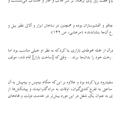
کیا] هفت روز پای برهنه، بر سرِ خاک و خار و خاشاک می‌نشست و
 و شمشیرسازان بوده و همچنین در ساختن ابزار و آلاتی نظیر بیل و
آن‌جا بنشاندند» (مرعشی، ص ۱۴۲).
 از جمله محوطه‌ی بازاری بنا کرد که به نظر او خیلی مناسب بود اما
 که رخت خود را بدان‌جا برند… وقتی که [ساخت بازار] تمام شد، مولف
حاکم بیه‌پیش درسال ۸۹۴ هجری در روستای «کیسم» در کناره‌ی سفیدرود برپا کرده بود و علاوه بر این که حکام بیه‌پس و بیه‌پیش به آن
عتی به تفرج کشتی‌گیران، اوقات به مراد گذرانیدند و پیشکش‌ها از
ان [آشپزان] چرب‌دست مواید اطمعه گوناگون کشیدند» (حسین لاهیجی، ص ۵۰). پیداست که آشپزی به عنوان یک شغل در این دوره بیش‌تر در خدمت دولت و نهادهای