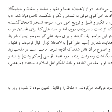
ل می‌دادند: «و از لاهجان، علما و فقها و صلحا و حفاظ و خواجگان
تند» (مرعشی، ص ۹۵). همچنین هنگامی که سید علی کیا از سادات امیر کیایی موفق به تسخیر رانکو و شکست ناصرودیان شد: «به
با تکبیر و تهلیل و ترویج امور دین، متوجه تسخیر لاهجان گشتند»
ی کیا از دست ناصرودیان بیرون آمد و سید علی کیا برای نخستین بار به
ین مراسم ایفاء کردند و برای سید علی کیا به رسم زیدیان شرایط
یت شعاری [سید علی کیا] به لاهجان نزول اقبال فرمودند و فقها و
 و مجموع بر آن قائل شدند که آن‌چه شرط امامت است در مذهب زید
 بگذاشت وبه رشت رفته، امیره محمد تجاسبی [حاکم رشت] را دید و
، او را مفترض الطاعه و نافذ الحکم اهل اسلام دانستند» (مرعشی،
د دریافت می‌کردند: «حفاظ را وظایف تعیین نموده تا شب و روز به