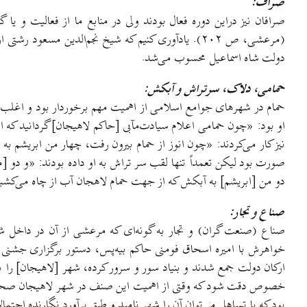
صراف:
صرافان نیز دراین دوره فعال بودند ولی در منابع ما از فعالیت و
(مرعشی، ص ۲۰۲). یادآوری کنیم که شیخ نجم‌الدین مس
دولت شاه اسماعیل محسوب می‌شد.
حمامی، دلاک، سرتراش و آبکش:
حمام در شهرهای جوامع اسلامی از اهمیت مهم برخوردار بود و اغلب ن
دو من [ابریشم] به آبکش که از جهت حمام لاهجان آب از چاه می‌کشید 
صناع و تجار:
خواهرش با امیره اسحاق فومنی حاکم بیه‌پس، دستور برگزاری جشنی د
خصوص دقت شود که وقتی از اهمیت این صنف در شهر لاهیجان صحبت می‌ک
بود که با تساهل می‌توان آن را شهر نامید و طبق برآورد نگارنده احتمالاً در این زمان بین ۵ تا ۷ هزار نفر 