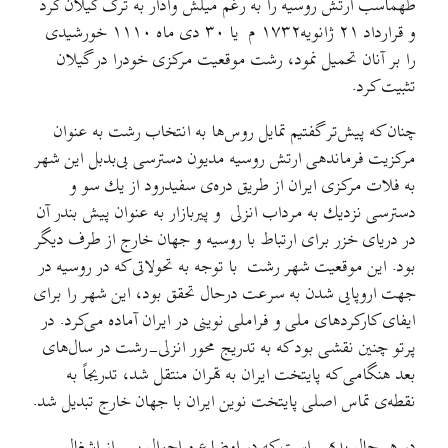
طهماسب ارتش روسیه را به رغم میلش وادار به ترک گیلان کرد
و قرارداد ۲۱ ژانویه۱۷۳۲ م یا ۳۰ دی ماه ۱۱۱۰ خورشیدی
را بر آنان تحمیل نمود، رشت موقعیت مركز‌ی خودرا در گیلان
تثبیت کرد.
چنان که پیش‌تر گفتیم تمایل روس‌ها به انتخاب رشت به عنوان
مرکزیت فرماندهی ارتش روسیه مدیون دسترسی بی‌بدبل این شهر
به فلات مركزی ایران از طریق دره‌ی سفیدرود از یك سو و
دسترسی نزدیك به مرداب انزلی و پیربازار به عنوان پیش بندر آن
در دریای خزر برای ارتباط با روسیه و جهان خارج از طرف دیگر
بود. این موقعیت شهر رشت با توجه به تحولاتی که در روسیه در
جهت اروپایی شدن به سرعت درحال تحقق بود، این شهر را برای
ایفای کارکردهای ملی و فراملی نوینی در ایران آماده می‌کرد. در
پرتو چنین نقشی بود که به تدریج محور انزلی-رشت در سال‌های
بعد هنگامی که پایتخت ایران به تهران منتقل شد، تدریجاً به
نقطه‌ی تماس اصلی پایتخت نوین ایران با جهان خارج تبدیل شد.
در هر حال بدیهی است كه در اوضاع و احوال پس از اشغال