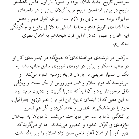
سرفصل تاریخ جدید گیلان بوده و اصولاً پتر اول عامل ناهشیار
تاریخ در پیش انداختن تاریخ نوین گیلان پیش از هر ناحیه‌ای
درایران بوده است.ازاین رو لازم است برای تحول مهم و فصل
جداکننده‌ی تاریخ قدیم و جدید اندکی به دلایل وقوع و چگونگی
این تحول و ظهور آن در اوایل قرن هیجدهم به اجمال نظری
بیاندازیم.
مارکس در نوشته‌ی هوشمندانه‌ای که هیچ‌گاه در مجموعه‌ی آثار او
در چاپ مسکو و برلین در دوره‌ی شوروی سابق چاپ نشد به
نکته‌ی بسیار ظریفی در باره‌ی تاریخ روسیه اشاره می‌کند. او
می‌نویسد که قوم اسلاو و همین‌طور روس از یک سنت و ویژگی
ذاتی برخوردار بود و آن این که «دریا گریز» و «درون بوم» بود.
به این معنی که از ابتدای تاریخ این اقوام از نظر توزیع جغرافیایی،
خود را در خشکی‌ها محصور و محاط کرده و اگر هم قلمرو
پراکندگی آن‌ها به سواحل دریا ختم می‌شد، آن دریاها به آب‌های
یخ‌زده‌ی بی‌تحرک محدود و محصور می‌شدند. اما او می‌گوید که
«پتر [اول] از همان آغاز تمامی سنن نژاد اسلاو را زیر پاگذاشت: