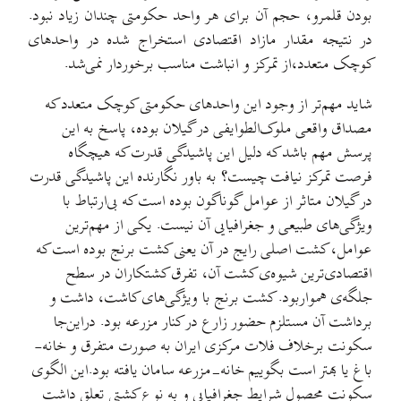
بودن قلمرو، حجم آن برای هر واحد حکومتی چندان زیاد نبود.
در نتیجه مقدار مازاد اقتصادی استخراج شده در واحدهای
کوچک متعدد،از تمرکز و انباشت مناسب برخوردار نمی‌شد.
شاید مهم‌تر از وجود این واحدهای حکومتی کوچک متعدد که
مصداق واقعی ملوک‌الطوایفی در گیلان بوده، پاسخ به این
پرسش مهم باشد که دلیل این پاشیدگی قدرت که هیچگاه
فرصت تمرکز نیافت چیست؟ به باور نگارنده این پاشیدگی قدرت
در گیلان متاثر از عوامل گوناگون بوده است که بی‌ارتباط با
ویژگی‌های طبیعی و جغرافیایی آن نیست. یکی از مهم‌ترین
عوامل، کشت اصلی رایج در آن یعنی کشت برنج بوده است که
اقتصادی‌ترین شیوه‌ی کشت آن، تفرق کشتکاران در سطح
جلگه‌ی همواربود. کشت برنج با ویژگی‌های کاشت، داشت و
برداشت آن مستلزم حضور زارع در کنار مزرعه بود. دراین‌جا
سكونت برخلاف فلات مركزی ایران به صورت متفرق و خانه-
باغ یا بهتر است بگوییم خانه-مزرعه سامان یافته بود.این الگوی
سكونت ‌محصول شرایط‌ جغرافیایی‌ و به نوع كِشتی تعلق داشت