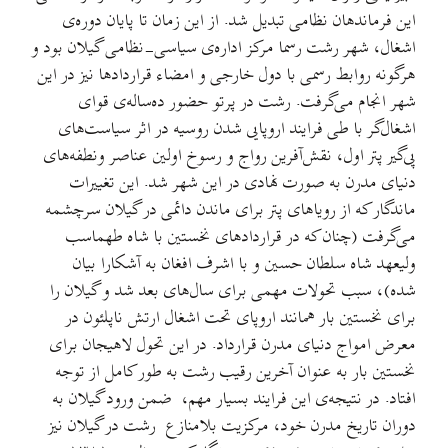
این فرماندهان نظامی تبدیل شد. از این زمان تا پایان دوره‌ی
اشغال، شهر رشت ر‌سما مركز اداره‌ی سیاسی-نظامی ‌گیلان بود و
هرگونه ‌روابط رسمی با دول خارجی و امضاء قراردادها نیز در این
شهر انجام می‌گرفت. رشت در پرتو حضور ده‌ساله‌ی قوای
اشغال‌گر با طی فرایند اروپایی شدن روسیه در اثر سیاست‌های
پی‌گیر پتر اول، نقش‌آفرین رواج و رسوخ اولین عناصر ونطفه‌های
دنیای مدرن به صورت نهادی در این شهر شد. این تغییرات
ماندگار که از رویاهای پتر برای ماندن دائمی در گیلان سرچشمه
می‌گرفت (چنان که در قراردادهای نخستین با شاه طهماسب
ولیعهد شاه سلطان حسین و با اشرف افغان به آشکارا بیان
شده)، سبب تحولات مهمی برای سال‌های بعد شد و گیلان را
برای نخستین بار همانند اروپای تحت اشغال ارتش ناپلئون در
معرض امواج دنیای مدرن قرارداد. در این تحول لاهیجان برای
نخستین بار به عنوان آخرین رقیب رشت به طور کامل از توجه
افتاد. در نتیجه‌ی این فرایند بسیار مهم‌، ضمن ورود گیلان به
دوران تاریخ مدرن خود، مرکزیت بلامنازع رشت در گیلان نیز