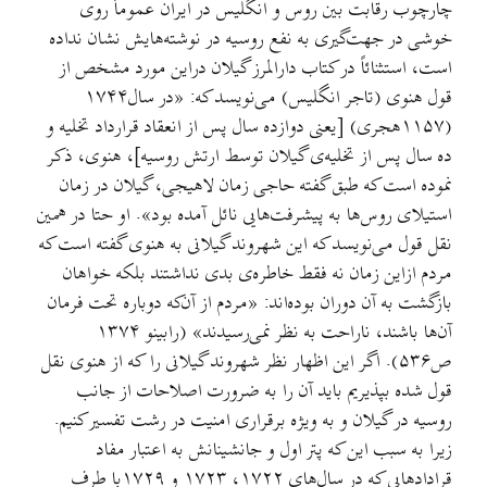
چارچوب رقابت بین روس و انگلیس در ایران عموماً روی
خوشی در جهت‌گیری به نفع روسیه در نوشته‌هایش نشان نداده
است، استثنائاً در کتاب دارالمرز گیلان دراین مورد مشخص از
قول هنوی (تاجر انگلیس) می‌نویسد که: «در سال۱۷۴۴
(۱۱۵۷هجری) [یعنی دوازده سال پس از انعقاد قرارداد تخلیه و
ده سال پس از تخلیه‌ی گیلان توسط ارتش روسیه]، هنوی، ذکر
نموده است که طبق گفته حاجی زمان لاهیجی، گیلان در زمان
استیلای روس‌ها به پیشرفت‌هایی نائل آمده بود». او حتا در همین
نقل قول می‌نویسد که این شهروند گیلانی به هنوی گفته است که
مردم ازاین زمان نه فقط خاطره‌ی بدی نداشتند بلکه خواهان
بازگشت به آن دوران بوده‌اند: «مردم از آن‌که دوباره تحت فرمان
آن‌ها باشند، ناراحت به نظر نمی‌رسیدند» (رابینو ۱۳۷۴
ص۵۳۶). اگر این اظهار نظر شهروند گیلانی را که از هنوی نقل
قول شده بپذیریم باید آن را به ضرورت اصلاحات از جانب
روسیه در گیلان و به ویژه برقراری امنیت در رشت تفسیر کنیم.
زیرا به سبب این که پتر اول و جانشینانش به اعتبار مفاد
قرادادهایی که در سال‌های ۱۷۲۲، ۱۷۲۳ و ۱۷۲۹با طرف