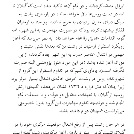
ایرانی منعقد کرده‌اند و در تمام آن‌ها تاکید شده است که گیلان تا
ابد در دست روس‌ها باقی خواهد ماند، در بازسازی رشت به
سبک دنیای مدرن تردیدی به خرج ندادند. پتر حتا به ارمنیان
قفقاز پیشنهاد کرده بود که در صورت مهاجرت به این شهر، همه
گونه اقدامات حمایتی راانجام خواهد داد. به نظر می‌رسد که آغاز
رویکرد استقرار ارمنیان در رشت نیز که بعدها نقش مثبت و
مهمی در انتقال عناصر مدرن به این شهر ایفاء کردند، ازاین
دوران آغاز شده باشد (در این مورد هنوز پژوهشی البته صورت
نگرفته است). یادآوری کنیم که در تداوم استقرار این گروه از
شهروندان روس در رشت، نحوه‌ی خاتمه‌ی اشغال بسیار موثر بود.
زیرا چنان که متن قرارداد ۱۷۳۲ نشان می‌دهد، تخلیه‌ی ارتش
روسیه از گیلان با تعهدات متقابل دو دولت و با مسالمت تمام
انجام شد و درنتیجه تداوم مهاجرت این گروه بدون خصومتی
می‌توانست همچنان دوام داشته باشد.
در هر حال رشت پس از رفع اشغال موقعیت مرکزی خود را در
گیلان تثبیت کرد. رابینو درباره‌ی آغاز مرکزیت رشت گفته است