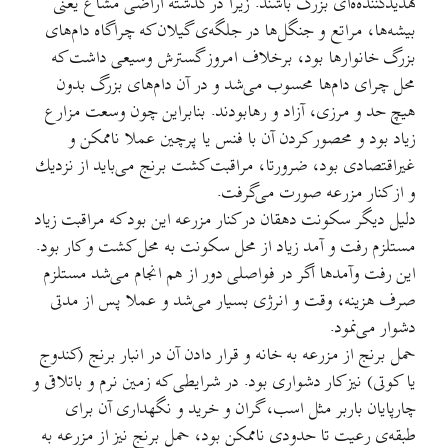
تهدیدكننده‌ه‌ای بزرگ باشند. زیرا در گذشته اراضی مشاع یعنی
بیشه‌ها، مراتع و جنگل‌ها در جلگه‌ی گیلان که چراگاه دام‌های
بزرگ خانوارها بود، برخلاف امروز گسترش وسیعی داشت كه
محل چرای دام‌ها محسوب می‌شد و در آن دام‌های بزرگ بدون
هیچ حد و مرزی، آزاد و رهابودند. بنابراین چون وسعت مزارع
زیاد بود و محصور كردن آن با فنس یا پرچین عملا ناممكن و
غیراقتصادی بود، ضرورتا، مراقبت كشت برنج می‌باید از نزدیك
و از كنار مزرعه صورت می‌گرفت.
دلیل دیگر سکونت دهقان در کنار مزرعه این بود که مراقبت زیاد
مستلزم رفت و آمد زیاد از محل سكونت به محل كشت و كار بود.
این رفت وآمدها اگر در فواصلی دور از هم انجام می‌شد مستلزم
صرف هزینه، وقت و انرژی بسیار می‌شد و عملا پس از مدتی
دشوار می‌نمود.
حمل‌ برنج از مزرعه به خانه و قرار دادن آن در انبار برنج (كندوج
یا كوتی) نیز كار دشواری بود. در شرایطی كه زمین نرم و باتلاقی و
چارپایان باربر مثل اسب، گران و خرید و نگهداری آن برای
طبقه‌ی رعیت تا حدودی ناممكن بود، حمل برنج نیز از مزرعه به