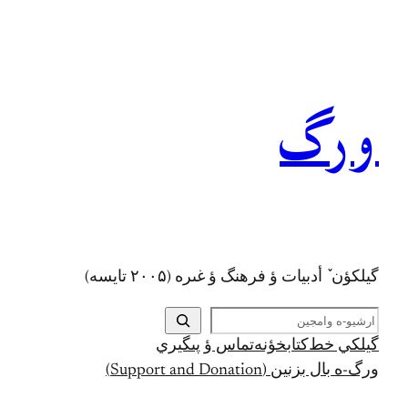
رفتن
به
محتوا
ورگ
گيلکؤن ٚ أدبیات ؤ فرهنگ ؤ غىره (۲۰۰۵ تايسه)
ج
س
گيلکي خط
کتابخؤنه
تماس ؤ پىگيري
ت
ورگ-ه بال بزنين (Support and Donation)
ج
و