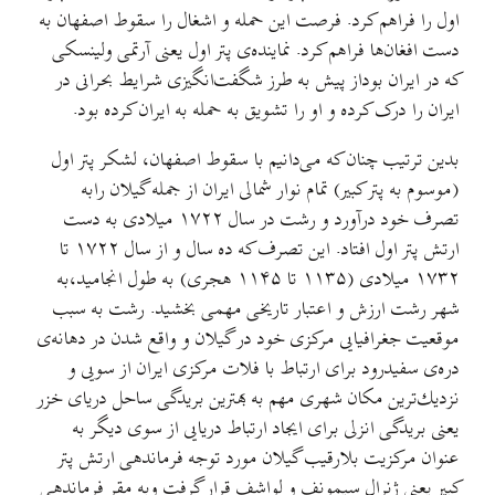
اول را فراهم کرد. فرصت این حمله و اشغال را سقوط اصفهان به
دست افغان‌ها فراهم کرد. نماینده‌ی پتر اول یعنی آرتمی ولینسكی
که در ایران بوداز پیش به طرز شگفت‌انگیزی شرایط بحرانی در
ایران را درک کرده و او را تشویق به حمله به ایران کرده بود.
بدین ترتیب چنان كه می‌دانیم با سقوط اصفهان، لشكر پتر اول
(موسوم به پتر كبیر) تمام نوار شمالی ایران از جمله گیلان رابه
تصرف خود درآورد و رشت در سال ۱۷۲۲ میلادی به دست
ارتش پتر اول افتاد. این تصرف كه ده سال و از سال ۱۷۲۲ تا
۱۷۳۲ میلادی (۱۱۳۵ تا ۱۱۴۵ هجری) به طول انجامید،به
شهر رشت ارزش و اعتبار تاریخی مهمی بخشید. رشت به سبب
موقعیت جغرافیایی مركزی خود در گیلان و واقع شدن در دهانه‌ی
دره‌ی سفیدرود برای ارتباط با فلات مركزی ایران از سویی و
نزدیك‌ترین مكان شهری مهم به بهترین بریدگی ساحل دریای خزر
یعنی بریدگی انزلی برای ایجاد ارتباط دریایی از سوی دیگر به
عنوان مركزیت بلارقیب گیلان مورد توجه‌ فرماندهی ارتش پتر
كبیر یعنی ژنرال سیمونف و لواشف قرار گرفت وبه مقر فرماندهی