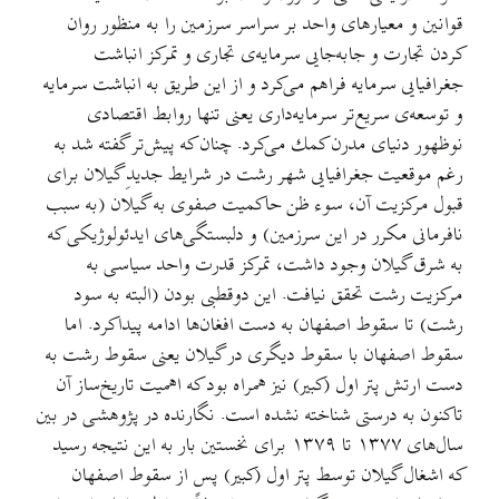
قوانین و معیارهای واحد بر سراسر سرزمین را به منظور روان
كردن تجارت و جابه‌جایی سرمایه‌ی تجاری و تمرکز انباشت
جغرافیایی سرمایه فراهم می‌كرد و از این طریق به انباشت سرمایه
و توسعه‌ی سریع‌تر سرمایه‌داری یعنی تنها روابط اقتصادی
نوظهور دنیای مدرن كمك می‌كرد. چنان که پیش‌تر گفته شد به
رغم موقعیت جغرافیایی شهر رشت در شرایط جدیدِ گیلان ‌برای
قبول مركزیت آن، سوء ظن حاكمیت صفوی به گیلان (به ‌سبب
نافرمانی مكرر در این سرزمین) و دلبستگی‌های ایدئولوژیكی كه
به شرق گیلان وجود داشت، تمركز قدرت واحد سیاسی به
مركزیت رشت تحقق نیافت. این دوقطبی بودن (البته به سود
رشت) تا سقوط اصفهان به دست افغان‌ها ادامه پیداكرد. اما
سقوط اصفهان با سقوط دیگری در گیلان یعنی سقوط رشت به
دست ارتش پتر اول (کبیر) نیز همراه بود که اهمیت تاریخ‌ساز آن
تاکنون به درستی شناخته نشده است. نگارنده در پژوهشی در بین
سال‌های ۱۳۷۷ تا ۱۳۷۹ برای نخستین بار به این نتیجه رسید
که اشغال گیلان توسط پتر اول (کبیر) پس از سقوط اصفهان