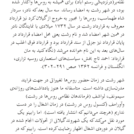
نقله‌بر(درنزدیكی رستم آباد) برای همیشه به روس‌ها واگذار شده
بود، در شهر رشت به امضاء رساند. سه سال بعد كه نادر، سردار
شاه طهماسب، روس‌ها را مجبور به خروج از گیلان كرد نیز قرارداد
معروف به قرارداد رشت در سال ۱۷۳۲ میلادی با نمایندگان نادر
در همین شهر امضاء شد و نام رشت یعنی محل امضاء قرارداد در
پایان قرارداد نیز جزئی از سند قرارداد بود و قرارداد فوق اغلب در
سال‌های بعد به این نام خوانده می‌شد (نگاه كنید به متن
قرارداد: احمد تاج بخش، سیاست‌های استعماری روسیه تزاری،
انگلستان و فرانسه ۱۳۶۲ صص ۲۹۱-۳۰۲).
شهر رشت در زمان حضور روس‌ها تغییراتی در جهت فرایند
مدرن‌سازی داشته است. متاسفانه ما هنوز یادداشت‌های روزانه‌ی
سیمونف، لواشف (فرماندهان نظامی روس‌ها در رشت)
وآورامف (کنسول روس در رشت) در زمان اشغال را در دست
نداریم (هرچند می‌دانیم که انتشار یافته است). اما رابینو یک
مورد نقل می‌کند که یک شهروند گیلانی از تحولات انجام شده در
گیلان در دوره‌ی اشغال اظهار رضایت کرده است. رابینو که در