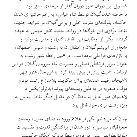
شد ولی این دوران هنوز دوران گذار از مرحله‌ی سنتی بود.
با خاصه شدن گیلان توسط شا‌ه عباس، به رغم حاشیه‌ای شدن
حاكمان بلوك‌های قدرت محلی و بومی گیلان در شرایط جدید،
نقاط مركزی این بلوك‌ها در روابط جدید نقش مهمی به عهده
‌گرفتند. یكی از وظایف این نقاط، كنترل و مدیریت تولید و
جمع‌آوری ابریشم گیلان و انتقال آن به رشت و سپس اصفهان و
یا بازارهای فراملی بوده است. در همین رابطه شهر رشت به
عنوان سرپل ارتباطی اصلی و مدیریت تمام سرزمین گیلان در این
ارتباط، اهمیت بیش از پیش پیدا كرد. با این حال هنوز شهر
لاهیجان رقیب عمده‌ا‌ی برای مركزیت بلامنازع رشت بود و
دولت صفویه نیز به دلیل ریشه‌های پیوند ایدئولوژیکش با
لاهیجان هنوز تمایل به حفظ آن در مقابل دیگر نقاط بیه‌پس به
ویژه رشت برای خود قائل بود.
چنان كه می‌دانیم یكی از علائم ورود به دنیای مدرن، وحدت
جغرافیای سیاسی و دور شدن از پراكندگی قدرت و تقسیمات
ملوك‌الطوایفی سنتی در قرون وسطا بود كه امكان حاكمیت