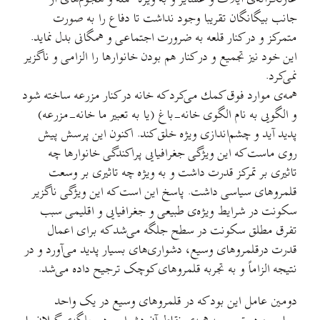
جانب ‌بیگانگان تقریبا وجود نداشت تا دفاع را به صورت
متمركز و در كنار قلعه به ضرورت اجتماعی و همگانی بدل نماید.
این خود نیز تجمیع و در كنار هم بودن خانوارها را الزامی و ناگزیر
نمی‌كرد.
همه‌ی موارد فوق كمك می‌كرد كه ‌خانه در كنار مزرعه ساخته شود
و الگویی به نام الگوی‌ خانه-باغ (یا به تعبیر ما خانه-مزرعه)
پدید آید و چشم‌اندازی ویژه خلق كند. اکنون این پرسش پیش
روی ماست که این ویژگی جغرافیایی پراکندگی خانوارها چه
تاثیری بر تمرکز قدرت داشت و به ویژه چه تاثیری بر وسعت
قلمرو‌های سیاسی داشت. پاسخ این است که این ویژگی ناگزیر
سکونت در شرایط ویژه‌ی طبیعی و جغرافیایی و اقلیمی سبب
تفرق مطلق سکونت در سطح جلگه می‌شد که برای اعمال
قدرت درقلمروهای وسیع، دشواری‌های بسیار پدید می‌آورد و در
نتیجه الزاماً و به تجربه قلمرو‌های کوچک ترجیح داده می‌شد.
دومین عامل این بود که در قلمروهای وسیع در یک واحد