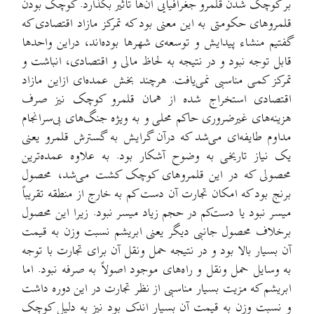
بر کوچک شدن قلمرو جغرافیایی آن‌ها تاثیر بگذارد. کوچک بودن
قلمروهای حکومتی به این معنی بود که تمرکز مازاد اقتصادی که
گفتیم منشاء پیدایش و توسعه‌ی شهرها بوده‌اند، دراین واحدها
قابل توجه نبود و در نتیجه به لحاظ مالی و اقتصادی، انباشت و
تمرکز کمی مناسبی نمی‌یافت. هرچند بخش عمده‌ای ازاین مازاد
اقتصادی استخراج شده از همان قلمرو کوچک نیز صرف
هزینه‌های غیرضروری حاکم محلی و به ویژه جنگ‌های بی‌سرانجام
مداوم طایفه‌ای می‌شد که درآن گرایش به گسترش قلمرو یعنی
یک نیاز تاریخی به وضوح آشکار بود. به علاوه عمده‌ترین
محصولی که در این قلمروهای کوچک کشت می‌شد، محصول
برنج بود که امکان تجارت آن دست کم به خارج از منطقه تقریباً
میسر نبود یا دست‌کم در حجم زیاد میسر نبود. زیرا این محصول
برخلاف محصول جانبی دیگر یعنی ابریشم نسبت وزن به قیمت
آن بسیار بالا بود و در نتیجه حمل ونقل آن برای تجارت با توجه
به وسایل حمل ونقل و راه‌های موجود اصولاً به صرفه نبود. اما
ابریشم که مزیت بسیار مناسبی از نظر تجارت در این دوره داشت
و نسبت وزن به قیمت آن بسیار اندک بود نیز به دلیل کوچک