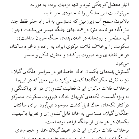
انبار معضل كوچكی نبود و تنها نزدیك بودن به مزرعه
می‌توانست این مشكل را تا حدودی حل نماید.
بالابودن سطح آب زیرزمینی كه دسترسی به آن رابا حفر فقط چند
متر (گاه دو تاسه متر) در همه جای جلگه میسر می‌ساخت (چون
آب سطحی و رودخانه در همه‌ی پهنه‌ی جلگه جریان نداشت)،
سكونت را برخلاف فلات مرکزی ایران به اراده و دلخواه ساكنان
در هر نقطه‌ای وبه صورت پراکنده و متفرق ممكن و میسر
می‌نمود.
گسترش ‌پهنه‌های ‌یكسان ‌خاك ‌حاصلخیز در سراسر جلگه‌‌ی ‌گیلان
‌نیز به تفرق سكونتگاه‌ها كمك‌ می‌کرد.بدین معنی كه در این‌جا
برخلاف فلات مركزی ایران فعالیت كشاورزی در اثر پراكندگی و
به ویژه گسست ‌لكه‌های كوچك خاك، ضرورت ‌سكونت متمركز
در كنار لکه‌های خاك قابل كشت به‌وجود نمی‌آورد. برای ساكنان
جلگه‌ی گیلان دسترسی به خاك قابل كشاورزی و تقریبا باكیفیت
یكسان در هر جایی از جلگه فراهم بوده است.
برخلاف فلات مركزی ایران در محیط گیلان حمله و هجوم‌های
غارتگرانه‌ی ایلات و عشایر و به ‌ویژه حمله و هجوم‌های ‌از