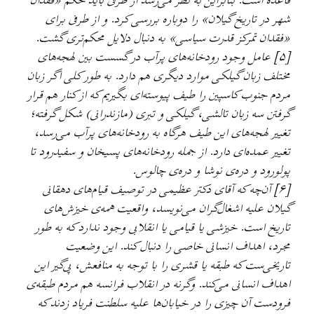
قاعده است. بنابراین به نظر می‌رسد از طرفی باید حکم «فقدان
شهر در تاریخ گیلان» را دوباره بررسی کرد. و از طرفی برای
«فقدان تمرکز قدرت سیاسی» به دنبال دلایل محکم‌تری گشت.
[۵] عامل وجود رودخانه‌های پرآب در گسست بین لهجه‌های
مختلف زبان گیلکی موارد دیگری هم دارد. به طور کلی اگر زبان
مردم جنوب کاسپین را طیف پیوسته‌ای بگیریم که از کنار هم قرار
گرفتن سه زبان تالشی، گیلکی و تبری (مازندرانی) شکل گرفته؛
تغییر لهجه‌های این طیف هرگاه به رودخانه‌های پرآب می‌رسد،
تغییر عمده‌ای دارد. از جمله رودخانه‌های پسیخان و سفیدرود تا
پولورود و دره‌ی نوشا و دره‌ی چالوس.
[۶] آن‌چه که آقای دکتر عظیمی در توصیف قیام‌های دهقانی
گیلان علیه اشغال‌گران می‌نویسد، واقعیت همه‌ی خیزش‌های
تاریخ است. خیزشی یا قیامی یا انقلابی وجود ندارد که به طور
مجرد، اهداف انسانی خاصی را دنبال کند. این وضعیت
تاریخی‌ست که طبقه یا قشری را با توجه به منافعش، پی‌گیر این
اهداف انسانی می‌کند. وگرنه در انقلاب فرانسه هم مردم طبقه‌ی
فرودست آن چیزی را در خیابان‌ها علیه سلطنت فریاد زدند که