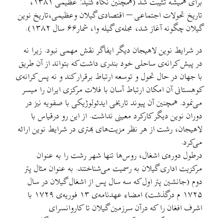
برای همیشه تثیبت شد (همچنین نگاه كنید: عظیمی ۱۳۸۱،
تاریخ تحولات اجتماعی – اقتصادی گیلان وعظیمی،تاریخ نوین
گیلان چگونه آغاز شد، مجله‌ی گیله وا، شمار۶۶ سال ۱۳۸۲).
در شرایط نوین لاهیجان دیگر ایفاگر نقش مهمی نبود. زیرا نه
در پیش كرانه‌ی ساحلی خود بندری داشت كه بتواند از آن طریق
با جهان در حال تحول و توسعه ارتباط برقرار كند و نه پس كرانه‌ی
كوهستانی آن امكان ارتباط آسان با فلات مركزی ایران را میسر
می‌نمود. همچنین آن پیوند تاریخی ایدئولوژیكی با صفویه نیز در
دوران نوین دیگر کارکرد معینی نداشت. از این رو درقیاس با
لاهیجان، رشت از هر نظر مزیت‌های بهتری در شرایط نوین ارائه
می‌كرد.
درطول دوره‌ی اشغال، روس‌ها تنها شهر رشت را به عنوان
مركزیت اداری گیلان به رسمیت می‌شناختند. به عنوان مثال پتر
دوم (جانشین پتر اول که سه سال پس از اشغال گیلان در سال
۱۷۲۵ م درگذشت) امضاء عهدنامه‌ی ۱۳ فوریه‌ی ۱۷۲۹ با
اشرف افغان را كه درآن سرزمین گیلان تا كاروانسرای