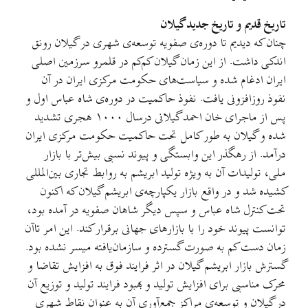
تاریخ قدیم و تاریخ جدید گیلان
چنان که دیدیم تا دوره‌ی صفویه توسعه‌ی شهری در گیلان رونق
اندكی داشت. از این زمان گیلان كم‌كم در قلمرو سرزمین اصلی
ایران ادغام شده و سیاست‌های حكومت مركزی ایران در آن
نفوذ روزافزونی یافت. نفوذ حاكمیت در دوره‌ی شاه عباس اول و
پس از ماجرای خان احمد گیلانی درسال ۱۰۰۰ هجری تشدید
شده و گیلان به طور كامل تحت حاكمیت حكومت مركزی ایران
درآمد. از رهگذر این وابستگی و پیوند نسبی بیش‌تر با بازار
ملی، تولیدات آن به ویژه تولید ابریشم به روابط تجاری بین‌المللی
كشیده شد و در واقع بازار یکپارچه‌ی ابریشم گیلان که اکنون
تحت کنترل شاه عباس و سپس دیگر شاهان صفویه در آمده بود،
توانست پیوند خود را با بازارهای جهانی برقرار كند. این امر تاآن
زمان دست كم به صورت گسترده و سازمان‌یافته میسر نشده بود.
گسترش بازار ابریشم گیلان در اثر فرایند فوق به افزایش تقاضا و
محرک مناسبی برای افزایش تولید و بهبود فرایند تولید و توزیع آن
در گیلان و توسعه‌ی مراکز جمع‌آوری آن به عنوان نقاط شهری