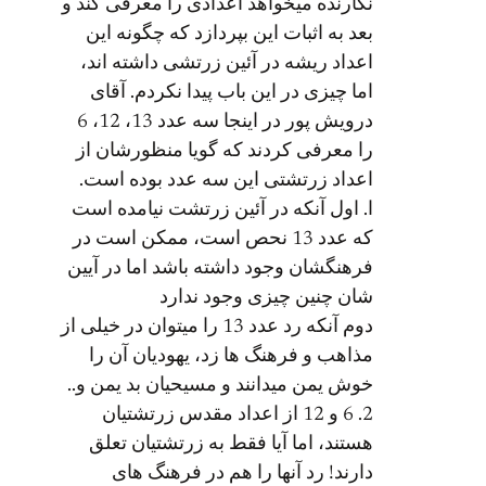
ارنده میخواهد اعدادی را معرفی کند و
د به اثبات این بپردازد که چگونه این
داد ریشه در آئین زرتشی داشته اند،
ا چیزی در این باب پیدا نکردم. آقای
درویش پور در اینجا سه عدد 13، 12، 6
 معرفی کردند که گویا منظورشان از
داد زرتشتی این سه عدد بوده است.
 اول آنکه در آئین زرتشت نیامده است
که عدد 13 نحص است، ممکن است در
هنگشان وجود داشته باشد اما در آیین
ن چنین چیزی وجود ندارد
دوم آنکه رد عدد 13 را میتوان در خیلی از
اهب و فرهنگ ها زد، یهودیان آن را
ش یمن میدانند و مسیحیان بد یمن و..
2. 6 و 12 از اعداد مقدس زرتشتیان
تند، اما آیا فقط به زرتشتیان تعلق
رند! رد آنها را هم در فرهنگ های