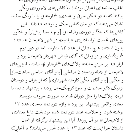
بر یکی از دو ستون خانه‌های «سکودار»ی که
ی اعیانی بودند؛ به کاشی‌های لاجوردی رنگی
دو شکل حرفی و عددی، شماره‌هایی را با رنگ سفید
که در متن کاشی حک و نوشته شده‌اند. این
دگار دوره‌ی رضاخانی [و چه بسا پیش‌تر] و یادآور
تولد اداره‌ی «بلدیه» در شهر لاهیجان هستند؛
بدون استثنا، هیچ نشانی از عدد ١٣ ندارند. اما در دور دوم
 در زمانی که آقای فیاض شهردار لاهیجان بود و
رِ خانه‌ها پلاک‌های شماره‌دار بچسبانند، قدیمی‌های
له زنده‌یادان صالحی [پدر آقای صالحی ساعت‌ساز]
آقای مکّی کارمند شهرداری] که از یاران و دوستان
شمت و میرزاکوچک‌خان بودند، پیشنهاد دادند تا
ا را مثل دوران قدیم به صورت حروف بنویسند.
معنای واقعی پیشنهاد این بود تا واژه «زیاده» به‌جای عدد ١٣
 خلاصه عدد «زیاده» شده بود بحث داغ تعدادی
 در آن روزها: آیا این پیشنهاد برگرفته از همان
داستان خرافی‌ست که عدد ١٣ را عدد نحس می‌دانند؟ تا آنجایی‌که