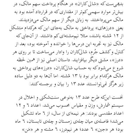
«شالی کاران» در هنگام پرداخت سهم مالک، در
همی کم‌تر از مقداری که در قرارداد آمده بود به
تند. به زبانی دیگر از سهم مالک می‌دزدیدند.
» پرداختی به مالک به‌جای این که هرکدام متشکل
ته باشند، مثلا نیم‌مشته‌ای کم داشتند. از آن‌جایی که
جربه این درس‌ها را خوانده و آموخته بود، بعد از
ُرم، شالی‌کاران را وادار می‌ساخت تا بر روی هر
یگر بیافزایند. داستان اصلی نیز از همین لحظه
که به حساب شالی‌کاران، «درز»های پرداختی به
مالک هرکدام برابر بود با ١٣ مُشته. اما آن‌ها به دو دلیل ساده
١٣ را بیان و برجسته کنند:
نخست این‌که طرح عدد ١٣ به‌نوعی سنت‌شکنی و اخلال در
سیستم شمارش، وزن و مقیاس محسوب می‌شد. اعداد ٦ و ١٢
اعداد مقدسی بودند: هر نیمه‌ای از سال، از ٦ ماه تشکیل
می‌شد؛ فاصله‌ی میان چله‌ی زمستان و چله‌ی تابستان، ٦ ماه
بود؛ هر «جین» ٦ عدد؛ هر نیم‌درز، ٦ مشته و هر «مَن»