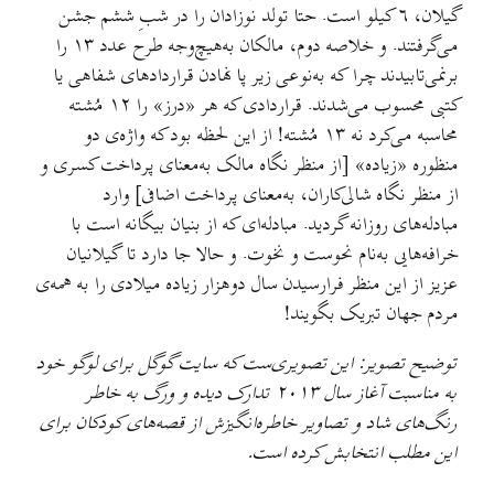
، ٦ کیلو است. حتا تولد نوزادان را در شبِ ششم جشن
می‌گرفتند. و خلاصه دوم، مالکان به‌هیچ‌وجه طرح عدد ١٣ را
چرا که به‌نوعی زیر پا نهادن قراردادهای شفاهی یا
کتبی محسوب می‌شدند. قراردادی که هر «درز» را ١٢ مُشته
محاسبه می‌کرد نه ١٣ مُشته! از این لحظه بود که واژه‌ی دو
ه» [از منظر نگاه مالک به‌معنای پرداخت کسری و
الی‌کاران، به‌معنای پرداخت اضافی] وارد
انه گردید. مبادله‌ای که از بنیان بیگانه است با
نام نحوست و نخوت. و حالا جا دارد تا گیلانیان
نظر فرارسیدن سال دوهزار زیاده میلادی را به همه‌ی
ریک بگویند!
 این تصویری‌ست که سایت گوگل برای لوگو خود
به مناسبت آغاز سال ۲۰۱۳ تدارک دیده و ورگ به خاطر
و تصاویر خاطره‌انگیزش از قصه‌های کودکان برای
خابش کرده است.