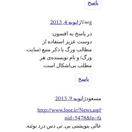
پاسخ
Vөrg
ژانویه 4, 2013
در پاسخ به افسون:
دوست عزیز استفاده از
مطالب ورگ با ذکر منبع (سایت
ورگ) و نام نویسنده‌ی هر
مطلب بی‌اشکال است.
پاسخ
سعود
ژانویه 9, 2013
http://www.loor.ir/News.as
nid=5478&ln=
لی بنویشتی بی. تی دس درد نوئنه.