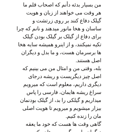
 بسیار بدئه دأنم که اصحاب قلم ما
 وقت می خواهند از زبان و هویت
لک دفاع کنند بر روی زرتشت و
سان و هخا مانور میدهند و نانم که چرا
ای دفاع از گیلک بر گیلک بودن گیلک
یه نمیکنند، و از اینرو همیشه سایه هخا
 برسرمان هست، و ما بدل و دیگران
ل هستند.
ه، وقتی من و امثال من می بینیم که
ل چیز دیگریست و ریشه درجای
گری داریم، معلوم است که میرویم
اغ ریشه هایمان، فارسی را پاس
داریم و گیلکی را بد، از گیلک بودنمان
زار میشویم و میرویم تا هویت اصلی
ن را زنده کنیم.
هی وقت ها هست که خود ما یعقه