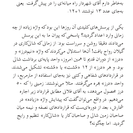
قای شهردار راه میانه‌ای را در پیش گرفت. یعنی
ای کلیدی آن روزها این بود که واژه زیاده از چه
داد گردید؟ پاسخی که پیران ما به این پرسش
ا روشن و سرراست بود: از زمانی که شالی‌کاری در
ت! آن‌ها استدلال می‌کردند که واژه «نیم‌درز» و
ن قدیم تا همین امروز، واحد پایه‌ای برداشت شالی
بود. و هر «درز» از ١٢ «مُشت» یا «مُشته» تشکیل می‌شدند.
شفاهی و کتبی نیز به‌جای استفاده از مترمربع، از
واحد «درز» بهره می‌گرفتند. مثلا می‌نوشتند: زمینی را که ٥٠
دهد، به آقای فلانی مطابق قرارداد زیر اجاره
اقع می‌توان گفت که پیدایش واژه «زیاده» در
 دوره‌ای‌ست که قراردادهای نصفه و نیمه میان
الی و صاحبان کار یا «شالی‌کار» تنظیم و رایج
گونه؟