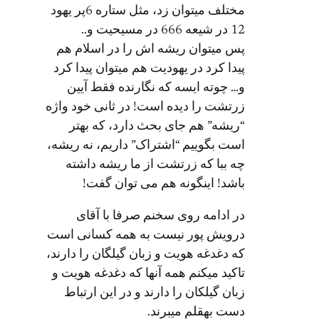
مختلف میتوان زد، مثل ستاره 6پر یهود
6 در مسیحیت و..
 میتوان ریشه اش را در اسلام هم
دا کرد در یهودیت هم میتوان پیدا کرد
 چوته ایسه که نگارنده فقط آیین
تشت را دیده است! در ثانی خود واژه
یشه” هم جای بحث دارد، که بهتر
ت بگوییم “اشتراک” داریم، نه ریشه،
 ببا که زرتشت از ما ریشه داشته
شد! اینگونه هم می توان گفت!
 ادامه روی سخنم صرفا با آقای
ویش پور نیست به همه کسانی است
 دغدغه هویت و زبان گیلگان را دارند،
کید میکنم همه آنها که دغدغه هویت و
ان گیلکان را دارند و در این ارتباط
ت بهقلم میبرند.