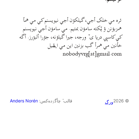
لک أجي، گيلکؤن أجي نيويسنم کي مي همأ
 يٚکته سامؤن بمتيم. مي سامؤن أجي نيويسنم
ريا ی ٚ ورجه، جيرا گيلؤنه، جؤرا ألبۊرز. أگه
مرأ گب بزنين اين مي ايمٚیل‌ ‌
nobodyvrg[at]gm
قالب ٚ چأگۊده‌کس:
Anders Norén