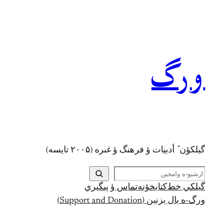
 ؤ فرهنگ ؤ غىره (۲۰۰۵ تايسه)
تابخؤنه
تماس ؤ پىگيري
Support and )