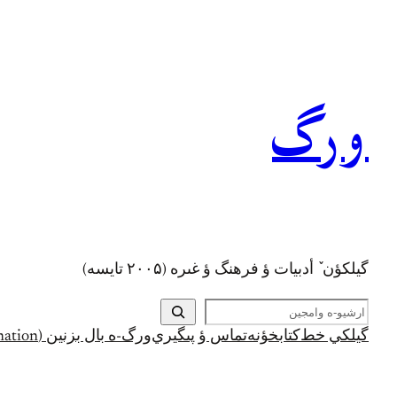
رفتن
به
محتوا
ورگ
گيلکؤن ٚ أدبیات ؤ فرهنگ ؤ غىره (۲۰۰۵ تايسه)
ج
س
گيلکي خط
کتابخؤنه
تماس ؤ پىگيري
ورگ-ه بال بزنين (Support and Donation)
ت
ج
و