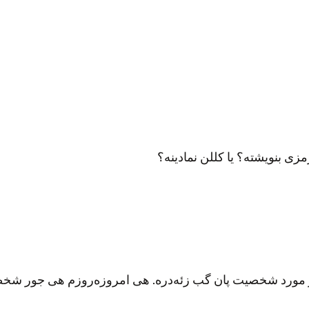
ی بنویشته؟ یا کللن نمادینه؟
 مورد شخصیت پان گب زئه‌دره. هی امروزه‌روزم هی جور شخص