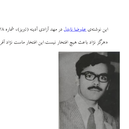
این نوشته‌ی
علیرضا نابدل
در مهد آزادی آدینه (تبریز)، شماره ١٢٧٨، ٣١ تیرماه ١٣٤٥ [شمسی] ص ٦و٧ چاپ شده است اما موضوع آن در این روزهای خاورمیانه هنوز تازگی و اهمیت دارد.
«هرگز نژاد باعث هیچ افتخار نیست.این افتخار ماست نژاد آفری