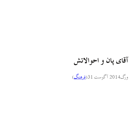
آقای پان و احوالاتش
ورگ
2014 آگوست 31
(
فرهنگ
)