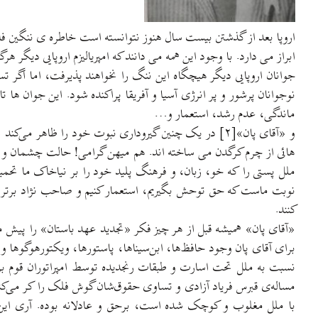
اروپا بعد از گذشتن بیست سال هنوز نتوانسته است خاطره ی ننگین فاشی
ابراز می دارد. با وجود این همه می دانند که امپریالیزم اروپایی دیگر
نوجوانان پرشور و پر انرژی آسیا و آفریقا پراکنده شود. این جوان ها 
ماندگی، عدم رشد، استعمار و…
و «آقای پان»[۲] در یک چنین گیروداری نبوت خود را ظا
هائی از چرم کرگدن می ساخته اند. هم میهن گرامی! حالت چشمان و بینی
ملل پستی را که خو، زبان، و فرهنگ پلید خود را بر نیاخاک ما تحمیل
نوبت ماست که حق توحش بگیریم، استعمار کنیم و صاحب نژاد برتر، 
کنند.
«آقای پان» همیشه قبل از هر چیز فکر «تجدید عهد باستان» را پیش می‌ک
برای آقای پان وجود حافظ‌ها، ابن‌سیناها، پاستورها، ویکتورهوگوها 
نسبت به ملل تحت اسارت و طبقات رنجدیده توسط امپراتوران قوم برتر
مساله‌ی قبرس فریاد آزادی و تساوی حقوق‌شان گوش فلک را کر می‌کند و
با ملل مغلوب و کوچک شده است، برحق و عادلانه بوده. آری این مس