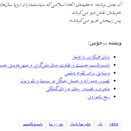
آن چنین نوشته: «عقیده‌ی اتحاد اسلامی که سیاستمداران اروپا سال‌های 
خویشتن نقش دیو می کردند
پس زبیحش غریو می کردند».
ويشته بۊخؤنين:
پایان همکاری با اؤجا.
ناسیونالیسم چیست و تفاوت میان ملی‌گرایی و میهن‌دوستی چی
وبسایتی برای تقویم دیلمی
تصویر «میرزا» و جنبش جنگل در سینما و تلویزیون
ماه‌پری، نخستین رمان به زبان گیلکی
رنج ناموزونی
۱۵۸۸
پان
علیرضا نابدل
نؤرۊز ما
ناسیونالیسم