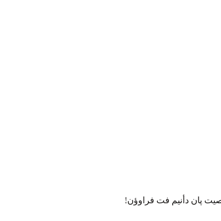
یت پان دأنیم فت فراوؤن!