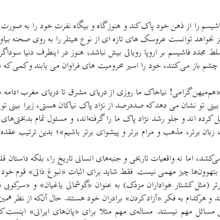
سم را از ذهن خود پاک کند و هنوز گاه و بیگاه نفرت خود را به صورت رما
 هرگز نخواهد توانست عروسک های تازه ای از نوع هیتلر را به روی صحنه بیاور
تا چشم باز می کنند، خود را اسیر محرومیت های فراوان می یابند و کمی که 
هر می‌کند «هم‌میهن گرامی! نیاخاک ما روزی از دریای مشرق تا دریای مغرب اد
 تو نشان می دهد که صددرصد از نژاد پاک نیاکان هستی، زیرا بینی تو عیناً
 کرده اند و جلو رشد نژاد پاک ما را گرفته‌اند، و مسئول تمام بدبختی‌ه
زبان برتر، مذهب و مرام برتر و پیشوای برتر باشیم»؛ بدین ترتیب عقده
شد، اما نه واقعیات تاریخی و جنبه‌های انسانی تاریخ را، بلکه داستان قل
و بتهوون‌ها چیز مهمی نیست. فقط شاید برای اثبات «نبوغ ذاتی» قوم خود ا
 (مثل کشتار هواداران مزدک) به عنوان «گوشمالی یاغیان» و «سرکوبی دش
 هرکدام به فکر «آزاد کردن» برادران خود هستند. حال آن‌که از نظر همین آ
ائل مهم نیستند. مساله‌ی مهم مثلا برای «پان‌های ایرانی» اینست که خ