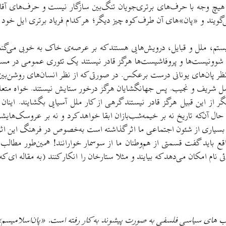
هیچ وجه با حرف‌های برتری‌جویان تنگ‌بین سازگار نیست و حرف‌های آقای پ
یند و «پان»های آن طرف کوه چیز دیگر؛ هر کدام فریاد برتری ایل خود را
 بیستم، ملل و قبایل، درویش‌هایی هستند که بر عرصه‌ی خاک به خوبی می‌
ن شوونیست‌ها و پروفاشیست‌ها هرگز قادر نیستند یک تئوری عمومی در مسائل
ر پان‌های یونانی درست برعکس. در صورتی که از نظر انسان‌های روشن‌بین 
 شریف و نجیب. پس جهانگشایان هرگز درخور ستایش نیستند. خواه متعلق به 
یگر از این قبیل هرگز قادر نیستند گرهی از کار ملل آسیایی بگشایند. اینا
آن‌که تاریخ نه بر خیمه‌شب‌بازان ابقا خواهد کرد و نه بر عروسک‌هایشان. 
 بسیاری از شئون اجتماعی ما اثر گذاشته است به‌خصوص در فرهنگ این اثر
قع باید گفت قسمتی از هم‌وطنان ما از سوسمار خوارانند! همین‌طور مطا
م امکان می‌دهد که بیایند و مثلا ستارخان را انکار کنند (به مقاله ای که 
کتب های سیاسی فلسفی به صورت پیشوند به کار رفته است. «پان‌اسلامیسم»