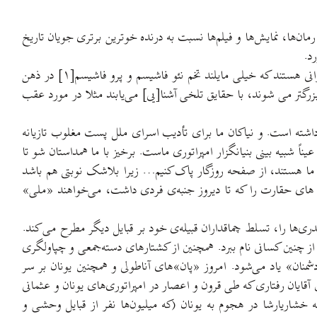
ن‌ها، نمایش‌ها و فیلم‌ها نسبت به درنده خوترین برتری جویان تاریخ
د.
جوانان اروپایی دیگر هیچگاه این ننگ را نخواهند پذیرفت، اما اگر تسلط مجدد فاشیسم بر اروپا رویائی بیش نباشد، هنوز در اینطرف دنیا سوداگرانی هستند که خیلی مایلند تخم نئو فاشیسم و پرو فاشیسم[۱] در ذهن
بزرگتر می شوند، با حقایق تلخی آشنا[یی] می‌یابند مثلا در مورد عقب
امه داشته است. و نیاکان ما برای تأدیب اسرای ملل پست مغلوب تازیانه
 شبیه بینی بنیانگزار امپراتوری ماست. برخیز با ما همداستان شو تا
ای ما هستند، از صفحه روزگار پاک کنیم… زیرا بلاشک نوبتی هم باشد
 های حقارت را که تا دیروز جنبه‌ی فردی داشت، می‌خواهند «ملی»
دری‌ها را، تسلط چماقداران قبیله‌ی خود بر قبایل دیگر مطرح می کند.
ز چنین کسانی نام ببرد. همچنین از کشتارهای دسته‌جمعی و چپاولگری
منان» یاد می‌شود. امروز «پان»های آناطولی و همچنین یونان بر سر
قایان رفتاری که طی قرون و اعصار در امپراتوری‌های یونان و عثمانی
شاریارشا در هجوم به یونان (که میلیون‌ها نفر از قبایل وحشی و