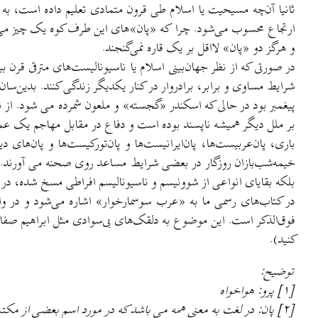
ثانیا آن‌چه مسیحیت یا اسلام طی قرون متمادی تعلیم داده است، به 
ارتجاع محسوب می‌شود. چرا که «پان»های این طرف کوه یک چیز می‌گو
و هرگز دو «پان» لااقل بر یک قاره نمی‌گنجند.
در صورتی که از نظر جهان‌بینی اسلام یا ناسیونالیست‌های مترقی قرن
شرایط مساوی و برابر، برادروار در کنار یکدیگر زندگی کنند. بدین‌سا
پیغمبر بود در حالی که اسکندر «گجسته» و ملعون شمرده می شود. از نظ
بر ملل دیگر همیشه ناپسند بوده است و دفاع در مقابل مهاجم یک عمل
باری، پان‌عربیست‌ها، پان‌ایرانیست‌ها و پان‌تورکیست‌ها و پان‌های د
خیمه‌شب‌بازان روزگار در بعضی شرایط مساعد روی صحنه می آورند. حال 
بلکه بقایای انواعی از شوونیسم و ناسیونالیسم افراطی مسخ شده، در
در کتاب‌های رسمی ما به «عرب سوسمارخوار» اشاره می‌شود و در وا
فوق‌الذکر است. این موضوع به دلقک‌های بی‌سوادی مثل ابراهیم صفائی نا
کنید).
توضیح:
[۱] پرو: هواخواه
[۲] پان: در لغت به معنی همه می باشد که در مورد اسم بعضی از م