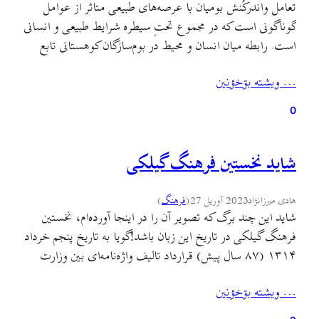
تعامل و‌اندرکُنش بومیان با عرصه‌های طبیعی متاثر از عوامل
گوناگونی است که در مجموع تحتِ سیطره شرایط طبیعی و انسانی
است. رابطه میان انسان و محیط در بوم‌سازگان کوهستانی تابع
همان قواعدی است که در دیگر جایگاه‌های جغرافیای می‌توان
… ويشته بۊخؤنين
یافت. تنها یکی‌از تفاوت‌های عمده آن‌ها شرایط خاص
بوم‌سازگان کوهستانی با ویژگی‌های چون پیچیدگی و شکنندگی…
0
شاید نخستین فرهنگ گیلکی
هادی میرزانژاد
2023 آوریل 27
(
فرهنگ
)
شاید این چند برگ که تصویر آن را در اینجا آورده‌ام، نخستین
فرهنگ گیلکی در تاریخ این زبان باشد!گویا به تاریخ پنجم خرداد
۱۳۱۴ (۸۷ سال پیش) قرارداد تالیف واژه‌نامه‌ای بین وزارت
اوقاف و صنایع و مستظرفه و میرزامحمدعلی خان راد بازقلعه‌ای
… ويشته بۊخؤنين
(محمدعلی افراشته) تدوین می‌شود، که طی آن افراشته متعهد
می‌شود تا پایان دی…