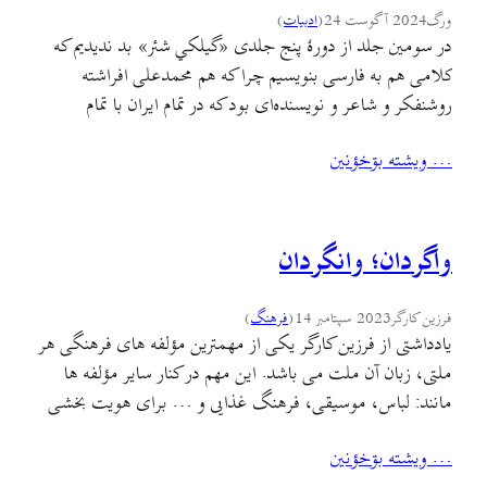
ورگ
2024 آگوست 24
(
ادبيات
)
در سومین جلد از دورهٔ پنج جلدی «گيلکي شئر» بد ندیدیم که
کلامی هم به فارسی بنویسیم چرا که هم محمدعلی افراشته
روشنفکر و شاعر و نویسنده‌ای بود که در تمام ایران با تمام
زبانهایش محبوب و شناخته شده است و هم اینکه از این فرصت
… ويشته بۊخؤنين
بهره برده و گزارشی به مخاطب ناآشنا به زبان…
واگردان؛ وانگردان
فرزین کارگر
2023 سپتامبر 14
(
فرهنگ
)
یادداشتی از فرزین کارگر یکی از مهمترین مؤلفه های فرهنگی هر
ملتی، زبان آن ملت می باشد. این مهم در کنار سایر مؤلفه ها
مانند: لباس، موسیقی، فرهنگ غذایی و … برای هویت بخشی
به آن ملت باید مورد توجه و اعتبار قرار گیرد. از آنجائی که زبان
… ويشته بۊخؤنين
کاربردی ترین و مهمترین این موارد است…