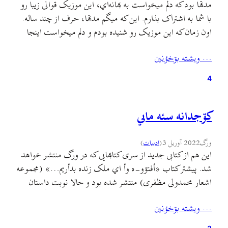
مدتها بود که دلم میخواست به بهانه‌اي، این موزیک قوالی زیبا رو
با شما به اشتراک بذارم. این که میگم مدتها، حرف از چند ساله.
اون زمان که این موزیک رو شنیده بودم و دلم میخواست اینجا
منتشر کنم هنوز سالهای سیاه کرونا و این قرن پر از رنج و ستم و
… ويشته بۊخؤنين
عصیان آغاز نشده…
4
کۊجدانه سئه ماىي
ورگ
2022 آوریل 3
(
ادبيات
)
این هم از کتابی جدید از سری کتابهایی که در ورگ منتشر خواهد
شد. پیشتر کتاب «أفتؤو-ه وأ اي ملک زنده بدأريم…» (مجموعه
اشعار محمدولی مظفری) منتشر شده بود و حالا نوبت داستان
خواندنی و معروف ماهی سیاه کوچولو نوشتهٔ صمد بهرنگی با
… ويشته بۊخؤنين
ترجمهٔ گیلکی و تصویرسازی جدیده. این کتاب هم مثل قبلی
کتاب الکترونیکه…