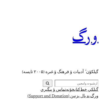
رفتن
به
محتوا
ورگ
گيلکؤن ٚ أدبیات ؤ فرهنگ ؤ غىره (۲۰۰۵ تايسه)
ج
س
گيلکي خط
کتابخؤنه
تماس ؤ پىگيري
ت
ورگ-ه بال بزنين (Support and Donation)
ج
و