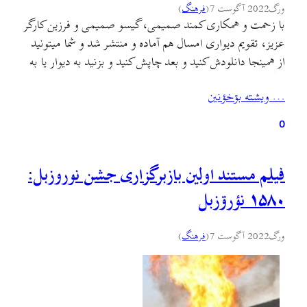
ورگ
2022 آگوست 7
(
فرهنگ
)
با زحمت و همکاری کمند صمیمی، گیسو صمیمی و فرزین کارگر
عزیز، تقویم دیواری امسال هم آماده و منتشر شد و شما میتونید
از همینجا دانلودش کنید و بعد چاپش کنید و بزنید به دیوار یا به
دیگران هدیه بدین. نکتهٔ جالب تقویم امسال اینه که این دوستان
… ويشته بۊخؤنين
یک فونت جدید سازگار با خط گیلکی…
0
فیلم مستند اولین بازبرگزاری جشن نوروزبل:
۱۵۸۰ نؤرۊزبل
ورگ
2022 آگوست 7
(
فرهنگ
)