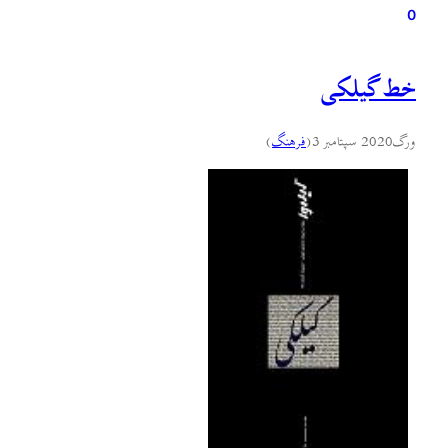
0
خط گیلکی
ورگ
2020 سپتامبر 3
(
فرهنگ
)