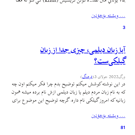
بمأ؛ يۊناني مئن نقد-ه گۊتن کریسیس (krisis) کي سۊ ته معنا
دأنه: یکته معني بؤحران (crise) ؤ تشنج ؤ آشۊب ؤ حالتي کي
… ويشته بۊخؤنين
چیزؤن يا کسؤن دکئنن يک…
3
آیا زبان دیلمی، چیزی جدا از زبان
گیلکی‌ست؟
ورگ
2022 جولای 3
(
فرهنگ
)
در این نوشته کوشش میکنم توضیح بدم چرا فکر میکنم اون چه
که به نام زبان مردم دیلم یا زبان دیلمی ازش نام برده میشه همون
زبانیه که امروز گیلکی نام داره. گرچه توضیح این موضوع برای
کسی که با زبان گیلکی و گويشهای مختلفش در جلگه و
… ويشته بۊخؤنين
کوهستان و درون و بیرون استان گیلان…
81