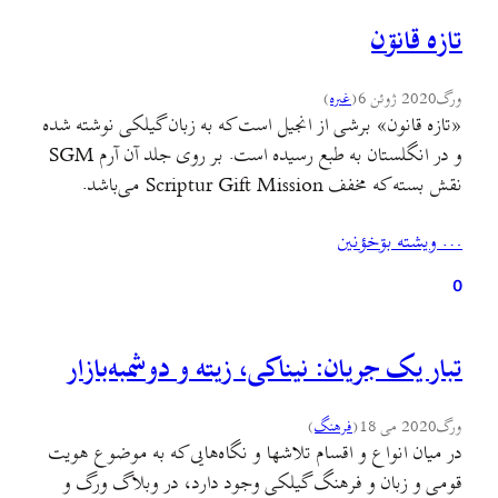
تازه قانۊن
ورگ
2020 ژوئن 6
(
غىره
)
«تازه قانون» برشی از انجیل است که به زبان گیلکی نوشته شده
و در انگلستان به طبع رسیده است. بر روی جلد آن آرم SGM
نقش بسته که مخفف Scriptur Gift Mission می‌باشد.
میسیون مذهبی کتاب مقدس مجری کار ترجمهٔ بخشهایی از انجیل به
… ويشته بۊخؤنين
زبانهایزندهٔ سرتاسر جهان بوده است.محتوی «تازه قانون» خطبهٔ
معروف به خطبهٔ…
0
تبار یک جریان: نیناکی، زیته و دوشمبه‌بازار
ورگ
2020 می 18
(
فرهنگ
)
در میان انواع و اقسام تلاشها و نگاه‌هایی که به موضوع هویت
قومی و زبان و فرهنگ گیلکی وجود دارد، در وبلاگ ورگ و