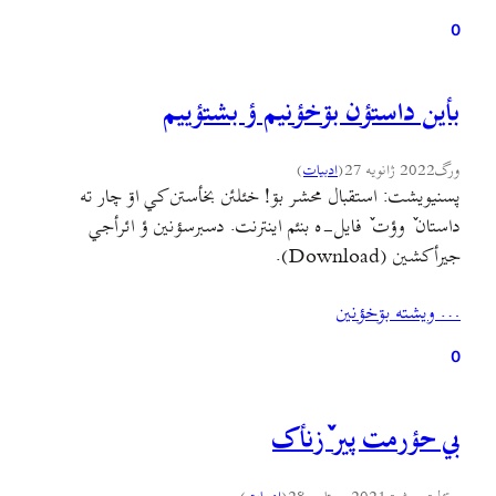
0
بأین داستؤن بۊخؤنیم ؤ بشتؤییم
ورگ
2022 ژانویه 27
(
ادبيات
)
پسنیویشت: استقبال محشر بۊ! خئلئن بخأستن کي اۊ چار ته
داستان ٚ وؤت ٚ فایل-ه بنئم اینترنت. دسبرسؤنین ؤ ائرأجي
جیرأکشین (Download).
… ويشته بۊخؤنين
0
بي حؤرمت پیر ٚزنأک