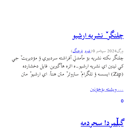
چلنگر ٚ نشريه ارشيو
ورگ
2024 سپتامبر 9
(
غىره
, 
فرهنگ
)
چلنگر ىکته نشريه بۊ مأمدلي أفراشته سردبيري ؤ مؤديريت ٚ جي
کي تينين اي نشريه ارشيو-ه ائره هأگيرين. فايل دخشارده
(Zip) ايسسه ؤ تلگرام ٚ سئروئر ٚ مئن هننأ. اي ارشيو ٚ مئن
چلنگر ٚ شۊمارأن سال أول ؤ دؤوؤم ؤ سوم ٚ شي دره. سال أول ؤ
… ويشته بۊخؤنين
دؤوؤم ٚ ارشيو ٚ مئن اي شۊمارأن…
0
گيلٚمرد! سحردمه