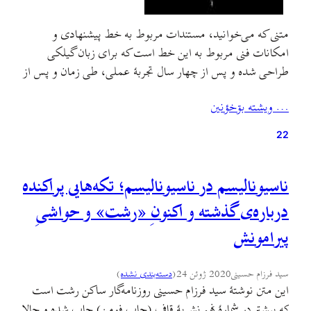
متنی که می‌خوانید، مستندات مربوط به خط پیشنهادی و
امکانات فنی مربوط به این خط است که برای زبان گیلکی
طراحی شده و پس از چهار سال تجربهٔ عملی، طی زمان و پس از
استفادهٔ کاربران بسیاری در اینترنت و بیرون از آن، به مرور
… ويشته بۊخؤنين
ضعفهای آن مشخص و برطرف شده و یا پیشنهاداتی به…
22
ناسیونالیسم در ناسیونالیسم؛ تکه‌هایی پراکنده
درباره‌ی گذشته و اکنونِ «رشت» و حواشیِ
پیرامونش
سید فرزام حسینی
2020 ژوئن 24
(
دسته‌بندی نشده
)
این متن نوشتهٔ سید فرزام حسینی روزنامه‌گار ساکن رشت است
که پیشتر در شمارهٔ نهم نشریهٔ قاف (چاپ فومن) چاپ شده و حالا