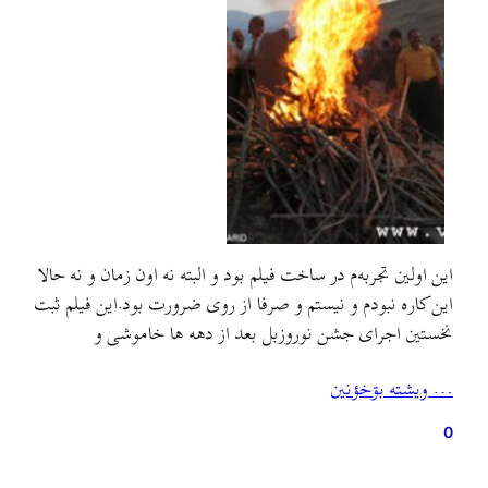
این اولین تجربه‌م در ساخت فیلم بود و البته نه اون زمان و نه حالا
این کاره نبودم و نیستم و صرفا از روی ضرورت بود.این فیلم ثبت
نخستین اجرای جشن نوروزبل بعد از دهه ها خاموشی و
فراموشیه. در سال ۱۳۸۵ هجری خورشیدی در قالب یک تیم
… ويشته بۊخؤنين
چهار نفره (امین حسن پور، نیما فرید…
0