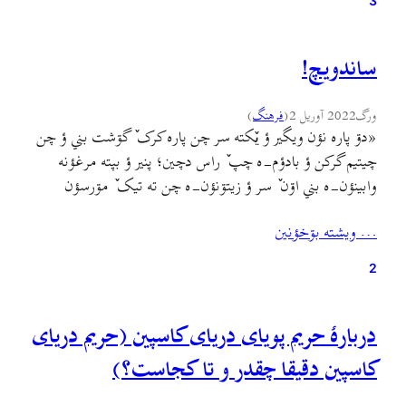
3
ساندويچ!
ورگ
2022 آوریل 2
(
فرهنگ
)
«دۊ پاره نؤن ويگير ؤ یٚکته سر چن پاره کرک ٚ گۊشت بني ؤ چن
چيتيم گرکن ؤ بادؤم-ه چپ ٚ راس دچين؛ پنير ؤ بپته مرغؤنه
وابينؤن-ه بني اۊن ٚ سر ؤ زيتۊنؤن-ه چن ته تيک ٚ مۊرسؤن
بچربؤن ؤ أننی نمک دپاچ؛ بأزين نيا بکۊن تا تي چيشم کئف
… ويشته بۊخؤنين
بکۊنه، بأزۊن اؤکته نؤن…
2
دربارهٔ حریم پویای دریای کاسپین (حریم دریای
کاسپین دقیقا چقدر و تا کجاست؟)