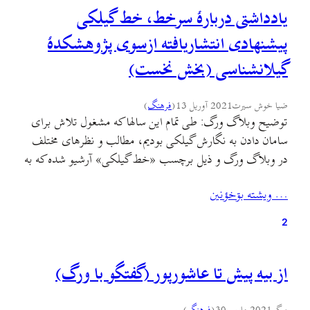
یادداشتی دربارهٔ سرخط، خط گیلکی
پیشنهادی انتشاریافته ازسوی پژوهشکدهٔ
گیلانشناسی (بخش نخست)
ضیا خوش سیرت
2021 آوریل 13
(
فرهنگ
)
توضیح وبلاگ ورگ: طی تمام این سالها که مشغول تلاش برای
سامان دادن به نگارش گیلکی بودیم، مطالب و نظرهای مختلف
در وبلاگ ورگ و ذیل برچسب «خط گیلکی» آرشیو شده که به
پژوهشگر یا پرسشگر این موضوع کمک خواهد کرد تا دسترسی
… ويشته بۊخؤنين
یکجا به این منابع داشته باشد. اخیرا از سوی پژوهشکدهٔ
گیلان‌شناسی، آیین…
2
از بیه پیش تا عاشورپور (گفتگو با ورگ)