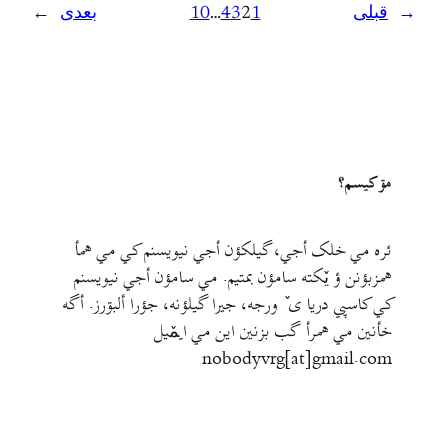
←
قبلی
1
2
3
4
…
10
بعدی
→
مۊ کيسم؟
ئره مي خلک أجي، گيلکؤن أجي نيويسنم کي مي همأ
همزبؤنن ؤ يٚکته سامؤن بمتيم. مي سامؤن أجي نيويسنم
کي کاسپي دريا ی ٚ ورجه، جيرا گيلؤنه، جؤرا ألبۊرز. أگه
خأنين مي همرأ گب بزنين اين مي ايمٚیل‌ ‌
nobodyvrg[at]gmail.com