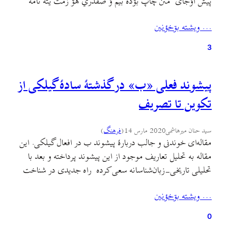
پیش اؤجای ٚ مئن چاپ بۊده بیم ؤ صفدري هۊ زمت یته نامه
مئن بنویشته بۊ که پیر ٚمردأی چني ذؤق بۊده بۊ وختي خۊش ٚ
… ويشته بۊخؤنين
وؤت-ه فارسي خط أجي بدئه بۊ.…
3
پیشوند فعلی «ب» در گذشتهٔ سادهٔ گیلکی از
تکوین تا تصریف
سید حنان میرهاشمی
2020 مارس 14
(
فرهنگ
)
مقاله‌ای خوندنی و جالب دربارهٔ پیشوند ب در افعال گیلکی. این
مقاله به تحلیل تعاریف موجود از این پیشوند پرداخته و بعد با
تحلیلی تاریخی-زبان‌شناسانه سعی کرده راه جدیدی در شناخت
این پیشوند باز کنه. در مسیر این پژوهش چند نکتهٔ جذاب ديگه
… ويشته بۊخؤنين
هم مطرح شده که اين مقاله رو جذابتر هم کرده. اين مقاله…
0