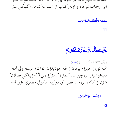
اين زحمات ثمر داد و اولين کتاب از مجموعه کتابهای گيلکي شئر
ورگ منتشر شد. اين کتاب رو با کليک روی تصویر بالا یا از
… ويشته بۊخؤنين
اینجا در فرمت پی‌دی‌اف دریافت کنید…
11
نؤ سال ؤ تازه تقویم
ورگ
2021 آگوست 9
(
غىره
)
شمه نؤرۊز خۊرؤم بۊبۊن ؤ شمه خؤنابدؤن. ۱۵۹۵ برسئه ولي أمئه
دیلخۊشیئن اي چن ساله کمتر ؤ کمترأبؤ ولي أگه زیندگي فصلؤن ٚ
شؤن ؤ أمأنه، اي سیا فصل أني دوأرنه. مأمولي مظفري قؤلي أمه
ره رأن بهار أیه. اي دیواري تقويم، یه جرگه هۊنرمند ٚ. جغلأن ٚ
… ويشته بۊخؤنين
زحمته کي تینین عکس ٚ سه بزنین…
0