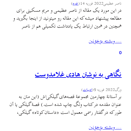
ناصر عظیمی
2022 فوریه 14
(
غىره
)
در این مورد یک مقاله از ناصر عظیمی و مریم مسکینی برای
مطالعه پیشنهاد میشه که این مقاله رو میتونید از اینجا بگیرید و
همچنین در همین ارتباط یک یادداشت تکمیلی هم از ناصر
عظیمی در اینجا هست که نسبت به دستور اخیر ابراهیم رییسی
… ويشته بۊخؤنين
در مورد حریم دریای کاسپین مسائل مهمی رو مطرح کرده.…
0
نگاهی به نوشتن هادی غلامدوست
ورگ
2022 فوریه 9
(
ادبيات
)
بر آستانهٔ چهارمین مجموعهٔ قصه‌های گیلکی‌اش (این متن به
عنوان مقدمه در کتاب ولگ چاپ شده است.) قصهٔ گیلکی یا آن
طور که در گفتار رسمی معمول است «داستان کوتاه» گیلکی،
گرچه در نشریهٔ دامون و پیش از گیله‌وا شکوفه زد اما رسایی و
… ويشته بۊخؤنين
بلوغش در ارتباطی تنگاتنگ با آن چه در دههٔ هفتاد در…