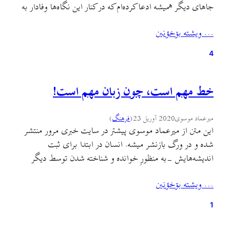
جاهای دیگر همیشه ادعا کرده‌ام که در کنار این نگاه‌ها وفادار به
نگاهی هستم که گرچه آبشخورش تمام تلاشهای پیشینیان ماست
… ويشته بۊخؤنين
اما تباری از آن خود هم دارد. از مشروطه به…
4
خط مهم است، چون زبان مهم است!
میرعماد موسوی
2020 آوریل 23
(
فرهنگ
)
این متن از میرعماد موسوی پیشتر در سایت خبری مرور منتشر
شده و در ورگ بازنشر میشه. انسان در ابتدا برای ثبت
اندیشه‌هایش -به منظورِ خوانده و شناخته شدن توسط دیگر
انسان‌ها- خط را قرارداد کرد. در دوران جدیدتر، به منظور
… ويشته بۊخؤنين
ماندگاری در گذشتِ زمان، نوشته شدن (کتابت) اهمّیتی بیش از
پیش یافته و خط،…
1