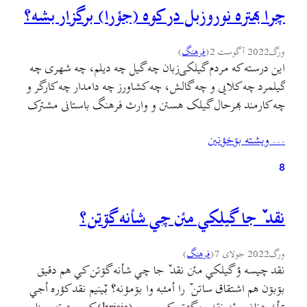
چرا بهتره نوروزبل در کوه (جؤرا) برگزار بشه؟
ورگ
2022 آگوست 2
(
فرهنگ
)
اين درسته که مردم گیلکی‌زبان چه گیل چه دیلم، چه شهری چه
گیلمرد چه کلایی و چه گالش، چه کشاورز چه دامدار چه کارگر و
چه کارمند بهرحال گیلک هستن و وارث فرهنگ باستانی مشترک
و این هم درسته که تقويم دیلمی میراث مشترک این مردمه و این
… ويشته بۊخؤنين
هم درسته که مردم جلگه (گیلان در…
8
نقد ٚ جا گيلکي مئن چي شأنه گۊتن؟
ورگ
2022 جولای 7
(
فرهنگ
)
نقد چيسه ؤ گيلکي مئن نقد ٚ جا چي شأنه گۊتن کي هم دقيق
بۊبۊن هم اشتقاق ساتن ٚ را أمئبه وا بۊمؤنه؟ بٚينيم نقد کؤره أجي