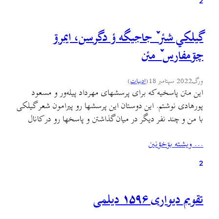
2
گيلکي شئر ٚ جاجيگه ؤ دگرسن، ايمرۊ
چۊمفارس ٚ مئن
ورگ
2022 سپتامبر 18
(
ادبيات
)
اين متن پاسخیه که برای پرسشهای مهرداد پیله‌ور و مسعود
پورهادی نوشتم. این دوستان این پرسشها رو پیرامون شعر گیلکی
با من و چند نفر دیگر در میان گذاشتن و پاسخها رو در کانال
تلگرامی گیله‌برازه منتشر میکنن. حالا میتونید متن کامل پرسشها
… ويشته بۊخؤنين
و پاسخهای من رو در اینجا بخونید: مهرداد جؤن، تي سؤالات
ٚ…
2
تقویم دیواری ۱۵۹۶ دیلمی