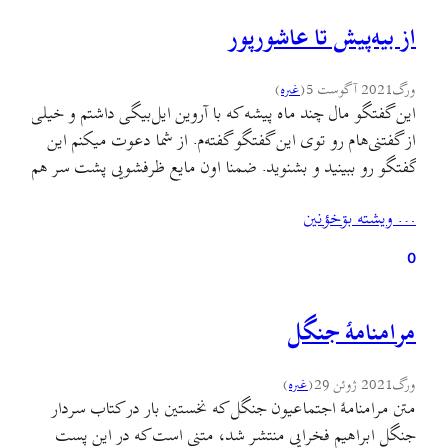
از بیه‌پیش تا عاشورپور
ورگ
2021 آگوست 5
(
غىره
)
این گفتگو مال چند ماه پیشه که با آروین ایل‌بیگی داشتم و خیلی
از گفتنی‌هام رو توی این گفتگو گفته‌م. از شما دعوت میکنم این
گفتگو رو ببینید و بشنوید. ضمنا اون مایع ظرفشویی پشت سر هم
توی فجازی داستان شد. ? فقط در این حد بگم که استیکرم در
… ويشته بۊخؤنين
اومده. این هم از شانس…
0
مرامنامهٔ جنگل
ورگ
2021 ژوئن 29
(
غىره
)
متن مرامنامهٔ اجتماعیون جنگل که نخستین بار در کتاب سردار
جنگل ابراهیم فخرایی منتشر شد، متنی است که در این پست