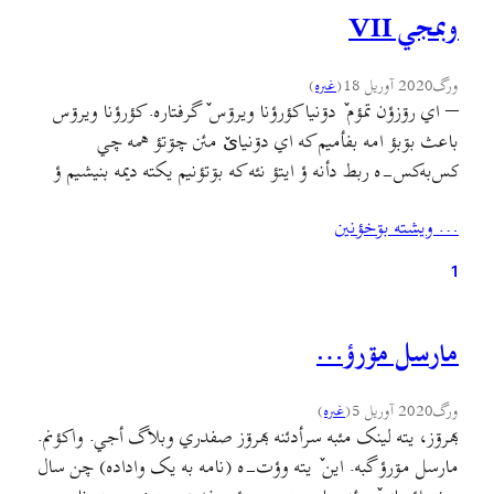
وبمجي VII
ورگ
2020 آوریل 18
(
غىره
)
– اي رۊزؤن تمؤم ٚ دۊنیا کؤرؤنا ویرۊس ٚ گرفتاره. کؤرؤنا ويرۊس
باعث بۊبؤ امه بفأميم که اي دۊنیایٚ مئن چۊتؤ همه چي
کس‌به‌کس-ه ربط دأنه ؤ ايتؤ نئه که بۊتؤنيم يکته ديمه بنيشيم ؤ
امئه حساب-ه دۊنيا يأجي سيوا بکۊنيم. کؤرؤنا ويرۊس اينأن
… ويشته بۊخؤنين
نۊشؤن بدأ که هرته کشور ٚ مئن دؤلتؤن ؤ حۊکۊمتؤن أول…
1
مارسل مۊرؤ…
ورگ
2020 آوریل 5
(
غىره
)
بهرۊز، یته لینک مئبه سرأدئنه بهرۊز صفدري وبلاگ أجي. واکؤنم.
مارسل مۊرؤ گبه. این ٚ یته وؤت-ه (نامه به یک واداده) چن سال