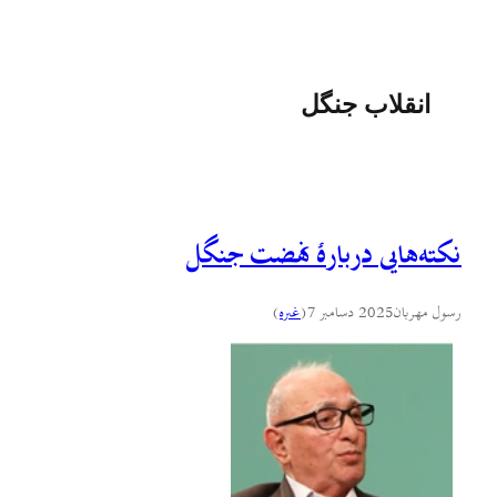
انقلاب جنگل
نکته‌هایی دربارهٔ نهضت جنگل
رسول مهربان
2025 دسامبر 7
(
غىره
)