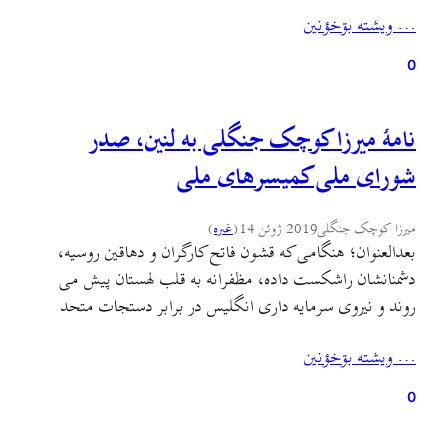
مهربان در مورد این مرامنامه جلب می‌کنم که در پایان متن
… ويشته بۊخؤنين
مرامنامه آورده شده است. مرامنامۀ جنگل: آسایش عمومی و
نجات طبقات زحمتکش ممکن…
0
نامهٔ میرزا کوچک جنگلی به لنین، صدر
شورای ملی کمیسرهای ملی
میرزا کوچک جنگلی
2019 ژوئن 14
(
غىره
)
بعدالعنوان؛ هنگامی که قشون فاتح کارگران و دهاقین روسیه،
دشمنانشان راشکست داده، مظفرانه به قلب لهستان پیش می
روند و نیروی سرمایه داری انگلیس در برابر دستجات متحد
ایران و روس عقب می نشینند، بسیار متاسفم که از کار کناره
… ويشته بۊخؤنين
گیری کرده، مطلبی را متذکر می شوم که ملال آور است؛ لیکن از
ذکرش خودداری…
0