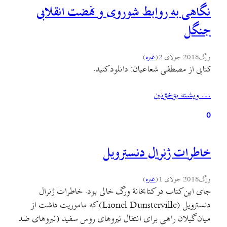
نگاهی به روابط شوروی و نهضت انقلابی
جنگل
ورگ
2018 جولای 2
(
غىره
)
کتابی از مصطفی شعاعیان: دانلود کنید.
… ويشته بۊخؤنين
0
خاطرات ژنرال دنسترویل
ورگ
2018 جولای 1
(
غىره
)
جای این کتاب در کتابخانهٔ ورگ خالی بود. خاطرات ژنرال
دنسترویل (Lionel Dunsterville) که ماموریت داشت از
میان گیلان راهی برای انتقال نیروهای روس سفید (نیروهای ضد