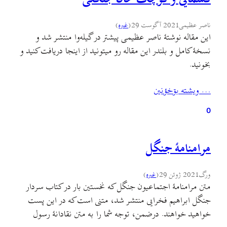
ناصر عظیمی
2021 آگوست 29
(
غىره
)
این مقاله نوشتهٔ ناصر عظیمی پیشتر در گیله‌وا منتشر شد و
نسخهٔ کامل و بلندر این مقاله رو میتونید از اینجا دریافت کنید و
بخونید.
… ويشته بۊخؤنين
0
مرامنامهٔ جنگل
ورگ
2021 ژوئن 29
(
غىره
)
متن مرامنامهٔ اجتماعیون جنگل که نخستین بار در کتاب سردار
جنگل ابراهیم فخرایی منتشر شد، متنی است که در این پست
خواهید خواهند. درضمن، توجه شما را به متن نقادانهٔ رسول