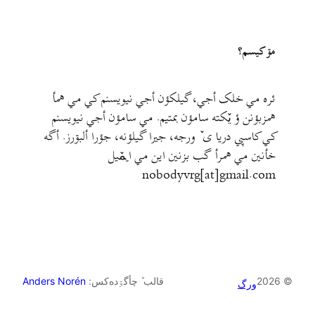
مۊ کيسم؟
ئره مي خلک أجي، گيلکؤن أجي نيويسنم کي مي همأ
همزبؤنن ؤ يٚکته سامؤن بمتيم. مي سامؤن أجي نيويسنم
کي کاسپي دريا ی ٚ ورجه، جيرا گيلؤنه، جؤرا ألبۊرز. أگه
خأنين مي همرأ گب بزنين اين مي ايمٚیل‌ ‌
nobodyvrg[at]gmail.com
© 2026
قالب ٚ چأگۊده‌کس:
Anders Norén
ورگ