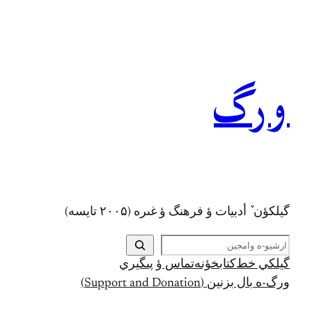
رفتن
به
محتوا
ورگ
گيلکؤن ٚ أدبیات ؤ فرهنگ ؤ غىره (۲۰۰۵ تايسه)
ج
س
گيلکي خط
کتابخؤنه
تماس ؤ پىگيري
ت
ورگ-ه بال بزنين (Support and Donation)
ج
و