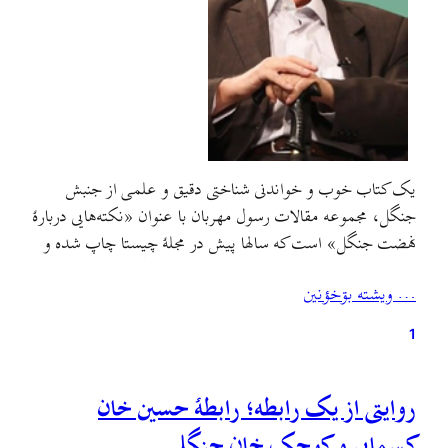
یک کتاب خوب و خواندنی شناختی دقیق و علمی از جنبش
جنگل، مجموعه مقالات رسول مهربان با عنوان «نکته‌هایی دربارهٔ
نهضت جنگل»‌ است که سالها پیش در مجلهٔ چیستا چاپ شده و
اکنون به همت دکتر مسعود جوزی در کانال جنگل به صورت یک
… ويشته بۊخؤنين
فایل پی‌دی‌اف کلی و به شکل یک کتاب گردآمده و برای…
1
روایتی از یک رابطه؛ رابطهٔ حسین خان
کسمایی و کوچک خان جنگلی