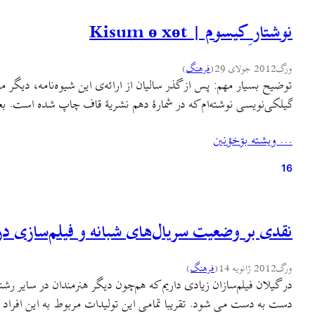
نوشتار ِ کیسوم | Kisum ө xөt
ورگ
2012 جولای 29
(
فرهنگ
)
توضیح بسیار مهم: پس از گذر سالیان از ارائه‌ی این شیوه‌نامه، دیگر 
گیلکی‌نویسی نوشته‌ام که در شمارهٔ دهم نشریهٔ قاف چاپ شده است. ب
… ويشته بۊخؤنين
16
نقدی بر وضعیت سریال‌های شبانه و فیلم‌سازی در
ورگ
2012 ژانویه 14
(
فرهنگ
)
در گیلان فیلم‌سازان زیادی داریم که هم‌چون دیگر هنرمندان در سایر 
دست به دست می شود. تقریبا تمامی این تولیدات مربوط به این افر