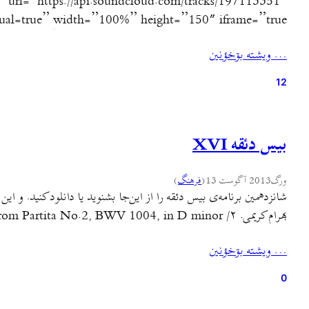
url=”https://api.soundcloud.com/tracks/197113351″
/] در این برنامه این صداها را خواهید شنید: فرهاد: آهنگ کتیبه روی
… ويشته بۊخؤنين
12
بیس دئقه XVI
ورگ
2013 آگوست 13
(
فرهنگ
)
بهرام کریمی. ۲/ Chaconne from Partita No.2, BWV 1004, in D minor از یوهان سباستین باخ، اجرای جاشا هیفتز ۳/…
… ويشته بۊخؤنين
0