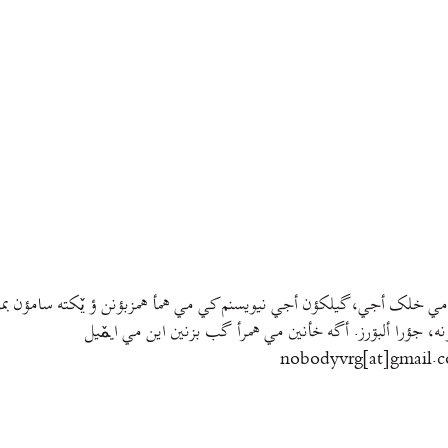
مي خلک أجي، گيلکؤن أجي نيويسنم کي مي همأ همزبؤنن ؤ يٚکته سامؤن بمتي
نه، جؤرا ألبۊرز. أگه خأنين مي همرأ گب بزنين اين مي ايمٚیل‌ ‌
nobodyvrg[at]gmail.