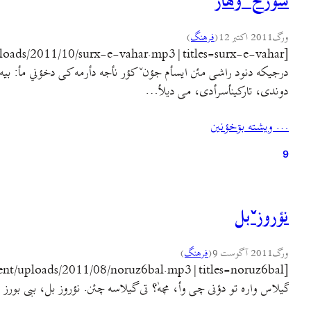
سورخˇ وهار
ورگ
2011 اکتبر 12
(
فرهنگ
)
درجیکه دنود راشی مئن ایسأم جؤنˇ کؤر نأجه دأرمه کی دخؤني مأ: بیه 
دوندی، تارکینأسرأدی، می دیلأ…
… ويشته بۊخؤنين
9
نؤروزˇبل
ورگ
2011 آگوست 9
(
فرهنگ
)
گیلاس واره تو دؤنی چی وأ، مچهٰ؟ تی گیلاسه چئن. نؤروز بل، ببی بو