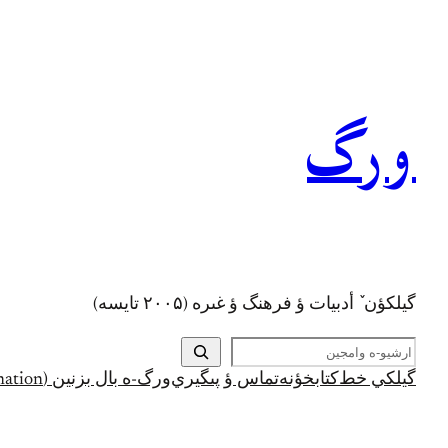
رفتن
به
محتوا
ورگ
گيلکؤن ٚ أدبیات ؤ فرهنگ ؤ غىره (۲۰۰۵ تايسه)
ج
س
گيلکي خط
کتابخؤنه
تماس ؤ پىگيري
ورگ-ه بال بزنين (Support and Donation)
ت
ج
و