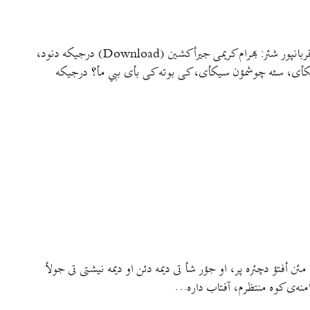
[audio:https://v6rg.com/wp-content/uploads/2011/10/surx-e-vahar.mp3|titles=surx-e-vahar] ساز ؤ خؤندگی: فرشید قربانپور شئر: بهرام کریمی جیرأکشین (Download) درجیکه دنود،
 ریکأی، سئه چوشمؤن سیکأی، کی بوته کی بأی ببي مأ؟ درجیکه
audio:https://v6rg.co] رافا ایسأم مو ای جؤر کوکلاتˇ مئن أفتؤ دچئره پر، او جؤر شأ تی دیمه دئن او دیمه نیشتی تی جولأ
منه‌ی کوه منتظرم، آفتاب داره…