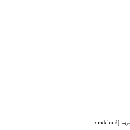
این بیستمین بیس دئقه است. رادیو اینترنتی به زبان گیلکی. این یکی قرار است بهاری باشد. فایل برنامه را از اینجا بگیرید و بشنوید. یا از اینجا بشنوید: [soundcloud