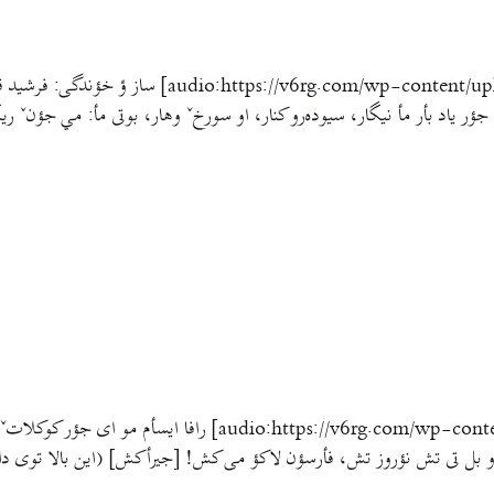
جؤر یاد بأر مأ نیگار، سیوده‌رو کنار، او سورخˇ وهار، بوتی مأ: مي جؤنˇ
[m/wp-content/uploads/2011/08/noruz6bal.mp3|titles=noruz6bal
رز و بل تی تش نؤروز تش، فأرسؤن لاکؤ می کش! [جیرأکش] (این بالا توی دا