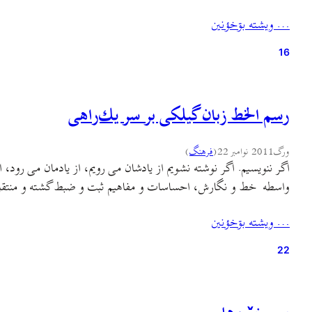
… ويشته بۊخؤنين
16
رسم الخط زبان گیلكی بر سر یك‌راهی
ورگ
2011 نوامبر 22
(
فرهنگ
)
اگر ننویسیم. اگر نوشته نشویم از یادشان می رویم، از یادمان می رود،
واسطه خط و نگارش، احساسات و مفاهیم ثبت و ضبط گشته و منت
… ويشته بۊخؤنين
22