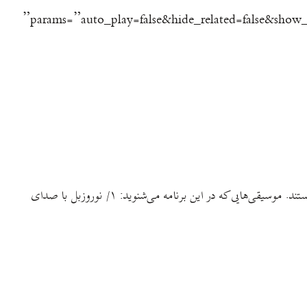
params=”auto_play=false&hide_related=false&show_comments=true&show_user=true&show_reposts=false&visual=true” width=”100%” height=”150″ iframe=”true”
شانزدهمین برنامه‌ی بیس دئقه را از این‌جا بشنوید یا دانلود کنید. و این لینک هم برای کسانی که با مشکل سانسور سایت soundcloud روبه‌رو هستند. موسیقی‌هایی که در این برنامه می‌شنوید: ۱/ نوروزبل با صدای