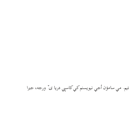
م. مي سامؤن أجي نيويسنم کي کاسپي دريا ی ٚ ورجه، جيرا