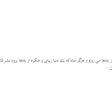
 از یادها می رویم و هرگز مباد كه یك دنیا زیبایی و شكوه از یادها برود.ب
قل…