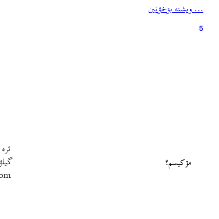
… ويشته بۊخؤنين
5
ئره 
گيلؤ
مۊ کيسم؟
com