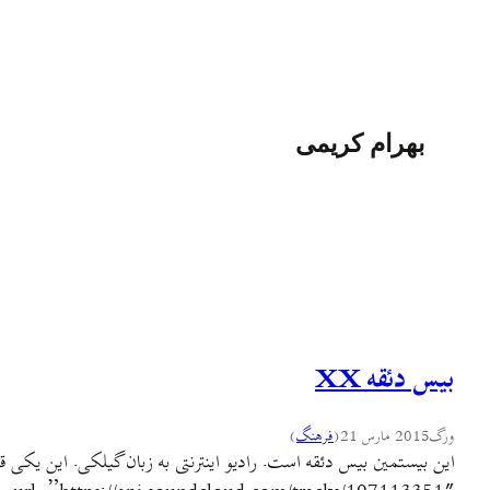
بهرام کریمی
بیس دئقه XX
ورگ
2015 مارس 21
(
فرهنگ
)