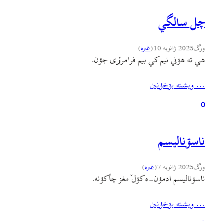
چل سالگي
ورگ
2025 ژانویه 10
(
غىره
)
هي ته هۊني نيم کي بيم فرامرزٚی جؤن.
… ويشته بۊخؤنين
0
ناسۊناليسم
ورگ
2025 ژانویه 7
(
غىره
)
ناسۊناليسم ادمؤن-ه کۊل ٚمغز چأکؤنه.
… ويشته بۊخؤنين