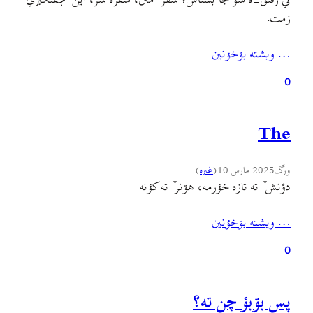
تي رفئق-ه سۊ جا بشناس؛ سفر ٚ مئن، سفره سر، اين ٚ جٚفتگيري
زمت.
… ويشته بۊخؤنين
0
The
ورگ
2025 مارس 10
(
غىره
)
دؤنش ٚ ته تازه خؤرمه، هۊنر ٚ ته کؤنه.
… ويشته بۊخؤنين
0
پس بۊبؤ چن ته؟