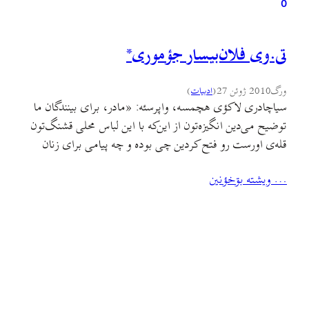
0
تی.وی فلان‌بیسار جؤموری*
ورگ
2010 ژوئن 27
(
ادبيات
)
سیاچادری لاکؤی هچمسه، واپرسئه: «مادر، برای بینندگان ما
توضیح می‌دین انگیزه‌تون از این‌که با این لباس محلی قشنگ‌تون
قله‌ی اورست رو فتح کردین چی بوده و چه پیامی برای زنان
مسلمان جهان دارین؟» پیرˇزنأی راسسأ بؤ خو دوتته دسه خو
… ويشته بۊخؤنين
کمر بزئه بوته: «آخخئی. مو بمأم جؤرا، چوچاق بچینم زأک!» *
Felan Bisar Republic of…