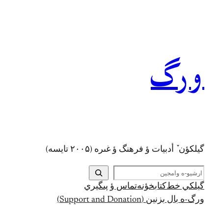
رفتن
به
محتوا
ورگ
گيلکؤن ٚ أدبیات ؤ فرهنگ ؤ غىره (۲۰۰۵ تايسه)
ج
س
گيلکي خط
کتابخؤنه
تماس ؤ پىگيري
ت
ورگ-ه بال بزنين (Support and Donation)
ج
و