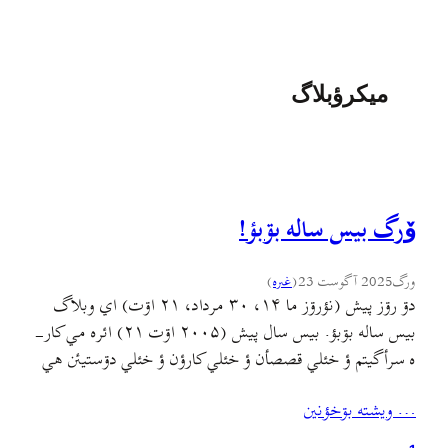
ميکرؤبلاگ
وٚرگ بيس ساله بۊبؤ!
ورگ
2025 آگوست 23
(
غىره
)
دۊ رۊز پيش (نؤرۊز ما ۱۴، ۳۰ مرداد، ۲۱ اۊت) اي وبلاگ
بيس ساله بۊبؤ. بيس سال پيش (۲۰۰۵ اۊت ۲۱) ائره مي کار-
ه سرأگيتم ؤ خئلي قصصأن ؤ خئلي کارؤن ؤ خئلي دۊستيئن هي
وبلاگ ٚ مئن ؤ هي وبلاگ ٚ جي سرأگيته. بسچي گه اعصاب
… ويشته بۊخؤنين
خؤردي ؤ دۊشمندي ؤ دردٚسر أن کم نبۊ.…