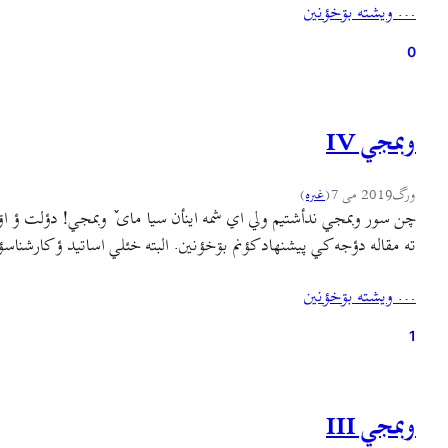
… ويشته بۊخؤنين
0
وبمجي IV
ورگ
2019 می 7
(
غىره
)
چن سور وبمجي ندأشتيم ولي اي شمه اينأن سیا مای ٚ وبمجي! دؤلت ؤ ا
ته مقاله دؤجه کي پيشنهاد کؤنم بۊخؤنين. البته خئلي اساتيد ؤ کارشن
… ويشته بۊخؤنين
1
وبمجي III