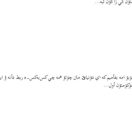
ستؤن کي زأکؤن ئبه…
بۊبؤ امه بفأميم که اي دۊنیایٚ مئن چۊتؤ همه چي کس‌به‌کس-ه ربط دأنه ؤ ايت
 حۊکۊمتؤن أول…