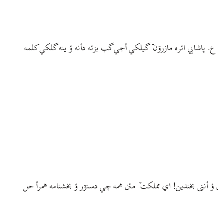
 پاشایي ائره مازرۊن ٚ گیلکي أجي گب بزئه دأنه ؤ يته گلکي کلمه
 ؤ أننی بخندین! اي مملکت ٚ مئن همه چي دستۊر ؤ بخشنامه همرأ حل