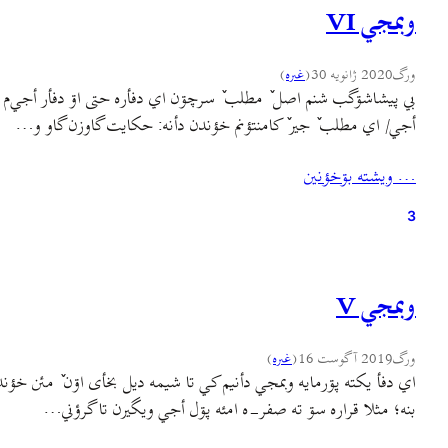
وبمجي VI
ورگ
2020 ژانویه 30
(
غىره
)
بي پیشاشۊگب شنم اصل ٚ مطلب ٚ سرچۊن اي دفأره حتی اۊ دفأر أجي‌م و
أجي/ اي مطلب ٚ جير ٚ کامنتؤنم خؤندن دأنه: حکایت گاوزن گاو و…
… ويشته بۊخؤنين
3
وبمجي V
ورگ
2019 آگوست 16
(
غىره
)
اي دفأ یکته پۊرمايه وبمجي دأنیم کي تا شيمه ديل بخأی اۊن ٚ مئن خؤ
بنه؛ مثلا قراره سۊ ته صفر-ه امئه پۊل أجي ويگيرن تا گرؤني…