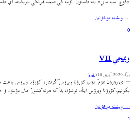
«کۊچ ٚ سیا مایي» یته داستؤن ٚ نؤمه کي صمد بهرنگي بنویشته. اي دا
… ويشته بۊخؤنين
0
وبمجي VII
ورگ
2020 آوریل 18
(
غىره
)
– اي رۊزؤن تمؤم ٚ دۊنیا کؤرؤنا ویرۊس ٚ گرفتاره. کؤرؤنا ويرۊس باعث 
بکۊنيم. کؤرؤنا ويرۊس اينأن نۊشؤن بدأ که هرته کشور ٚ مئن دؤلتؤن ؤ
… ويشته بۊخؤنين
1