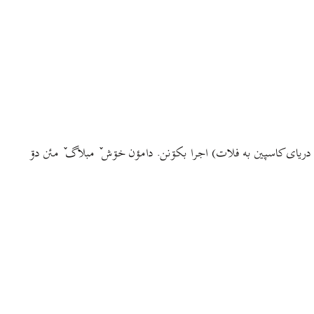
 دریای کاسپین به فلات) اجرا بکۊنن. دامؤن خۊش ٚ مبلاگ ٚ مئن دۊ