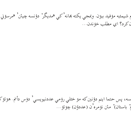
نم شیمئبه مؤفيد ببۊن. وبمجي یکته بهانه’ کي همدیگر ٚ دؤنسه چيئن’ همرسؤن
بیرون کرد؟ اي مطلب خؤندن…
یسه، پس حتما اینم دؤنین که مۊ خئلي رۊمي عددنیویسي’ دۊس دأنم. هۊتؤ ک
م ٚ باستان) ٚ مئن نؤمره’ن (عددؤن) چۊتؤ…