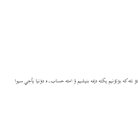
ؤ نئه که بۊتؤنيم يکته ديمه بنيشيم ؤ امئه حساب-ه دۊنيا يأجي سيوا