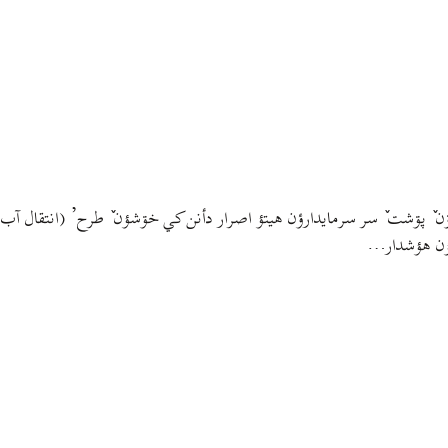
ۊن ٚ پۊشت ٚ سر سرمایدارؤن هيتؤ اصرار دأنن کي خۊشؤن ٚ طرح’ (انتقال آب
اسؤن هؤشدار…