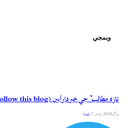
وبمجي
تازه مطالب ٚ جي خبردارأبين (Follow this blog)
ورگ
2025 نوامبر 7
(
غىره
)