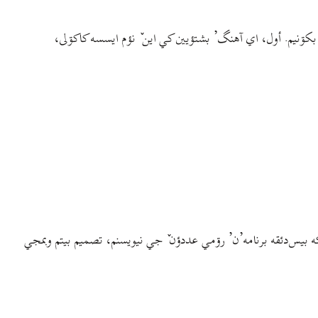
ي بکۊنيم. أول، اي آهنگ’ بشتؤیین کي این ٚ نؤم ایسسه کاکۊلی،
ه بیس‌دئقه برنامه’ن’ رۊمي عددؤن ٚ جي نیویسنم، تصمیم بیتم وبمجي