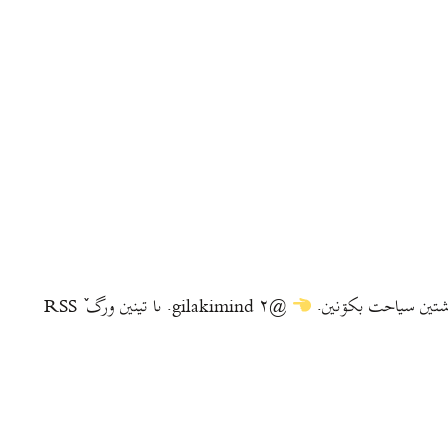
@gilakimind ۲. ىا تينين ورگ ٚ RSS