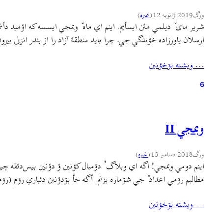
ورگ
2019 ژانویه 12
(
غىره
)
شریر مای ٚ دیلمي مئن ایسأیم. اینم اي ماه ٚ وبمجي ایسسه که اؤمید دأ
ارسلان یاورزاده خؤندگي جي. چرا باید منطقهٔ آزاد را از بندر انزلی 
… ويشته بۊخؤنين
6
وبمجي II
ورگ
2018 دسامبر 13
(
غىره
)
اینم دومي وبمجي! اگه اي وبلاگ’ دۊمبال کؤنین ؤ دؤنین بیس‌دئقه‌ چ
مطالبم رۊمي اعداد ٚ جي شۊماره بزنم. أگه خأ بۊدؤنين دئباري رۊم (رۊ
… ويشته بۊخؤنين