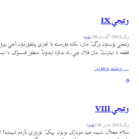
وبمجي IX
ورگ
2021 آگوست 26
(
غىره
)
وبمجي پؤستؤن ورگ ٚ مئن، ىکته فؤرصته تا تجاري پلتفؤرمؤن أجي بيرۊن بأ
قطعه ىا اينترنت ٚ مئن فلان چي-ئه بدئم) ايشؤن ٚ منظۊر فىسبۊک ىا اي
… ويشته بۊخؤنين
0
وبمجي VIII
ورگ
2021 مارس 26
(
غىره
)