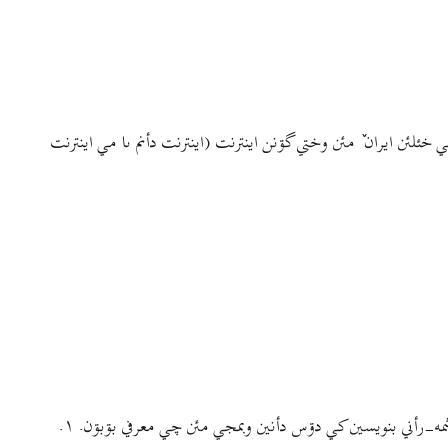
خئلئن ايران ٚ مئن وختي گۊنن اينترنت (اينترنت دأنم ىا مي اينترنت
سلام جغلأن. شيمه عيد مۊبارک بۊبۊن. پیک ٚ نؤرۊزي بأردم شيمئبه! ? اي وبمجي مئن پۊر پۊر ٚلينک ؤ مطلب ؤ وانيويس ؤ آهنگ ؤ خؤرؤم چئه. شمه-رأني بنويسين کي دۊس دأنين وبمجي مئن چي معرفي بۊبۊن. ۱.