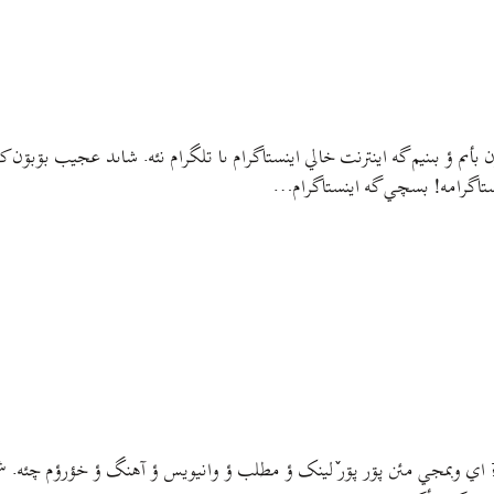
ىم ؤ بىنيم گه اينترنت خالي اينستاگرام ىا تلگرام نئه. شاىد عجيب بۊبۊن کي 
نستاگرامه! بسچي گه اينستاگرام…