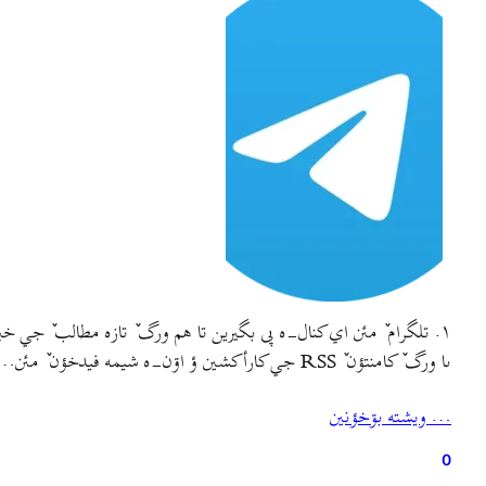
۱. تلگرام ٚ مئن اي کنال-ه پى بگيرين تا هم ورگ ٚ تازه مطالب ٚ جي خبردار ببين ؤ هم گاگلف مي دس‌دؤجئه مۊزيک ؤ فيلم ؤ وؤت-ه أگه دۊس دأشتين سياحت بکۊنين.
ىا ورگ ٚ کامنتؤن ٚ RSS جي کارأکشين ؤ اۊن-ه شيمه فيدخؤن ٚ مئن…
… ويشته بۊخؤنين
0