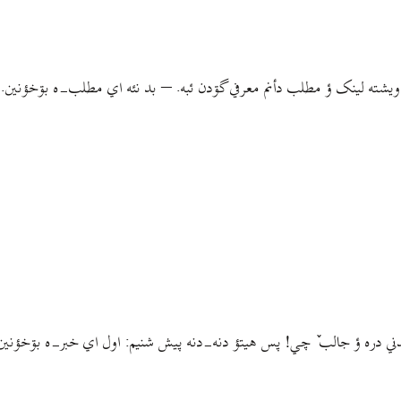
يشته لینک ؤ مطلب دأنم معرفي گۊدن ئبه. – بد نئه اي مطلب-ه بۊخؤنين. ع.
ندني دره ؤ جالب ٚ چي! پس هيتؤ دنه-دنه پيش شنيم: اول اي خبر-ه بۊخؤنین