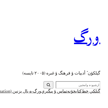
رفتن
به
محتوا
ورگ
گيلکؤن ٚ أدبیات ؤ فرهنگ ؤ غىره (۲۰۰۵ تايسه)
ج
س
گيلکي خط
کتابخؤنه
تماس ؤ پىگيري
ورگ-ه بال بزنين (Support and Donation)
ت
ج
و