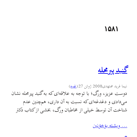
۱۵۸۱
گنبد پیرمحله
نیما فرید مجتهدی
2008 ژوئن 27
(
غىره
)
دوست عزیز، ورگ؛ با توجه به علاقه‌ای که به گنبد پیرمحله نشان
می‌دادی و دغدغه‌ای که نسبت به آن داری، هم‌چنین عدم
شناخت آن توسط خیلی از مخاطبان ورگ، بخشی از کتاب دکتر
منوچهر ستوده [از آستارا تا استارباد] را که به معرفی این گنبد
… ويشته بۊخؤنين
می‌پردازد بدون هیچ کم و کاستی به همراه عکس‌هایی که…