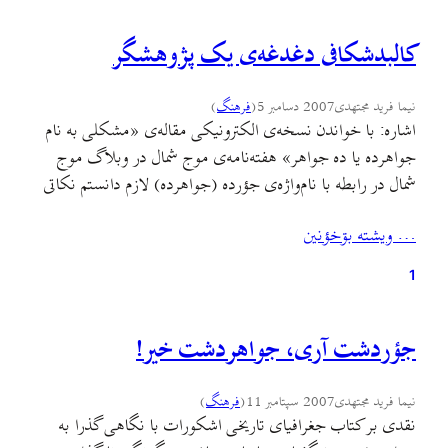
کالبدشکافی دغدغه‌ی يک پژوهشگر
نیما فرید مجتهدی
2007 دسامبر 5
(
فرهنگ
)
اشاره: با خواندن نسخه‌ی الکترونيکی مقاله‌ی «مشکلی به نام
جواهرده يا ده جواهر» هفته‌نامه‌ی موج شمال در وبلاگ موج
شمال در رابطه با نام‌واژه‌ی جؤرده (جواهرده) لازم دانستم نکاتی
چند را در رابطه با اين مقاله در اين نقد بازگو نمايم. تا شايد اين
… ويشته بۊخؤنين
شفاف‌سازی، هم براي نويسنده‌ی محترم مقاله مفيد واقع گردد،
که به…
1
جؤردشت آری، جواهردشت خیر!
نیما فرید مجتهدی
2007 سپتامبر 11
(
فرهنگ
)
نقدی بر کتاب جغرافیای تاریخی اشکورات با نگاهی گذرا به