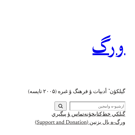
رفتن
به
محتوا
ورگ
گيلکؤن ٚ أدبیات ؤ فرهنگ ؤ غىره (۲۰۰۵ تايسه)
ج
س
گيلکي خط
کتابخؤنه
تماس ؤ پىگيري
ت
ورگ-ه بال بزنين (Support and Donation)
ج
و