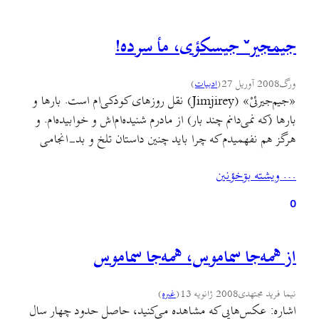
جيمجيرˇ جيسکؤی، مأ سرده!
ورگ
2008 آوریل 27
(
ادبيات
)
«جيم‌جيرئیْ» (Jimjirey) نقل روزهای کودکی‌ام است. بارها و
بارها (که نمی‌دانم چند بار) از مادرم شنيده‌ام‌اش و خوابيده‌ام. و
هرگز هم نفهميدم که چرا بايد چنين داستان تلخ و بد-انجامی
بشود قصه‌ی محبوب کودکی‌ام. باری؛ چندی پيش يوسف
… ويشته بۊخؤنين
عليخانی از من خواسته بود که برای صفحه‌ی فرهنگ و مردم
روزنامه‌ی جام جم قصه‌ای فولکلور آماده…
0
از همه‌جا سماموس، همه‌جا سماموس
نیما فرید مجتهدی
2008 ژانویه 13
(
غىره
)
اشاره: عکس‌هايی که مشاهده می‌کنید، حاصل حدود چهار سال