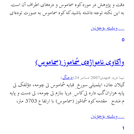
دقت و پژوهش در مورد کوه سماموس و دره‌های اطراف آن است.
به این نکته توجه داشته باشید که کوه سماموس به صورت توده‌ای
منفرد در شرق گیلان جلوه‌گر می‌باشد. این عکس‌ها چکیده‌ای از
… ويشته بۊخؤنين
چند هزار عکس از این کوه می‌باشد، اين عکس‌ها جنبه
زیباشناختی ندارند،…
0
واکاوی نامواژه‌ی سُماموز (سماموس)
نیما فرید مجتهدی
2007 دسامبر 24
(
فرهنگ
)
گيلان جان، ايلميلی سورخ ِ قبايه سُماموس تی چومه، دؤلفک تی
پايه هزاران گب داره تی کاس ِ دريا بنازم تی چومه، تی دست و پايه
م.مَندج مقدمه کوه سُمامُوز (سماموس) با ارتفاع 3703 متر،
يک طاقديس مرکب و رورانده می‌باشد که توسط دره‌های
… ويشته بۊخؤنين
رودخانه‌های پولرود [پولؤرود]، کاکرود، کَشکی، اژدهارود،
سُموش و خشکه‌رود زهکشی…
1