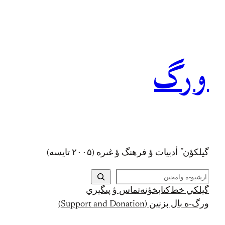
رفتن
به
محتوا
ورگ
گيلکؤن ٚ أدبیات ؤ فرهنگ ؤ غىره (۲۰۰۵ تايسه)
ج
س
گيلکي خط
کتابخؤنه
تماس ؤ پىگيري
ت
ورگ-ه بال بزنين (Support and Donation)
ج
و