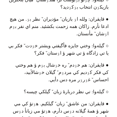
○
بازيکۊن انتخاب بۊکۊديد؟
●
قايقران
:
ولله اۊ بازيان
ˇ
مؤديران
ˇ
نظر بۊ
.
من هيچ
ادعا نأرم
.
زاکان همه زحمت بکشئيد
.
منم اي نفر بۊم
اۊشان
ˇ
مأنستان
.
○
گيله‌وا
:
وختي جايزه فأگيفتي ويشتر خۊدت
ˇ
فکر بي
يا تي زادگاه ؤ تي شهر ؤ اۊستان
ˇ
فکر؟
●
قايقران
:
هم خۊدم
ˇ
ره خۊشال بۊم ؤ هم وختي
کي فکر کۊديم کي مردۊم
ˇ
گيلان خۊشالأبيد،
احساس
ˇ
غۊرۊر مره دس دأيي
.
○
گيله‌وا
:
تي نظر دربارهٔ زبان
ˇ
گيلکي چيسه؟
●
قايقران
:
من عاشق
ˇ
زبان
ˇ
گيلکيم
.
هۊتؤ کي مي
شهر ؤ همهٔ گيلانه دۊس دأرم، هۊتؤ مي زبانأ دۊس