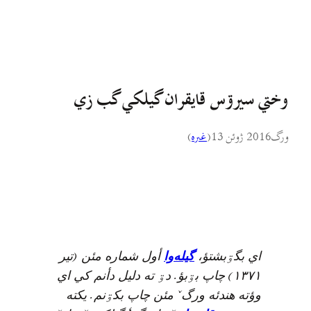
وختي سیرۊس قايقران گيلکي گب زي
ورگ
2016 ژوئن 13
(
غىره
)
(
اي بگۊبشتؤ،
گيله‌وا
أول شماره مئن
تير
.
)
۱۳۷۱
چاپ بۊبؤ
دۊ ته دليل دأنم کي اي
.
ˇ
وؤته هندئه ورگ
مئن چاپ بکۊنم
يکته