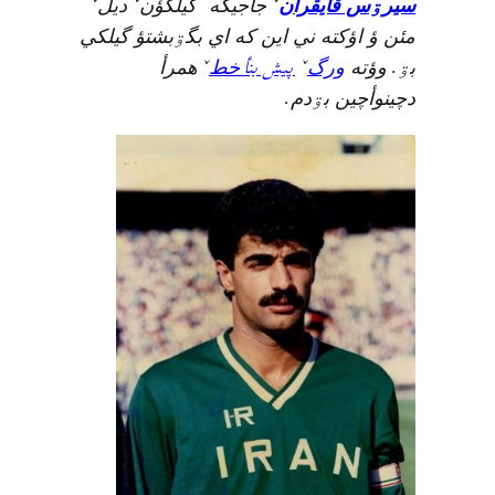
ˇ
ˇ
‘
ˇ
سيرۊس قايقران
جاجيگه
گيلکؤن
ديل
مئن ؤ اؤکته ني اين که اي بگۊبشتؤ گيلکي
.
ˇ
پيش بنأ
ˇ
بۊ
وؤته
ورگ
خط
همرأ
.
دچينوأچين بۊدم