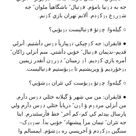
جه به دۊنيا بامؤم
.
فۊتبال
ˇ
باشگاهيأ ملوان
ˇ
جه
شۊرۊع بۊکۊدم
.
ألانم تهران بازي کۊنم
.
○
گيله‌وا
:
چۊتؤ فۊتباليست بۊبؤيي؟
●
قايقران
:
جه کۊچيکي تۊپبازيأ دۊس دأشتيم
.
أنزلي
قديم
–
نديمان فۊتبال
ˇ
خؤبي دأشتي
.
منم أنزلي زاکان
ˇ
أمره بازي کۊديم
.
اۊ زمينان
ˇ
دۊرۊن أنقدر زيمين
بۊخؤرديم ؤ ويريشتيم تا بۊبؤستيم فۊتباليست
.
○
گيله‌وا
:
چۊتؤ بۊبؤست کي تئران بۊشؤيي؟
●
قايقران
:
من مي شهر ؤ گيلانه خئلي دۊس دأرم
.
من أنزلي مردۊم ؤ اۊن
ˇ
دريايأ خئلي دۊس دأرم ولي
پارسال بيدئم کي کم
–
کم آخر
ˇ
خط فأرسئندرم
.
ايتا
جه تئران
ˇ
تيمان مرأ پيشنهاد
ˇ
خؤبي بدأ
.
سۊبۊک
–
سنگين بۊکۊدم ؤ آخرپسي ره بۊشؤم
.
ايمسالم وا