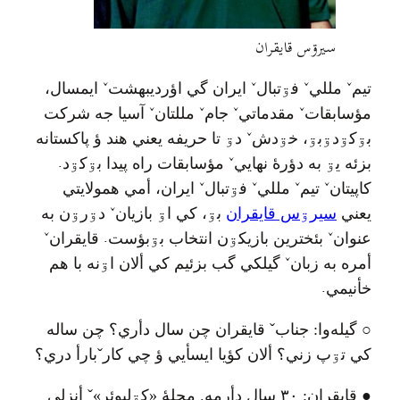
سيرۊس قايقران
ˇ
ˇ
ˇ
ˇ
تيم
مللي
فۊتبال
ايران گي اؤرديبهشت
ايمسال،
ˇ
ˇ
ˇ
ˇ
مؤسابقات
مقدماتي
جام
مللتان
آسيا جه شرکت
ˇ
بۊکۊدۊبۊ، خۊدش
دۊ تا حريفه يعني هند ؤ پاکستانه
.
ˇ
بزئه يۊ به دؤرهٔ نهايي
مؤسابقات راه پيدا بۊکۊد
ˇ
ˇ
ˇ
ˇ
کاپيتان
تيم
مللي
فۊتبال
ايران، أمي همولايتي
ˇ
يعني
سيرۊس قايقران
بۊ، کي اۊ بازيان
دۊرۊن به
ˇ
.
ˇ
عنوان
بئخترين بازيکۊن انتخاب بۊبؤست
قايقران
ˇ
أمره به زبان
گيلکي گب بزئيم کي ألان اۊنه با هم
.
خأنيمي
○
گيله‌وا
:
جناب
ˇ
قايقران چن سال دأري؟ چن ساله
کي تۊپ زني؟ ألان کؤيا ايسأيي ؤ چي کار
ˇ
بارأ دري؟
●
قايقران
:
۳۰ سال دأرمه
.
محلهٔ
«
کۊليوئر
»ˇ
أنزلي