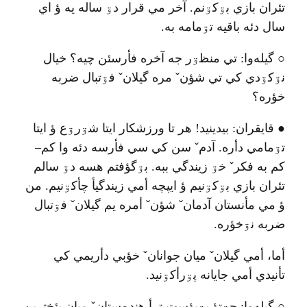
تئران بازي بۊکۊنم
.
آخر مي قرار دۊ ساله يه ؤ اي
سال دئه باقيه تۊمامه به
.
○
گيله‌وا
:
تي منظۊر جه آخره فأرسئن چيه؟ خيال
نۊکۊدي کي تي شؤن
ˇ
مره گيلان
ˇ
فۊتبال ضربه
خؤره؟
●
قايقران
:
بيدينيد
!
هر تا ورزشکار ايتا شۊرۊع ؤ ايتا
تۊمامي دأره
.
آدم
ˇ
سن کي سي فأرسه دئه وا کم
–
کم به فکر
ˇ
خۊ زيندگي ببه
.
بۊگؤفتم هسه دۊ سالم
تئران بازي بۊکۊنيم ؤ ايپچه أمي زيندگيأ چأکۊنيم
.
من
ؤ مي مأنستان آدمان
ˇ
شؤن
ˇ
أمره يم گيلان
ˇ
فۊتبال
ضربه نۊخؤره
.
أما، أمي گيلان
ˇ
ميان جوانان
ˇ
خؤبي دأريمي کي
تأنيدي أمي جايانه پۊرأکۊنيد
.
گيله‌وا
:
چۊتؤ بۊبؤست ترأ هندۊستان
ˇ
ميان بئخترين