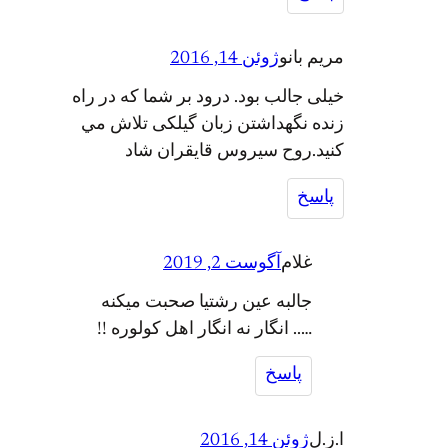
مريم بانو
ژوئن 14, 2016
خيلى جالب بود. درود بر شما که در راه
زنده نگهداشتن زبان گيلکى تلاش مي
کنيد.روح سيروس قايقران شاد
پاسخ
غلام
آگوست 2, 2019
جالبه عین رشتیا صحبت میکنه
….. انگار نه انگار اهل کولوره !!︎
پاسخ
ا.ز.ل
ژوئن 14, 2016