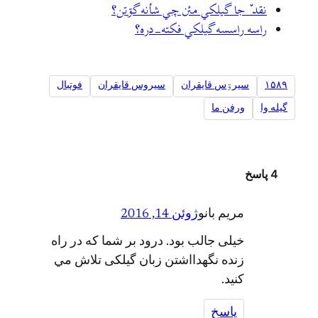
نقد ٚ جا گيلکي مئن چي شأنه گۊتن؟
راسه راسسه گیلکي فکته-دره؟
۱۵۸۹
سيرۊس قايقران
سیروس قایقران
فوتبال
گیله وا
ورفن ما
4 پاسخ
مريم بانو
ژوئن 14, 2016
خيلى جالب بود. درود بر شما که در راه
زنده نگهدااشتن زبان گيلکى تلاش مي
کنيد.
پاسخ