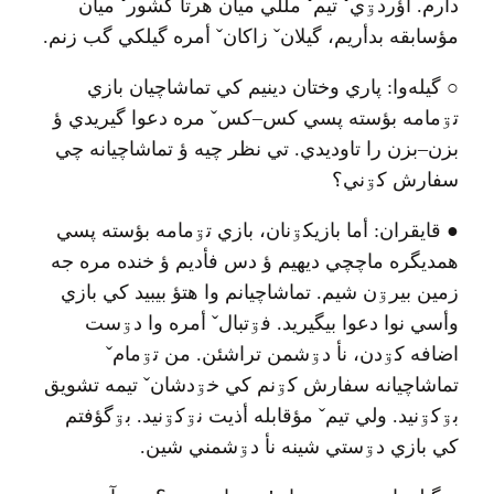
دأرم
.
اؤردۊي
ˇ
تيم
ˇ
مللي ميان هرتا کشور
ˇ
ميان
مؤسابقه بدأريم، گيلان
ˇ
زاکان
ˇ
أمره گيلکي گب زنم
.
○
گيله‌وا
:
پاري وختان دينيم کي تماشاچيان بازي
تۊمامه بؤسته پسي کس
–
کس
ˇ
مره دعوا گيريدي ؤ
بزن
–
بزن را تاوديدي
.
تي نظر چيه ؤ تماشاچيانه چي
سفارش کۊني؟
●
قايقران
:
أما بازيکۊنان، بازي تۊمامه بؤسته پسي
همديگره ماچچي ديهيم ؤ دس فأديم ؤ خنده مره جه
زمين بيرۊن شيم
.
تماشاچيانم وا هتؤ بيبيد کي بازي
وأسي نوا دعوا بيگيريد
.
فۊتبال
ˇ
أمره وا دۊست
اضافه کۊدن، نأ دۊشمن تراشئن
.
من تۊمام
ˇ
تماشاچيانه سفارش کۊنم کي خۊدشان
ˇ
تيمه تشويق
بۊکۊنيد
.
ولي تيم
ˇ
مؤقابله أذيت نۊکۊنيد
.
بۊگؤفتم
کي بازي دۊستي شينه نأ دۊشمني شين
.