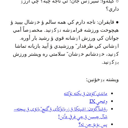
○
گيله‌وا
:
سيرۊس جان
!
تي ناجه چيه؟ چي آرزۊ
داري؟
●
قايقران
:
ناجه دارم کي همه سالم ؤ خۊشال بيبيد ؤ
هيچوخت ورزشه فرامۊشه نۊکۊنيد
.
مخصۊصاً أمي
جوانان کي ورزش اۊشانه قوي ؤ رشيد بار أوره
.
اۊشاني کي طرفدار
ˇ
ورزشيدي ؤ آييد بازيانه تماشا
کۊنيد، خۊدشانم خۊشان
ˇ
سلامتي ره ويشتر ورزش
بۊکۊنيد
.
ويشته بۊخؤنين:
ماندي کۊدن ؤ یکته نؤکته
وبمجي IX
رؤشنأگۊدن: اشپتکا ؤ زربانۊکأی ؤ گنجˇبانؤی ؤ پيچئه-
شآل چيسن ؤ چي فرقي دأنن!
پس بۊبؤ چن ته؟