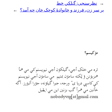
←
نظرسنجی: گيلکي خط
بر سر زن، فرزند و خانوادهٔ کوچک خان چه آمد؟
→
مۊ کيسم؟
ئره مي خلک أجي، گيلکؤن أجي نيويسنم کي مي همأ
همزبؤنن ؤ يٚکته سامؤن بمتيم. مي سامؤن أجي نيويسنم
کي کاسپي دريا ی ٚ ورجه، جيرا گيلؤنه، جؤرا ألبۊرز. أگه
خأنين مي همرأ گب بزنين اين مي ايمٚیل‌ ‌
nobodyvrg[at]gmail.com